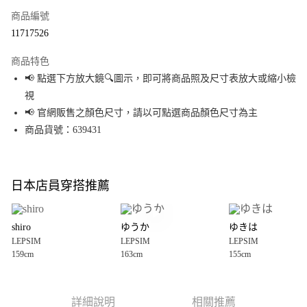
商品編號
超商取貨付款
11717526
LINE Pay
商品特色
Apple Pay
📢 點選下方放大鏡🔍圖示，即可將商品照及尺寸表放大或縮小檢
視
街口支付
📢 官網販售之顏色尺寸，請以可點選商品顏色尺寸為主
悠遊付
商品貨號：639431
Google Pay
全盈+PAY
日本店員穿搭推薦
大哥付你分期
相關說明
shiro
ゆうか
ゆきは
【大哥付你分期使用說明】
LEPSIM
LEPSIM
LEPSIM
AFTEE先享後付
1.本服務由台灣大哥大提供，台灣大哥大用戶可立即使用無須另外申請。
159cm
163cm
155cm
2.付款方式選擇「大哥付你分期」，訂單成立後會自動跳轉到大哥付的交易
相關說明
流程，驗證手機門號後，選擇欲分期的期數、繳款截止日，確認付款後即完
【關於「AFTEE先享後付」】
成交易。
AFTEE先享後付是「在收到商品之後才付款」的支付方式。 讓您購物簡單便
運送方式
3.實際核准額度、可分期數及費用金額請依後續交易確認頁面所載為準。
利好安心！
詳細說明
相關推薦