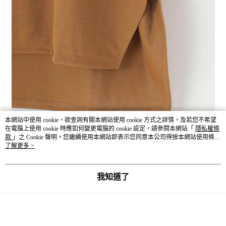
本網站中使用 cookie，欲查詢有關本網站使用 cookie 方式之詳情，及若您不希望
在電腦上使用 cookie 時應如何變更電腦的 cookie 設定，請參閱本網站「
隱私權條
款
」之 Cookie 聲明。您繼續使用本網站即表示您同意本公司得按本網站使用條款
之 Cookie 聲明使用 cookie。
了解更多 >
我知道了