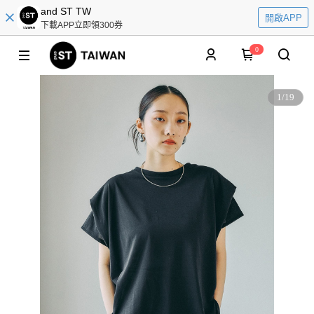
and ST TW
開啟APP
下載APP立即領300券
0
1
/
19