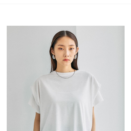
4.訂單成立30分鐘內，如未前往確認交易或遇審核未通過，訂單將自動取
１．簡單：不需註冊會員、不需綁卡、不需儲值。
全家 取貨付款
消。如遇「轉專審核」未通過狀況，表示未達大哥付你分期系統評分，恕無
２．便利：只要手機號碼，簡訊認證，即可結帳。
法說明評估內容。
每筆NT$80，滿NT$1,500(含以上)免運費
３．安心：先確認商品／服務後，再付款。
【繳款方式說明】
1.分期款項不併入電信帳單，「大哥付你分期」於每月結算日後寄送繳費提
付款後 全家取貨
【「AFTEE先享後付」結帳流程】
醒簡訊。
１．於結帳方式選擇「AFTEE先享後付」後，將跳轉至「AFTEE先享後付」
每筆NT$80，滿NT$1,500(含以上)免運費
2.透過簡訊連結打開帳單後，可選擇「超商條碼／台灣大直營門市／銀行轉
結帳頁面，進行簡訊認證並確認金額後，即可完成結帳。
帳／街口支付／iPASS MONEY」等通路繳費。
２．訂單成立數日內，您將收到繳費通知簡訊。
7-11 取貨付款
３．收到繳費通知簡訊後14天內，點擊此簡訊中的連結，可透過四大超商／
【注意事項】
每筆NT$80，滿NT$1,500(含以上)免運費
ATM／網路銀行／等多元方式進行付款，方視為交易完成。
1.本服務係由「台灣大哥大股份有限公司」（以下簡稱本公司）所提供，讓
※ 請注意：結帳手續完成當下不需立刻繳費，但若您需要取消訂單，請聯絡
用戶於交易時，得透過本服務購買商品或服務，並由商店將買賣／分期付款
付款後 7-11取貨
購買商品的店家。未經商家同意取消之訂單仍視為有效，需透過AFTEE先享
買賣價金債權讓與本公司後，依約使用本公司帳單繳交帳款。
後付繳納相關費用。
每筆NT$80，滿NT$1,500(含以上)免運費
2.基於同意付款使用「大哥付你分期」之契約關係目的，商店將以您的個人
※ 交易是否成功請以「AFTEE先享後付 」之結帳頁面顯示為準，若有關於
資料（包含姓名、電話或地址）提供予台灣大哥大進項蒐集、處理及利用，
是否繳費成功／繳費後需取消欲退款等相關疑問，請聯繫「AFTEE先享後付
宅配
由本公司與您本人進行分期帳單所需資料之確認、核對及更正。
客戶支援中心」
https://netprotections.freshdesk.com/support/home
3.完整用戶服務條款，請詳閱以下連結：
https://oppay.tw/userRule
每筆NT$80，滿NT$1,500(含以上)免運費
【注意事項】
１．透過由恩沛科技股份有限公司提供之「AFTEE先享後付」服務完成之交
易，需依本服務之必要範圍內提供個人資料，並將交易相關給付款項請求債
權轉讓予恩沛科技股份有限公司。
２．關於個人資料處理事宜，請瀏覽以下網址：
https://aftee.tw/terms/#terms3
３．未成年的使用者請事先徵得法定代理人或監護人之同意方可使用
「AFTEE先享後付」，若未經同意申辦者引起之損失，本公司不負相關責
任。