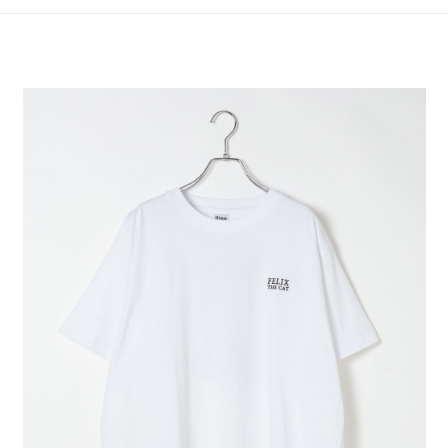
4.訂單成立30分鐘內，如未前往確認交易或遇審核未通過，訂單將自動取
１．簡單：不需註冊會員、不需綁卡、不需儲值。
全家 取貨付款
消。如遇「轉專審核」未通過狀況，表示未達大哥付你分期系統評分，恕無
２．便利：只要手機號碼，簡訊認證，即可結帳。
法說明評估內容。
每筆NT$80，滿NT$1,500(含以上)免運費
３．安心：先確認商品／服務後，再付款。
【繳款方式說明】
1.分期款項不併入電信帳單，「大哥付你分期」於每月結算日後寄送繳費提
付款後 全家取貨
【「AFTEE先享後付」結帳流程】
醒簡訊。
１．於結帳方式選擇「AFTEE先享後付」後，將跳轉至「AFTEE先享後付」
每筆NT$80，滿NT$1,500(含以上)免運費
2.透過簡訊連結打開帳單後，可選擇「超商條碼／台灣大直營門市／銀行轉
結帳頁面，進行簡訊認證並確認金額後，即可完成結帳。
帳／街口支付／iPASS MONEY」等通路繳費。
２．訂單成立數日內，您將收到繳費通知簡訊。
7-11 取貨付款
３．收到繳費通知簡訊後14天內，點擊此簡訊中的連結，可透過四大超商／
【注意事項】
每筆NT$80，滿NT$1,500(含以上)免運費
ATM／網路銀行／等多元方式進行付款，方視為交易完成。
1.本服務係由「台灣大哥大股份有限公司」（以下簡稱本公司）所提供，讓
※ 請注意：結帳手續完成當下不需立刻繳費，但若您需要取消訂單，請聯絡
用戶於交易時，得透過本服務購買商品或服務，並由商店將買賣／分期付款
付款後 7-11取貨
購買商品的店家。未經商家同意取消之訂單仍視為有效，需透過AFTEE先享
買賣價金債權讓與本公司後，依約使用本公司帳單繳交帳款。
後付繳納相關費用。
每筆NT$80，滿NT$1,500(含以上)免運費
2.基於同意付款使用「大哥付你分期」之契約關係目的，商店將以您的個人
※ 交易是否成功請以「AFTEE先享後付 」之結帳頁面顯示為準，若有關於
資料（包含姓名、電話或地址）提供予台灣大哥大進項蒐集、處理及利用，
是否繳費成功／繳費後需取消欲退款等相關疑問，請聯繫「AFTEE先享後付
宅配
由本公司與您本人進行分期帳單所需資料之確認、核對及更正。
客戶支援中心」
https://netprotections.freshdesk.com/support/home
3.完整用戶服務條款，請詳閱以下連結：
https://oppay.tw/userRule
每筆NT$80，滿NT$1,500(含以上)免運費
【注意事項】
１．透過由恩沛科技股份有限公司提供之「AFTEE先享後付」服務完成之交
易，需依本服務之必要範圍內提供個人資料，並將交易相關給付款項請求債
權轉讓予恩沛科技股份有限公司。
２．關於個人資料處理事宜，請瀏覽以下網址：
https://aftee.tw/terms/#terms3
３．未成年的使用者請事先徵得法定代理人或監護人之同意方可使用
「AFTEE先享後付」，若未經同意申辦者引起之損失，本公司不負相關責
任。