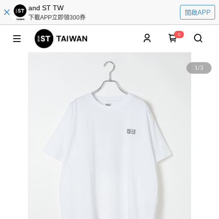
and ST TW
開啟APP
下載APP立即領300券
0
1
/
3