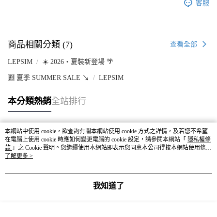
客服
商品相關分類 (7)
查看全部
LEPSIM
☀️ 2026・夏裝新登場 🌴
🈹 夏季 SUMMER SALE ↘️
LEPSIM
本分類熱銷
全站排行
本網站中使用 cookie，欲查詢有關本網站使用 cookie 方式之詳情，及若您不希望
熱門標籤
在電腦上使用 cookie 時應如何變更電腦的 cookie 設定，請參閱本網站「
隱私權條
款
」之 Cookie 聲明。您繼續使用本網站即表示您同意本公司得按本網站使用條款
之 Cookie 聲明使用 cookie。
了解更多 >
我知道了