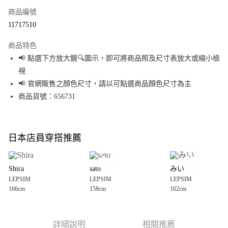
商品編號
超商取貨付款
11717510
LINE Pay
商品特色
Apple Pay
📢 點選下方放大鏡🔍圖示，即可將商品照及尺寸表放大或縮小檢
視
街口支付
📢 官網販售之顏色尺寸，請以可點選商品顏色尺寸為主
悠遊付
商品貨號：656731
Google Pay
全盈+PAY
日本店員穿搭推薦
大哥付你分期
相關說明
Shira
sato
みい
【大哥付你分期使用說明】
LEPSIM
LEPSIM
LEPSIM
AFTEE先享後付
1.本服務由台灣大哥大提供，台灣大哥大用戶可立即使用無須另外申請。
166cm
158cm
162cm
2.付款方式選擇「大哥付你分期」，訂單成立後會自動跳轉到大哥付的交易
相關說明
流程，驗證手機門號後，選擇欲分期的期數、繳款截止日，確認付款後即完
【關於「AFTEE先享後付」】
成交易。
AFTEE先享後付是「在收到商品之後才付款」的支付方式。 讓您購物簡單便
運送方式
3.實際核准額度、可分期數及費用金額請依後續交易確認頁面所載為準。
利好安心！
詳細說明
相關推薦