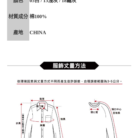
顏色
05白 / 15淺灰 / 18鐵灰
材質成分
棉100%
產地
CHINA