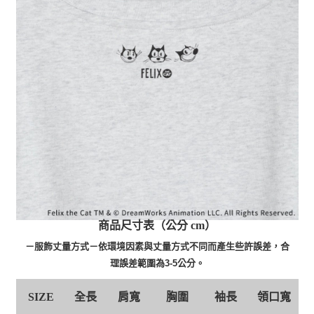
商品尺寸表（公分 cm）
－服飾丈量方式－依環境因素與丈量方式不同而產生些許誤差，合
理誤差範圍為3-5公分。
SIZE
全長
肩寬
胸圍
袖長
領口寬