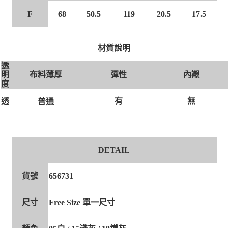
F
68
50.5
119
20.5
17.5
材質說明
透
布料薄厚
彈性
內襯
明
度
有
無
透
普通
DETAIL
貨號
656731
尺寸
Free Size 單一尺寸