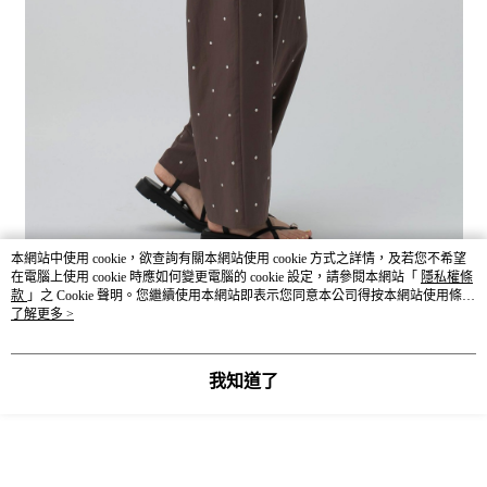
本網站中使用 cookie，欲查詢有關本網站使用 cookie 方式之詳情，及若您不希望
在電腦上使用 cookie 時應如何變更電腦的 cookie 設定，請參閱本網站「
隱私權條
款
」之 Cookie 聲明。您繼續使用本網站即表示您同意本公司得按本網站使用條款
之 Cookie 聲明使用 cookie。
了解更多 >
我知道了