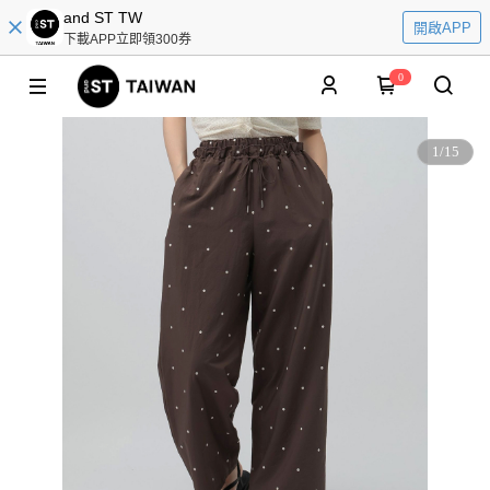
and ST TW
開啟APP
下載APP立即領300券
0
1
/
15