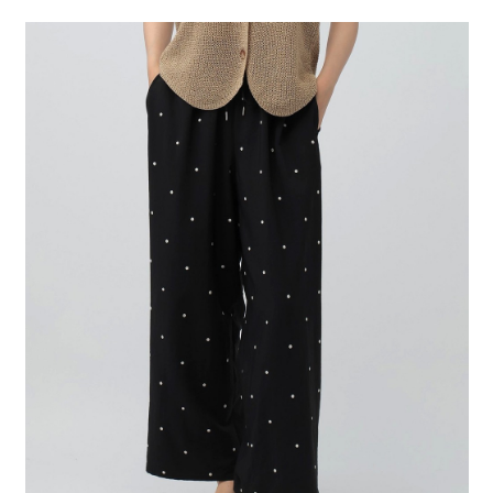
２．便利：只要手機號碼，簡訊認證，即可結帳。
法說明評估內容。
每筆NT$80，滿NT$888(含以上)免運費
３．安心：先確認商品／服務後，再付款。
【繳款方式說明】
1.分期款項不併入電信帳單，「大哥付你分期」於每月結算日後寄送繳費提
付款後 全家取貨
【「AFTEE先享後付」結帳流程】
醒簡訊。
１．於結帳方式選擇「AFTEE先享後付」後，將跳轉至「AFTEE先享後付」
每筆NT$80，滿NT$888(含以上)免運費
2.透過簡訊連結打開帳單後，可選擇「超商條碼／台灣大直營門市／銀行轉
結帳頁面，進行簡訊認證並確認金額後，即可完成結帳。
帳／街口支付／iPASS MONEY」等通路繳費。
２．訂單成立數日內，您將收到繳費通知簡訊。
7-11 取貨付款
３．收到繳費通知簡訊後14天內，點擊此簡訊中的連結，可透過四大超商／
【注意事項】
每筆NT$80，滿NT$1,500(含以上)免運費
ATM／網路銀行／等多元方式進行付款，方視為交易完成。
1.本服務係由「台灣大哥大股份有限公司」（以下簡稱本公司）所提供，讓
※ 請注意：結帳手續完成當下不需立刻繳費，但若您需要取消訂單，請聯絡
用戶於交易時，得透過本服務購買商品或服務，並由商店將買賣／分期付款
付款後 7-11取貨
購買商品的店家。未經商家同意取消之訂單仍視為有效，需透過AFTEE先享
買賣價金債權讓與本公司後，依約使用本公司帳單繳交帳款。
後付繳納相關費用。
每筆NT$80，滿NT$1,500(含以上)免運費
2.基於同意付款使用「大哥付你分期」之契約關係目的，商店將以您的個人
※ 交易是否成功請以「AFTEE先享後付 」之結帳頁面顯示為準，若有關於
資料（包含姓名、電話或地址）提供予台灣大哥大進項蒐集、處理及利用，
是否繳費成功／繳費後需取消欲退款等相關疑問，請聯繫「AFTEE先享後付
宅配
由本公司與您本人進行分期帳單所需資料之確認、核對及更正。
客戶支援中心」
https://netprotections.freshdesk.com/support/home
3.完整用戶服務條款，請詳閱以下連結：
https://oppay.tw/userRule
每筆NT$80，滿NT$1,500(含以上)免運費
【注意事項】
１．透過由恩沛科技股份有限公司提供之「AFTEE先享後付」服務完成之交
易，需依本服務之必要範圍內提供個人資料，並將交易相關給付款項請求債
權轉讓予恩沛科技股份有限公司。
２．關於個人資料處理事宜，請瀏覽以下網址：
https://aftee.tw/terms/#terms3
３．未成年的使用者請事先徵得法定代理人或監護人之同意方可使用
「AFTEE先享後付」，若未經同意申辦者引起之損失，本公司不負相關責
任。
４．使用「AFTEE先享後付」時，將依據個別帳號之用戶狀況，依本公司即