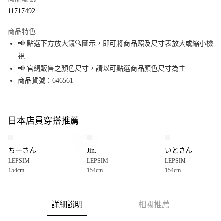
超商取貨付款
11717492
LINE Pay
商品特色
Apple Pay
📢 點選下方放大鏡🔍圖示，即可將商品照及尺寸表放大或縮小檢
視
街口支付
📢 官網販售之顏色尺寸，請以可點選商品顏色尺寸為主
悠遊付
商品貨號：646561
Google Pay
全盈+PAY
日本店員穿搭推薦
大哥付你分期
相關說明
ちーさん
Jin.
いとさん
【大哥付你分期使用說明】
LEPSIM
LEPSIM
LEPSIM
AFTEE先享後付
1.本服務由台灣大哥大提供，台灣大哥大用戶可立即使用無須另外申請。
154cm
154cm
154cm
2.付款方式選擇「大哥付你分期」，訂單成立後會自動跳轉到大哥付的交易
相關說明
流程，驗證手機門號後，選擇欲分期的期數、繳款截止日，確認付款後即完
【關於「AFTEE先享後付」】
成交易。
AFTEE先享後付是「在收到商品之後才付款」的支付方式。 讓您購物簡單便
運送方式
3.實際核准額度、可分期數及費用金額請依後續交易確認頁面所載為準。
利好安心！
詳細說明
相關推薦
4.訂單成立30分鐘內，如未前往確認交易或遇審核未通過，訂單將自動取
１．簡單：不需註冊會員、不需綁卡、不需儲值。
全家 取貨付款
消。如遇「轉專審核」未通過狀況，表示未達大哥付你分期系統評分，恕無