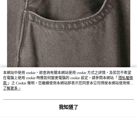
本網站中使用 cookie，欲查詢有關本網站使用 cookie 方式之詳情，及若您不希望
在電腦上使用 cookie 時應如何變更電腦的 cookie 設定，請參閱本網站「
隱私權條
款
」之 Cookie 聲明。您繼續使用本網站即表示您同意本公司得按本網站使用條款
之 Cookie 聲明使用 cookie。
了解更多 >
我知道了