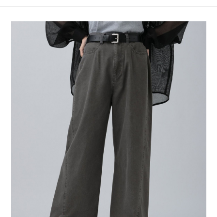
4.訂單成立30分鐘內，如未前往確認交易或遇審核未通過，訂單將自動取
１．簡單：不需註冊會員、不需綁卡、不需儲值。
全家 取貨付款
消。如遇「轉專審核」未通過狀況，表示未達大哥付你分期系統評分，恕無
２．便利：只要手機號碼，簡訊認證，即可結帳。
法說明評估內容。
每筆NT$80，滿NT$888(含以上)免運費
３．安心：先確認商品／服務後，再付款。
【繳款方式說明】
1.分期款項不併入電信帳單，「大哥付你分期」於每月結算日後寄送繳費提
付款後 全家取貨
【「AFTEE先享後付」結帳流程】
醒簡訊。
１．於結帳方式選擇「AFTEE先享後付」後，將跳轉至「AFTEE先享後付」
每筆NT$80，滿NT$888(含以上)免運費
2.透過簡訊連結打開帳單後，可選擇「超商條碼／台灣大直營門市／銀行轉
結帳頁面，進行簡訊認證並確認金額後，即可完成結帳。
帳／街口支付／iPASS MONEY」等通路繳費。
２．訂單成立數日內，您將收到繳費通知簡訊。
7-11 取貨付款
３．收到繳費通知簡訊後14天內，點擊此簡訊中的連結，可透過四大超商／
【注意事項】
每筆NT$80，滿NT$1,500(含以上)免運費
ATM／網路銀行／等多元方式進行付款，方視為交易完成。
1.本服務係由「台灣大哥大股份有限公司」（以下簡稱本公司）所提供，讓
※ 請注意：結帳手續完成當下不需立刻繳費，但若您需要取消訂單，請聯絡
用戶於交易時，得透過本服務購買商品或服務，並由商店將買賣／分期付款
付款後 7-11取貨
購買商品的店家。未經商家同意取消之訂單仍視為有效，需透過AFTEE先享
買賣價金債權讓與本公司後，依約使用本公司帳單繳交帳款。
後付繳納相關費用。
每筆NT$80，滿NT$1,500(含以上)免運費
2.基於同意付款使用「大哥付你分期」之契約關係目的，商店將以您的個人
※ 交易是否成功請以「AFTEE先享後付 」之結帳頁面顯示為準，若有關於
資料（包含姓名、電話或地址）提供予台灣大哥大進項蒐集、處理及利用，
是否繳費成功／繳費後需取消欲退款等相關疑問，請聯繫「AFTEE先享後付
宅配
由本公司與您本人進行分期帳單所需資料之確認、核對及更正。
客戶支援中心」
https://netprotections.freshdesk.com/support/home
3.完整用戶服務條款，請詳閱以下連結：
https://oppay.tw/userRule
每筆NT$80，滿NT$1,500(含以上)免運費
【注意事項】
１．透過由恩沛科技股份有限公司提供之「AFTEE先享後付」服務完成之交
易，需依本服務之必要範圍內提供個人資料，並將交易相關給付款項請求債
權轉讓予恩沛科技股份有限公司。
２．關於個人資料處理事宜，請瀏覽以下網址：
https://aftee.tw/terms/#terms3
３．未成年的使用者請事先徵得法定代理人或監護人之同意方可使用
「AFTEE先享後付」，若未經同意申辦者引起之損失，本公司不負相關責
任。