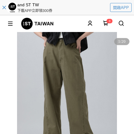
and ST TW
開啟APP
下載APP立即領300券
0
1
/
20