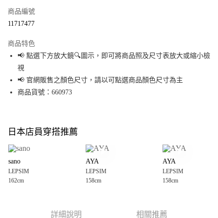
商品編號
超商取貨付款
11717477
LINE Pay
商品特色
Apple Pay
📢 點選下方放大鏡🔍圖示，即可將商品照及尺寸表放大或縮小檢
視
街口支付
📢 官網販售之顏色尺寸，請以可點選商品顏色尺寸為主
悠遊付
商品貨號：660973
Google Pay
全盈+PAY
日本店員穿搭推薦
大哥付你分期
相關說明
sano
AYA
AYA
【大哥付你分期使用說明】
LEPSIM
LEPSIM
LEPSIM
AFTEE先享後付
1.本服務由台灣大哥大提供，台灣大哥大用戶可立即使用無須另外申請。
162cm
158cm
158cm
2.付款方式選擇「大哥付你分期」，訂單成立後會自動跳轉到大哥付的交易
相關說明
流程，驗證手機門號後，選擇欲分期的期數、繳款截止日，確認付款後即完
【關於「AFTEE先享後付」】
成交易。
AFTEE先享後付是「在收到商品之後才付款」的支付方式。 讓您購物簡單便
運送方式
3.實際核准額度、可分期數及費用金額請依後續交易確認頁面所載為準。
利好安心！
詳細說明
相關推薦