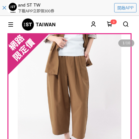
and ST TW
開啟APP
下載APP立即領300券
0
1
/
10