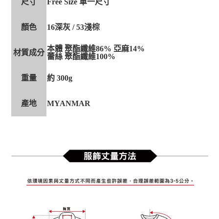
尺寸
Free Size 單一尺寸
顏色
16深灰 / 53淺棕
本體 聚酯纖維86% 亞麻14%
材質成分
蕾絲 聚酯纖維100%
重量
約 300g
產地
MYANMAR