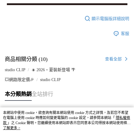
顯示電腦版詳細說明
客服
商品相關分類 (10)
查看全部
studio CLIP
☀️ 2026・夏裝新登場 🌴
💥網路限定價🎉
studio CLIP
本分類熱銷
全站排行
本網站中使用 cookie，欲查詢有關本網站使用 cookie 方式之詳情，及若您不希望
熱門標籤
在電腦上使用 cookie 時應如何變更電腦的 cookie 設定，請參閱本網站「
隱私權條
款
」之 Cookie 聲明。您繼續使用本網站即表示您同意本公司得按本網站使用條款
之 Cookie 聲明使用 cookie。
了解更多 >