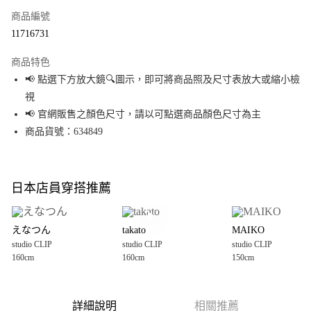
商品編號
超商取貨付款
11716731
LINE Pay
商品特色
Apple Pay
📢 點選下方放大鏡🔍圖示，即可將商品照及尺寸表放大或縮小檢
視
街口支付
📢 官網販售之顏色尺寸，請以可點選商品顏色尺寸為主
悠遊付
商品貨號：634849
Google Pay
全盈+PAY
日本店員穿搭推薦
大哥付你分期
相關說明
えなつん
takato
MAIKO
【大哥付你分期使用說明】
studio CLIP
studio CLIP
studio CLIP
AFTEE先享後付
1.本服務由台灣大哥大提供，台灣大哥大用戶可立即使用無須另外申請。
160cm
160cm
150cm
2.付款方式選擇「大哥付你分期」，訂單成立後會自動跳轉到大哥付的交易
相關說明
流程，驗證手機門號後，選擇欲分期的期數、繳款截止日，確認付款後即完
【關於「AFTEE先享後付」】
成交易。
AFTEE先享後付是「在收到商品之後才付款」的支付方式。 讓您購物簡單便
運送方式
3.實際核准額度、可分期數及費用金額請依後續交易確認頁面所載為準。
利好安心！
詳細說明
相關推薦