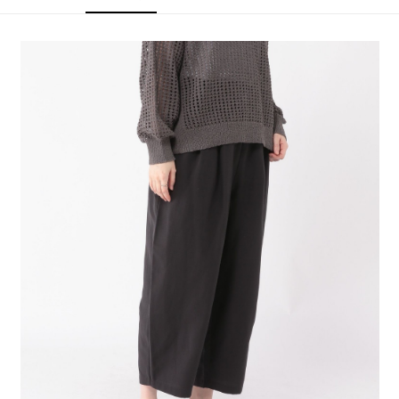
4.訂單成立30分鐘內，如未前往確認交易或遇審核未通過，訂單將自動取
１．簡單：不需註冊會員、不需綁卡、不需儲值。
全家 取貨付款
消。如遇「轉專審核」未通過狀況，表示未達大哥付你分期系統評分，恕無
２．便利：只要手機號碼，簡訊認證，即可結帳。
法說明評估內容。
每筆NT$80，滿NT$888(含以上)免運費
３．安心：先確認商品／服務後，再付款。
【繳款方式說明】
1.分期款項不併入電信帳單，「大哥付你分期」於每月結算日後寄送繳費提
付款後 全家取貨
【「AFTEE先享後付」結帳流程】
醒簡訊。
１．於結帳方式選擇「AFTEE先享後付」後，將跳轉至「AFTEE先享後付」
每筆NT$80，滿NT$888(含以上)免運費
2.透過簡訊連結打開帳單後，可選擇「超商條碼／台灣大直營門市／銀行轉
結帳頁面，進行簡訊認證並確認金額後，即可完成結帳。
帳／街口支付／iPASS MONEY」等通路繳費。
２．訂單成立數日內，您將收到繳費通知簡訊。
7-11 取貨付款
３．收到繳費通知簡訊後14天內，點擊此簡訊中的連結，可透過四大超商／
【注意事項】
每筆NT$80，滿NT$1,500(含以上)免運費
ATM／網路銀行／等多元方式進行付款，方視為交易完成。
1.本服務係由「台灣大哥大股份有限公司」（以下簡稱本公司）所提供，讓
※ 請注意：結帳手續完成當下不需立刻繳費，但若您需要取消訂單，請聯絡
用戶於交易時，得透過本服務購買商品或服務，並由商店將買賣／分期付款
付款後 7-11取貨
購買商品的店家。未經商家同意取消之訂單仍視為有效，需透過AFTEE先享
買賣價金債權讓與本公司後，依約使用本公司帳單繳交帳款。
後付繳納相關費用。
每筆NT$80，滿NT$1,500(含以上)免運費
2.基於同意付款使用「大哥付你分期」之契約關係目的，商店將以您的個人
※ 交易是否成功請以「AFTEE先享後付 」之結帳頁面顯示為準，若有關於
資料（包含姓名、電話或地址）提供予台灣大哥大進項蒐集、處理及利用，
是否繳費成功／繳費後需取消欲退款等相關疑問，請聯繫「AFTEE先享後付
宅配
由本公司與您本人進行分期帳單所需資料之確認、核對及更正。
客戶支援中心」
https://netprotections.freshdesk.com/support/home
3.完整用戶服務條款，請詳閱以下連結：
https://oppay.tw/userRule
每筆NT$80，滿NT$1,500(含以上)免運費
【注意事項】
１．透過由恩沛科技股份有限公司提供之「AFTEE先享後付」服務完成之交
易，需依本服務之必要範圍內提供個人資料，並將交易相關給付款項請求債
權轉讓予恩沛科技股份有限公司。
２．關於個人資料處理事宜，請瀏覽以下網址：
https://aftee.tw/terms/#terms3
３．未成年的使用者請事先徵得法定代理人或監護人之同意方可使用
「AFTEE先享後付」，若未經同意申辦者引起之損失，本公司不負相關責
任。