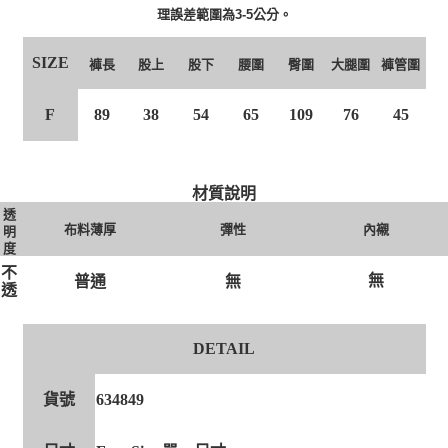
理誤差範圍為3-5公分。
SIZE
褲長
股上
股下
腰圍
臀圍
大腿圍
褲管圍
F
89
38
54
65
109
76
45
材質說明
透
布料薄厚
彈性
內襯
明
度
不
無
無
普通
透
DETAIL
貨號
634849