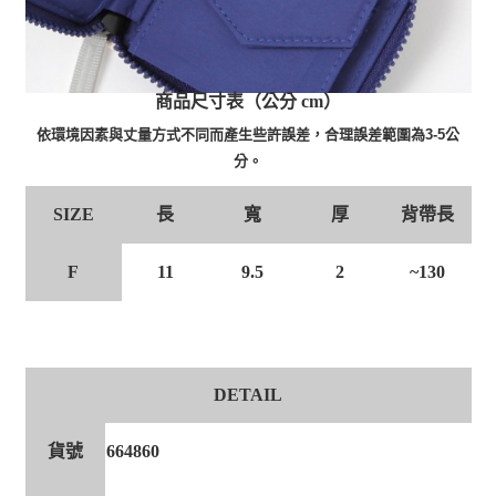
商品尺寸表（公分 cm）
依環境因素與丈量方式不同而產生些許誤差，合理誤差範圍為3-5公
分。
寬
厚
背帶長
SIZE
長
11
F
9.5
2
~130
DETAIL
貨號
664860