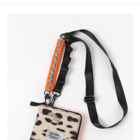
4.訂單成立30分鐘內，如未前往確認交易或遇審核未通過，訂單將自動取
１．簡單：不需註冊會員、不需綁卡、不需儲值。
全家 取貨付款
消。如遇「轉專審核」未通過狀況，表示未達大哥付你分期系統評分，恕無
２．便利：只要手機號碼，簡訊認證，即可結帳。
法說明評估內容。
每筆NT$80，滿NT$888(含以上)免運費
３．安心：先確認商品／服務後，再付款。
【繳款方式說明】
1.分期款項不併入電信帳單，「大哥付你分期」於每月結算日後寄送繳費提
付款後 全家取貨
【「AFTEE先享後付」結帳流程】
醒簡訊。
１．於結帳方式選擇「AFTEE先享後付」後，將跳轉至「AFTEE先享後付」
每筆NT$80，滿NT$888(含以上)免運費
2.透過簡訊連結打開帳單後，可選擇「超商條碼／台灣大直營門市／銀行轉
結帳頁面，進行簡訊認證並確認金額後，即可完成結帳。
帳／街口支付／iPASS MONEY」等通路繳費。
２．訂單成立數日內，您將收到繳費通知簡訊。
7-11 取貨付款
３．收到繳費通知簡訊後14天內，點擊此簡訊中的連結，可透過四大超商／
【注意事項】
每筆NT$80，滿NT$1,500(含以上)免運費
ATM／網路銀行／等多元方式進行付款，方視為交易完成。
1.本服務係由「台灣大哥大股份有限公司」（以下簡稱本公司）所提供，讓
※ 請注意：結帳手續完成當下不需立刻繳費，但若您需要取消訂單，請聯絡
用戶於交易時，得透過本服務購買商品或服務，並由商店將買賣／分期付款
付款後 7-11取貨
購買商品的店家。未經商家同意取消之訂單仍視為有效，需透過AFTEE先享
買賣價金債權讓與本公司後，依約使用本公司帳單繳交帳款。
後付繳納相關費用。
每筆NT$80，滿NT$1,500(含以上)免運費
2.基於同意付款使用「大哥付你分期」之契約關係目的，商店將以您的個人
※ 交易是否成功請以「AFTEE先享後付 」之結帳頁面顯示為準，若有關於
資料（包含姓名、電話或地址）提供予台灣大哥大進項蒐集、處理及利用，
是否繳費成功／繳費後需取消欲退款等相關疑問，請聯繫「AFTEE先享後付
宅配
由本公司與您本人進行分期帳單所需資料之確認、核對及更正。
客戶支援中心」
https://netprotections.freshdesk.com/support/home
3.完整用戶服務條款，請詳閱以下連結：
https://oppay.tw/userRule
每筆NT$80，滿NT$1,500(含以上)免運費
【注意事項】
１．透過由恩沛科技股份有限公司提供之「AFTEE先享後付」服務完成之交
易，需依本服務之必要範圍內提供個人資料，並將交易相關給付款項請求債
權轉讓予恩沛科技股份有限公司。
２．關於個人資料處理事宜，請瀏覽以下網址：
https://aftee.tw/terms/#terms3
３．未成年的使用者請事先徵得法定代理人或監護人之同意方可使用
「AFTEE先享後付」，若未經同意申辦者引起之損失，本公司不負相關責
任。