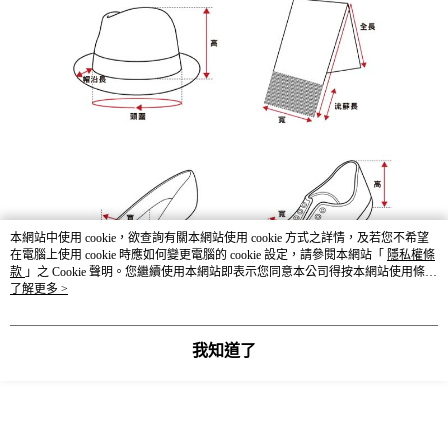
本網站中使用 cookie，欲查詢有關本網站使用 cookie 方式之詳情，及若您不希望
在電腦上使用 cookie 時應如何變更電腦的 cookie 設定，請參閱本網站「
隱私權條
款
」之 Cookie 聲明。您繼續使用本網站即表示您同意本公司得按本網站使用條款
之 Cookie 聲明使用 cookie。
了解更多 >
我知道了