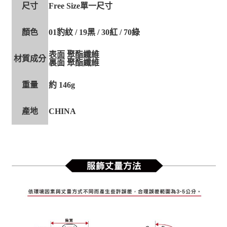
尺寸
Free Size單一尺寸
顏色
01豹紋 / 19黑 / 30紅 / 70綠
表面 聚酯纖維
材質成分
裏面 聚酯纖維
重量
約 146g
產地
CHINA