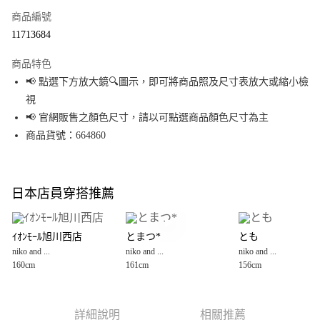
商品編號
超商取貨付款
11713684
LINE Pay
商品特色
Apple Pay
📢 點選下方放大鏡🔍圖示，即可將商品照及尺寸表放大或縮小檢
視
街口支付
📢 官網販售之顏色尺寸，請以可點選商品顏色尺寸為主
悠遊付
商品貨號：664860
Google Pay
全盈+PAY
日本店員穿搭推薦
大哥付你分期
相關說明
ｲｵﾝﾓｰﾙ旭川西店
とまつ*
とも
【大哥付你分期使用說明】
niko and ...
niko and ...
niko and ...
AFTEE先享後付
1.本服務由台灣大哥大提供，台灣大哥大用戶可立即使用無須另外申請。
160cm
161cm
156cm
2.付款方式選擇「大哥付你分期」，訂單成立後會自動跳轉到大哥付的交易
相關說明
流程，驗證手機門號後，選擇欲分期的期數、繳款截止日，確認付款後即完
【關於「AFTEE先享後付」】
成交易。
AFTEE先享後付是「在收到商品之後才付款」的支付方式。 讓您購物簡單便
運送方式
3.實際核准額度、可分期數及費用金額請依後續交易確認頁面所載為準。
利好安心！
詳細說明
相關推薦