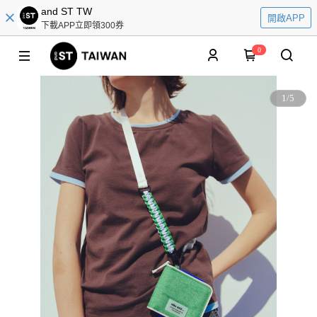
and ST TW
開啟APP
下載APP立即領300券
0
1
/
5