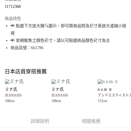
超商取貨付款
11712368
LINE Pay
商品特色
Apple Pay
📢 點選下方放大鏡🔍圖示，即可將商品照及尺寸表放大或縮小檢
視
街口支付
📢 官網販售之顏色尺寸，請以可點選商品顏色尺寸為主
悠遊付
商品貨號：661786
Google Pay
全盈+PAY
日本店員穿搭推薦
大哥付你分期
相關說明
ミナ氏
ミナ氏
n a m ‪☺︎‬
【大哥付你分期使用說明】
JEANASIS
JEANASIS
アンドエスティスト
AFTEE先享後付
1.本服務由台灣大哥大提供，台灣大哥大用戶可立即使用無須另外申請。
168cm
168cm
152cm
2.付款方式選擇「大哥付你分期」，訂單成立後會自動跳轉到大哥付的交易
相關說明
流程，驗證手機門號後，選擇欲分期的期數、繳款截止日，確認付款後即完
【關於「AFTEE先享後付」】
成交易。
AFTEE先享後付是「在收到商品之後才付款」的支付方式。 讓您購物簡單便
運送方式
3.實際核准額度、可分期數及費用金額請依後續交易確認頁面所載為準。
利好安心！
詳細說明
相關推薦
4.訂單成立30分鐘內，如未前往確認交易或遇審核未通過，訂單將自動取
１．簡單：不需註冊會員、不需綁卡、不需儲值。
全家 取貨付款
消。如遇「轉專審核」未通過狀況，表示未達大哥付你分期系統評分，恕無