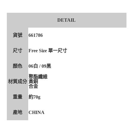
DETAIL
貨號
661786
尺寸
Free Size 單一尺寸
顏色
06白 / 09黑
聚酯纖維
材質成分
黃銅
合金
重量
約70g
產地
CHINA