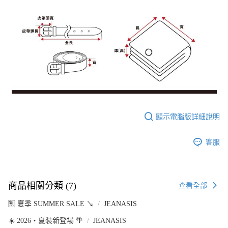
顯示電腦版詳細說明
客服
商品相關分類 (7)
查看全部
🈹 夏季 SUMMER SALE ↘️
JEANASIS
☀️ 2026・夏裝新登場 🌴
JEANASIS