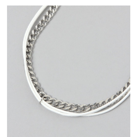
２．便利：只要手機號碼，簡訊認證，即可結帳。
法說明評估內容。
每筆NT$80，滿NT$888(含以上)免運費
３．安心：先確認商品／服務後，再付款。
【繳款方式說明】
1.分期款項不併入電信帳單，「大哥付你分期」於每月結算日後寄送繳費提
付款後 全家取貨
【「AFTEE先享後付」結帳流程】
醒簡訊。
１．於結帳方式選擇「AFTEE先享後付」後，將跳轉至「AFTEE先享後付」
每筆NT$80，滿NT$888(含以上)免運費
2.透過簡訊連結打開帳單後，可選擇「超商條碼／台灣大直營門市／銀行轉
結帳頁面，進行簡訊認證並確認金額後，即可完成結帳。
帳／街口支付／iPASS MONEY」等通路繳費。
２．訂單成立數日內，您將收到繳費通知簡訊。
7-11 取貨付款
３．收到繳費通知簡訊後14天內，點擊此簡訊中的連結，可透過四大超商／
【注意事項】
每筆NT$80，滿NT$1,500(含以上)免運費
ATM／網路銀行／等多元方式進行付款，方視為交易完成。
1.本服務係由「台灣大哥大股份有限公司」（以下簡稱本公司）所提供，讓
※ 請注意：結帳手續完成當下不需立刻繳費，但若您需要取消訂單，請聯絡
用戶於交易時，得透過本服務購買商品或服務，並由商店將買賣／分期付款
付款後 7-11取貨
購買商品的店家。未經商家同意取消之訂單仍視為有效，需透過AFTEE先享
買賣價金債權讓與本公司後，依約使用本公司帳單繳交帳款。
後付繳納相關費用。
每筆NT$80，滿NT$1,500(含以上)免運費
2.基於同意付款使用「大哥付你分期」之契約關係目的，商店將以您的個人
※ 交易是否成功請以「AFTEE先享後付 」之結帳頁面顯示為準，若有關於
資料（包含姓名、電話或地址）提供予台灣大哥大進項蒐集、處理及利用，
是否繳費成功／繳費後需取消欲退款等相關疑問，請聯繫「AFTEE先享後付
宅配
由本公司與您本人進行分期帳單所需資料之確認、核對及更正。
客戶支援中心」
https://netprotections.freshdesk.com/support/home
3.完整用戶服務條款，請詳閱以下連結：
https://oppay.tw/userRule
每筆NT$80，滿NT$1,500(含以上)免運費
【注意事項】
１．透過由恩沛科技股份有限公司提供之「AFTEE先享後付」服務完成之交
易，需依本服務之必要範圍內提供個人資料，並將交易相關給付款項請求債
權轉讓予恩沛科技股份有限公司。
２．關於個人資料處理事宜，請瀏覽以下網址：
https://aftee.tw/terms/#terms3
３．未成年的使用者請事先徵得法定代理人或監護人之同意方可使用
「AFTEE先享後付」，若未經同意申辦者引起之損失，本公司不負相關責
任。
４．使用「AFTEE先享後付」時，將依據個別帳號之用戶狀況，依本公司即