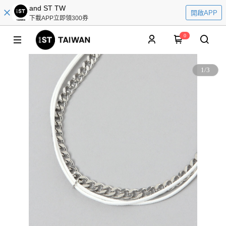
and ST TW
開啟APP
下載APP立即領300券
0
1
/
3