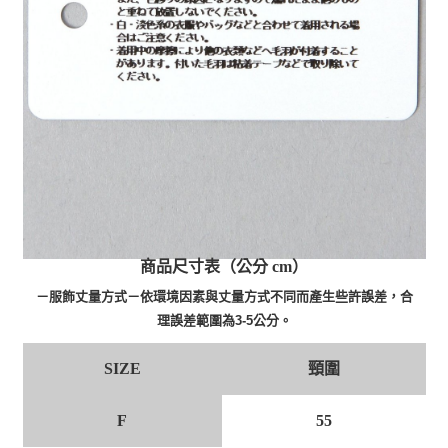
商品尺寸表（公分 cm）
－服飾丈量方式－依環境因素與丈量方式不同而產生些許誤差，合
理誤差範圍為3-5公分。
SIZE
頸圍
F
55