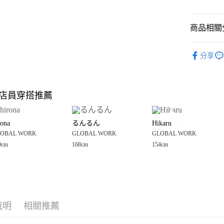
悠遊付
商品相關分
Google Pay
全盈+PAY
GLOBAL 
分享
💥網路限定
大哥付你
相關說明
GLOBAL 
【大哥付
店員穿搭推薦
AFTEE先
1.本服務
🈹 夏季 SU
2.付款方
相關說明
☀️ 2026
流程，驗
【關於「A
rona
るんるん
Hikaru
完成交易
AFTEE
GLOBAL 
3.實際核
OBAL WORK
GLOBAL WORK
GLOBAL WORK
便利好安
運送方式
4.訂單成
１．簡單
0cm
168cm
154cm
女裝
上
消。如遇
２．便利
全家 取貨
無法說明
３．安心
GLOBAL 
【繳款方
每筆NT$8
1.分期款
GLOBAL 
【「AFT
醒簡訊。
付款後 全
１．於結帳
2.透過簡
付」結帳
每筆NT$8
帳／街口支付
說明
相關推薦
２．訂單
３．收到繳
7-11 取貨
【注意事