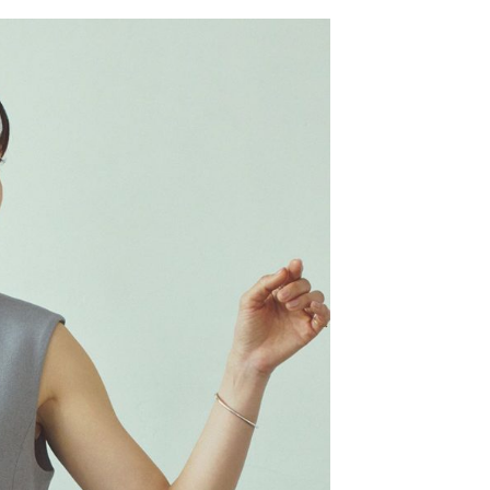
網路銀行／等多元方式進行付款，方視為交易完成。
係由「台灣大哥大股份有限公司」（以下簡稱本公司）所提供，讓
：結帳手續完成當下不需立刻繳費，但若您需要取消訂單，請聯
0，滿NT$1,500(含以上)免運費
易時，得透過本服務購買商品或服務，並由商店將買賣／分期付
的店家。未經商家同意取消之訂單仍視為有效，需透過AFTEE
金債權讓與本公司後，依約使用本公司帳單繳交帳款。
繳納相關費用。
11取貨
意付款使用「大哥付你分期」之契約關係目的，商店將以您的個人
否成功請以「AFTEE先享後付 」之結帳頁面顯示為準，若有關於
0，滿NT$1,500(含以上)免運費
含姓名、電話或地址）提供予台灣大哥大進項蒐集、處理及利
功／繳費後需取消欲退款等相關疑問，請聯繫「AFTEE先享後
公司與您本人進行分期帳單所需資料之確認、核對及更正。
援中心」
https://netprotections.freshdesk.com/support/home
戶服務條款，請詳閱以下連結：
https://oppay.tw/userRule
項】
0，滿NT$1,500(含以上)免運費
恩沛科技股份有限公司提供之「AFTEE先享後付」服務完成之
依本服務之必要範圍內提供個人資料，並將交易相關給付款項請
讓予恩沛科技股份有限公司。
個人資料處理事宜，請瀏覽以下網址：
https://aftee.tw/terms/#terms3
年的使用者請事先徵得法定代理人或監護人之同意方可使用
E先享後付」，若未經同意申辦者引起之損失，本公司不負相關責
AFTEE先享後付」時，將依據個別帳號之用戶狀況，依本公司
核予不同之上限額度；若仍有額度不足之情形，本公司將視審查
用戶進行身份認證。
一人註冊多個帳號或使用他人資訊註冊。若發現惡意使用之情
科技股份有限公司將有權停止該用戶之使用額度並採取法律行