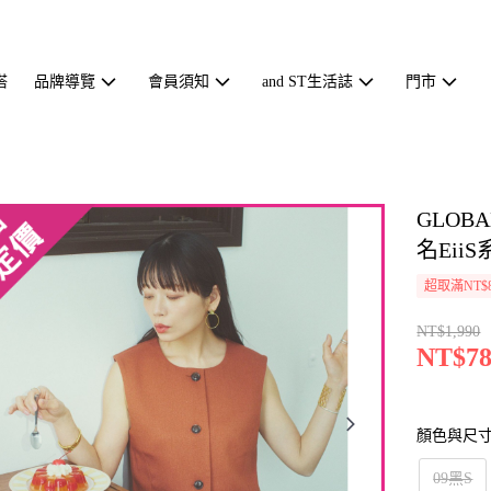
搭
品牌導覽
會員須知
and ST生活誌
門市
GLOB
名Eii
超取滿NT$
NT$1,990
NT$78
顏色與尺
09黑S