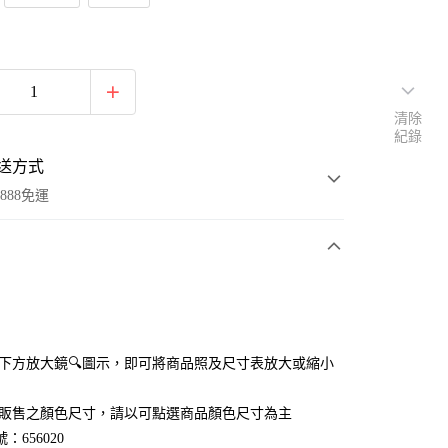
清除
紀錄
送方式
888免運
次付款
付款
點選下方放大鏡🔍圖示，即可將商品照及尺寸表放大或縮小
官網販售之顏色尺寸，請以可點選商品顏色尺寸為主
：656020