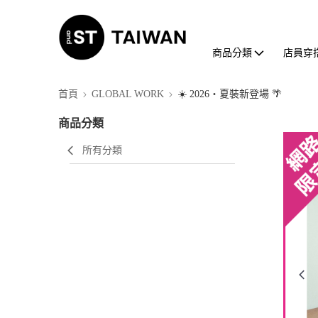
商品分類
店員穿
首頁
GLOBAL WORK
☀️ 2026・夏裝新登場 🌴
商品分類
所有分類