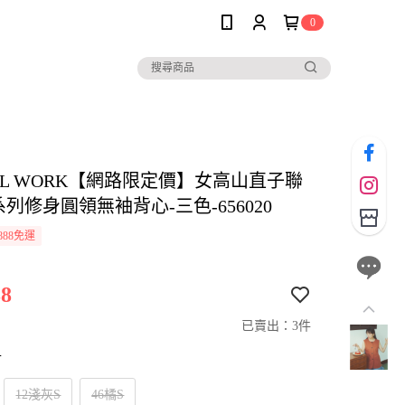
0
AL WORK【網路限定價】女高山直子聯
S系列修身圓領無袖背心-三色-656020
888免運
8
已賣出：3件
寸
12淺灰S
46橘S