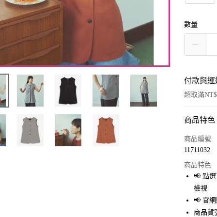
數量
付款與運
超取滿NT$
商品特色
付款方式
信用卡一
商品編號
11711032
超商取貨
商品特色
LINE Pay
📢 
檢視
Apple Pay
📢 
街口支付
商品貨號