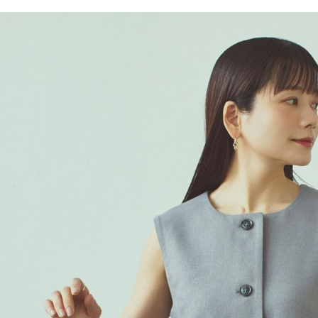
／ATM／
1.本服務
※ 請注意
每筆NT$8
用戶於交
絡購買商品
款買賣價
先享後付
付款後 7-
2.基於同
※ 交易是
每筆NT$8
資料（包
是否繳費成
用，由本
付客戶支
宅配
3.完整用
【注意事
每筆NT$8
１．透過由
交易，需
求債權轉
２．關於
３．未成
「AFTE
任。
４．使用「
即時審查
結果請求
５．嚴禁
形，恩沛
動。