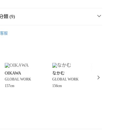
類 (9)
WORK
☀️ 2026・夏裝新登場 🌴
客服
價🎉
GLOBAL WORK
分期
WORK
🤳 EiiS嬌小女孩系列
你分期使用說明】
享後付
由台灣大哥大提供，台灣大哥大用戶可立即使用無須另外申請。
MMER SALE ↘️
GLOBAL WORK
式選擇「大哥付你分期」，訂單成立後會自動跳轉到大哥付的交易
・夏裝新登場 🌴
GLOBAL WORK
證手機門號後，選擇欲分期的期數、繳款截止日，確認付款後即
FTEE先享後付」】
。
OIKAWA
なかむ
OIKAWA
先享後付是「在收到商品之後才付款」的支付方式。 讓您購物簡單
WORK
💥網路限定價🎉
准額度、可分期數及費用金額請依後續交易確認頁面所載為準。
GLOBAL WORK
GLOBAL WORK
GLOBAL WORK
心！
立30分鐘內，如未前往確認交易或遇審核未通過，訂單將自動取
：不需註冊會員、不需綁卡、不需儲值。
157cm
156cm
157cm
衣
背心
「轉專審核」未通過狀況，表示未達大哥付你分期系統評分，恕
：只要手機號碼，簡訊認證，即可結帳。
付款
評估內容。
：先確認商品／服務後，再付款。
WORK
女裝
上衣
背心
式說明】
0，滿NT$888(含以上)免運費
項不併入電信帳單，「大哥付你分期」於每月結算日後寄送繳費提
WORK
EE先享後付」結帳流程】
🔥 FINAL SALE 3折起↘🈹
家取貨
方式選擇「AFTEE先享後付」後，將跳轉至「AFTEE先享後
訊連結打開帳單後，可選擇「超商條碼／台灣大直營門市／銀行轉
頁面，進行簡訊認證並確認金額後，即可完成結帳。
0，滿NT$888(含以上)免運費
／iPASS MONEY」等通路繳費。
成立數日內，您將收到繳費通知簡訊。
費通知簡訊後14天內，點擊此簡訊中的連結，可透過四大超商
付款
項】