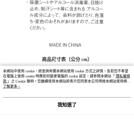
商品尺寸表（公分 cm）
－服飾丈量方式－依環境因素與丈量方式不同而產生些許誤差，合
本網站中使用 cookie，欲查詢有關本網站使用 cookie 方式之詳情，及若您不希望
理誤差範圍為3-5公分。
在電腦上使用 cookie 時應如何變更電腦的 cookie 設定，請參閱本網站「
隱私權條
款
」之 Cookie 聲明。您繼續使用本網站即表示您同意本公司得按本網站使用條款
之 Cookie 聲明使用 cookie。
了解更多 >
高
寬
底寬
肩帶長
SIZE
我知道了
F
21
16
8
95~180