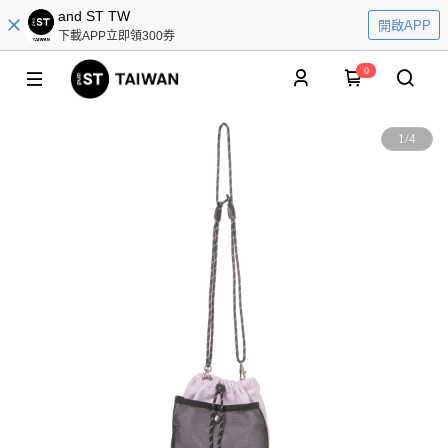
and ST TW
開啟APP
下載APP立即領300券
0
1
/
4