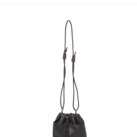
4.訂單成立30分鐘內，如未前往確認交易或遇審核未通過，訂單將自動取
１．簡單：不需註冊會員、不需綁卡、不需儲值。
全家 取貨付款
消。如遇「轉專審核」未通過狀況，表示未達大哥付你分期系統評分，恕無
２．便利：只要手機號碼，簡訊認證，即可結帳。
法說明評估內容。
每筆NT$80，滿NT$888(含以上)免運費
３．安心：先確認商品／服務後，再付款。
【繳款方式說明】
1.分期款項不併入電信帳單，「大哥付你分期」於每月結算日後寄送繳費提
付款後 全家取貨
【「AFTEE先享後付」結帳流程】
醒簡訊。
１．於結帳方式選擇「AFTEE先享後付」後，將跳轉至「AFTEE先享後付」
每筆NT$80，滿NT$888(含以上)免運費
2.透過簡訊連結打開帳單後，可選擇「超商條碼／台灣大直營門市／銀行轉
結帳頁面，進行簡訊認證並確認金額後，即可完成結帳。
帳／街口支付／iPASS MONEY」等通路繳費。
２．訂單成立數日內，您將收到繳費通知簡訊。
7-11 取貨付款
３．收到繳費通知簡訊後14天內，點擊此簡訊中的連結，可透過四大超商／
【注意事項】
每筆NT$80，滿NT$1,500(含以上)免運費
ATM／網路銀行／等多元方式進行付款，方視為交易完成。
1.本服務係由「台灣大哥大股份有限公司」（以下簡稱本公司）所提供，讓
※ 請注意：結帳手續完成當下不需立刻繳費，但若您需要取消訂單，請聯絡
用戶於交易時，得透過本服務購買商品或服務，並由商店將買賣／分期付款
付款後 7-11取貨
購買商品的店家。未經商家同意取消之訂單仍視為有效，需透過AFTEE先享
買賣價金債權讓與本公司後，依約使用本公司帳單繳交帳款。
後付繳納相關費用。
每筆NT$80，滿NT$1,500(含以上)免運費
2.基於同意付款使用「大哥付你分期」之契約關係目的，商店將以您的個人
※ 交易是否成功請以「AFTEE先享後付 」之結帳頁面顯示為準，若有關於
資料（包含姓名、電話或地址）提供予台灣大哥大進項蒐集、處理及利用，
是否繳費成功／繳費後需取消欲退款等相關疑問，請聯繫「AFTEE先享後付
宅配
由本公司與您本人進行分期帳單所需資料之確認、核對及更正。
客戶支援中心」
https://netprotections.freshdesk.com/support/home
3.完整用戶服務條款，請詳閱以下連結：
https://oppay.tw/userRule
每筆NT$80，滿NT$1,500(含以上)免運費
【注意事項】
１．透過由恩沛科技股份有限公司提供之「AFTEE先享後付」服務完成之交
易，需依本服務之必要範圍內提供個人資料，並將交易相關給付款項請求債
權轉讓予恩沛科技股份有限公司。
２．關於個人資料處理事宜，請瀏覽以下網址：
https://aftee.tw/terms/#terms3
３．未成年的使用者請事先徵得法定代理人或監護人之同意方可使用
「AFTEE先享後付」，若未經同意申辦者引起之損失，本公司不負相關責
任。