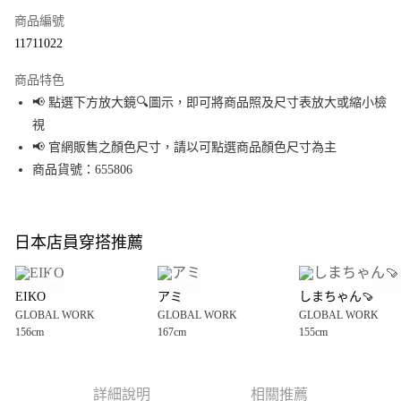
商品編號
超商取貨付款
11711022
LINE Pay
商品特色
Apple Pay
📢 點選下方放大鏡🔍圖示，即可將商品照及尺寸表放大或縮小檢
視
街口支付
📢 官網販售之顏色尺寸，請以可點選商品顏色尺寸為主
悠遊付
商品貨號：655806
Google Pay
全盈+PAY
日本店員穿搭推薦
大哥付你分期
相關說明
EIKO
アミ
しまちゃん🍠
【大哥付你分期使用說明】
GLOBAL WORK
GLOBAL WORK
GLOBAL WORK
AFTEE先享後付
1.本服務由台灣大哥大提供，台灣大哥大用戶可立即使用無須另外申請。
156cm
167cm
155cm
2.付款方式選擇「大哥付你分期」，訂單成立後會自動跳轉到大哥付的交易
相關說明
流程，驗證手機門號後，選擇欲分期的期數、繳款截止日，確認付款後即完
【關於「AFTEE先享後付」】
成交易。
AFTEE先享後付是「在收到商品之後才付款」的支付方式。 讓您購物簡單便
運送方式
3.實際核准額度、可分期數及費用金額請依後續交易確認頁面所載為準。
利好安心！
詳細說明
相關推薦