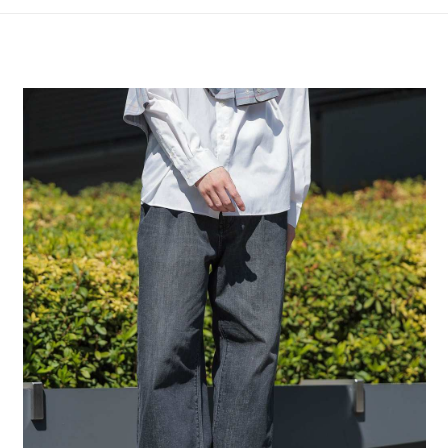
4.訂單成立30分鐘內，如未前往確認交易或遇審核未通過，訂單將自動取
１．簡單：不需註冊會員、不需綁卡、不需儲值。
全家 取貨付款
消。如遇「轉專審核」未通過狀況，表示未達大哥付你分期系統評分，恕無
２．便利：只要手機號碼，簡訊認證，即可結帳。
法說明評估內容。
每筆NT$80，滿NT$888(含以上)免運費
３．安心：先確認商品／服務後，再付款。
【繳款方式說明】
1.分期款項不併入電信帳單，「大哥付你分期」於每月結算日後寄送繳費提
付款後 全家取貨
【「AFTEE先享後付」結帳流程】
醒簡訊。
１．於結帳方式選擇「AFTEE先享後付」後，將跳轉至「AFTEE先享後付」
每筆NT$80，滿NT$888(含以上)免運費
2.透過簡訊連結打開帳單後，可選擇「超商條碼／台灣大直營門市／銀行轉
結帳頁面，進行簡訊認證並確認金額後，即可完成結帳。
帳／街口支付／iPASS MONEY」等通路繳費。
２．訂單成立數日內，您將收到繳費通知簡訊。
7-11 取貨付款
３．收到繳費通知簡訊後14天內，點擊此簡訊中的連結，可透過四大超商／
【注意事項】
每筆NT$80，滿NT$1,500(含以上)免運費
ATM／網路銀行／等多元方式進行付款，方視為交易完成。
1.本服務係由「台灣大哥大股份有限公司」（以下簡稱本公司）所提供，讓
※ 請注意：結帳手續完成當下不需立刻繳費，但若您需要取消訂單，請聯絡
用戶於交易時，得透過本服務購買商品或服務，並由商店將買賣／分期付款
付款後 7-11取貨
購買商品的店家。未經商家同意取消之訂單仍視為有效，需透過AFTEE先享
買賣價金債權讓與本公司後，依約使用本公司帳單繳交帳款。
後付繳納相關費用。
每筆NT$80，滿NT$1,500(含以上)免運費
2.基於同意付款使用「大哥付你分期」之契約關係目的，商店將以您的個人
※ 交易是否成功請以「AFTEE先享後付 」之結帳頁面顯示為準，若有關於
資料（包含姓名、電話或地址）提供予台灣大哥大進項蒐集、處理及利用，
是否繳費成功／繳費後需取消欲退款等相關疑問，請聯繫「AFTEE先享後付
宅配
由本公司與您本人進行分期帳單所需資料之確認、核對及更正。
客戶支援中心」
https://netprotections.freshdesk.com/support/home
3.完整用戶服務條款，請詳閱以下連結：
https://oppay.tw/userRule
每筆NT$80，滿NT$1,500(含以上)免運費
【注意事項】
１．透過由恩沛科技股份有限公司提供之「AFTEE先享後付」服務完成之交
易，需依本服務之必要範圍內提供個人資料，並將交易相關給付款項請求債
權轉讓予恩沛科技股份有限公司。
２．關於個人資料處理事宜，請瀏覽以下網址：
https://aftee.tw/terms/#terms3
３．未成年的使用者請事先徵得法定代理人或監護人之同意方可使用
「AFTEE先享後付」，若未經同意申辦者引起之損失，本公司不負相關責
任。