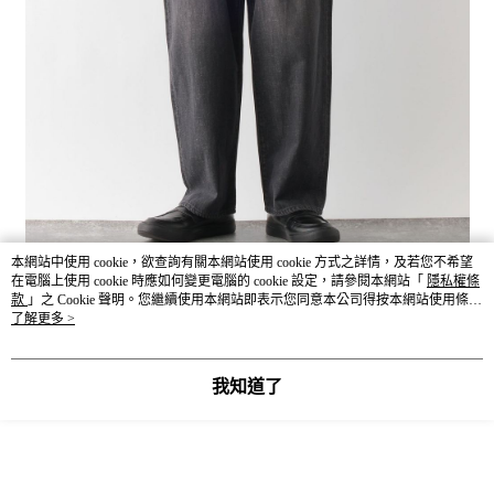
本網站中使用 cookie，欲查詢有關本網站使用 cookie 方式之詳情，及若您不希望
在電腦上使用 cookie 時應如何變更電腦的 cookie 設定，請參閱本網站「
隱私權條
款
」之 Cookie 聲明。您繼續使用本網站即表示您同意本公司得按本網站使用條款
之 Cookie 聲明使用 cookie。
了解更多 >
我知道了