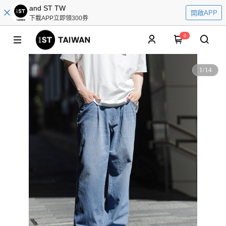
and ST TW
開啟APP
下載APP立即領300券
0
1
/
14