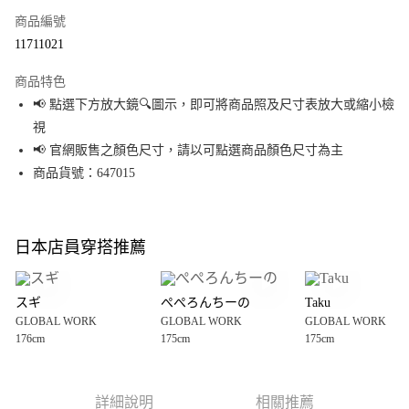
商品編號
超商取貨付款
11711021
LINE Pay
商品特色
Apple Pay
📢 點選下方放大鏡🔍圖示，即可將商品照及尺寸表放大或縮小檢
視
街口支付
📢 官網販售之顏色尺寸，請以可點選商品顏色尺寸為主
悠遊付
商品貨號：647015
Google Pay
全盈+PAY
日本店員穿搭推薦
大哥付你分期
相關說明
スギ
ぺぺろんちーの
Taku
【大哥付你分期使用說明】
GLOBAL WORK
GLOBAL WORK
GLOBAL WORK
AFTEE先享後付
1.本服務由台灣大哥大提供，台灣大哥大用戶可立即使用無須另外申請。
176cm
175cm
175cm
2.付款方式選擇「大哥付你分期」，訂單成立後會自動跳轉到大哥付的交易
相關說明
流程，驗證手機門號後，選擇欲分期的期數、繳款截止日，確認付款後即完
【關於「AFTEE先享後付」】
成交易。
AFTEE先享後付是「在收到商品之後才付款」的支付方式。 讓您購物簡單便
運送方式
3.實際核准額度、可分期數及費用金額請依後續交易確認頁面所載為準。
利好安心！
詳細說明
相關推薦