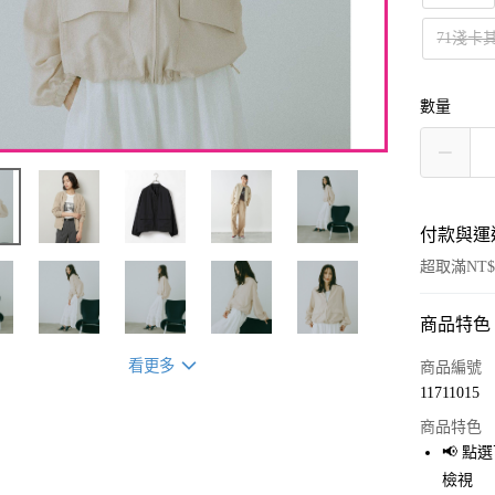
71淺卡
數量
付款與運
超取滿NT$
商品特色
付款方式
信用卡一
看更多
商品編號
11711015
超商取貨
商品特色
LINE Pay
📢 
檢視
Apple Pay