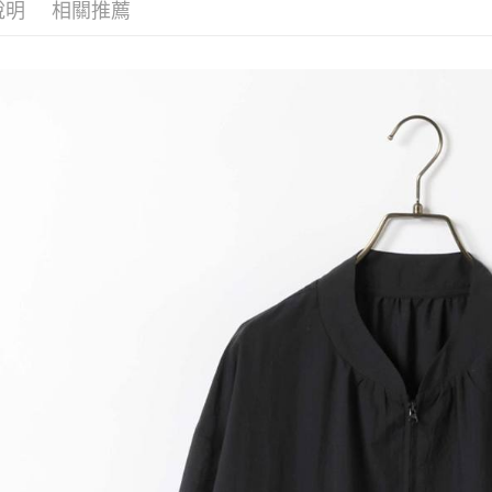
每筆NT$8
帳／街口支付
說明
相關推薦
２．訂單
３．收到繳
7-11 取貨
【注意事
／ATM／
1.本服務
※ 請注意
每筆NT$8
用戶於交
絡購買商品
款買賣價
先享後付
付款後 7-
2.基於同
※ 交易是
每筆NT$8
資料（包
是否繳費成
用，由本
付客戶支
宅配
3.完整用
【注意事
每筆NT$8
１．透過由
交易，需
求債權轉
２．關於
３．未成
「AFTE
任。
４．使用「
即時審查
結果請求
５．嚴禁
形，恩沛
動。