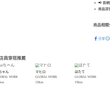
📢 
街口支付
商品貨號
悠遊付
商品相關分
Google Pay
全盈+PAY
GLOBAL 
分享
💥網路限定
大哥付你
相關說明
🈹 夏季 SU
【大哥付
店員穿搭推薦
AFTEE先
1.本服務
☀️ 2026
2.付款方
相關說明
GLOBAL 
流程，驗
【關於「A
iちゃん
マヒロ
ほたて
完成交易
AFTEE
女裝
外
3.實際核
OBAL WORK
GLOBAL WORK
GLOBAL WORK
便利好安
運送方式
4.訂單成
１．簡單
4cm
158cm
158cm
GLOBAL 
消。如遇
２．便利
全家 取貨
無法說明
３．安心
GLOBAL 
【繳款方
每筆NT$8
1.分期款
【「AFT
醒簡訊。
付款後 全
１．於結帳
2.透過簡
付」結帳