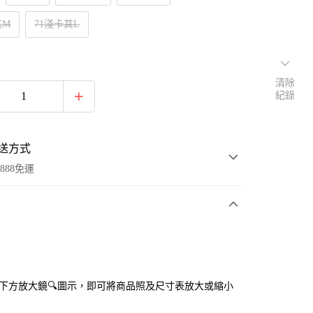
其M
71淺卡其L
清除
紀錄
送方式
888免運
次付款
付款
點選下方放大鏡🔍圖示，即可將商品照及尺寸表放大或縮小