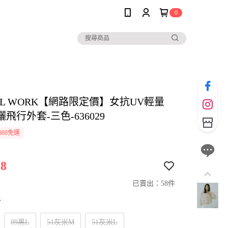
0
AL WORK【網路限定價】女抗UV輕量
飛行外套-三色-636029
888免運
8
已賣出：58件
寸
09黑L
51灰米M
51灰米L