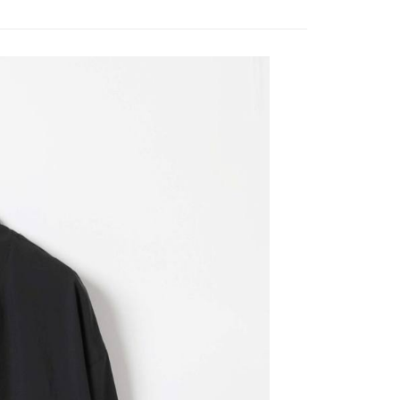
0，滿NT$888(含以上)免運費
／iPASS MONEY」等通路繳費。
成立數日內，您將收到繳費通知簡訊。
費通知簡訊後14天內，點擊此簡訊中的連結，可透過四大超商
付款
項】
網路銀行／等多元方式進行付款，方視為交易完成。
係由「台灣大哥大股份有限公司」（以下簡稱本公司）所提供，讓
：結帳手續完成當下不需立刻繳費，但若您需要取消訂單，請聯
0，滿NT$1,500(含以上)免運費
易時，得透過本服務購買商品或服務，並由商店將買賣／分期付
的店家。未經商家同意取消之訂單仍視為有效，需透過AFTEE
金債權讓與本公司後，依約使用本公司帳單繳交帳款。
繳納相關費用。
11取貨
意付款使用「大哥付你分期」之契約關係目的，商店將以您的個人
否成功請以「AFTEE先享後付 」之結帳頁面顯示為準，若有關於
0，滿NT$1,500(含以上)免運費
含姓名、電話或地址）提供予台灣大哥大進項蒐集、處理及利
功／繳費後需取消欲退款等相關疑問，請聯繫「AFTEE先享後
公司與您本人進行分期帳單所需資料之確認、核對及更正。
援中心」
https://netprotections.freshdesk.com/support/home
戶服務條款，請詳閱以下連結：
https://oppay.tw/userRule
項】
0，滿NT$1,500(含以上)免運費
恩沛科技股份有限公司提供之「AFTEE先享後付」服務完成之
依本服務之必要範圍內提供個人資料，並將交易相關給付款項請
讓予恩沛科技股份有限公司。
個人資料處理事宜，請瀏覽以下網址：
https://aftee.tw/terms/#terms3
年的使用者請事先徵得法定代理人或監護人之同意方可使用
E先享後付」，若未經同意申辦者引起之損失，本公司不負相關責
AFTEE先享後付」時，將依據個別帳號之用戶狀況，依本公司
核予不同之上限額度；若仍有額度不足之情形，本公司將視審查
用戶進行身份認證。
一人註冊多個帳號或使用他人資訊註冊。若發現惡意使用之情
科技股份有限公司將有權停止該用戶之使用額度並採取法律行