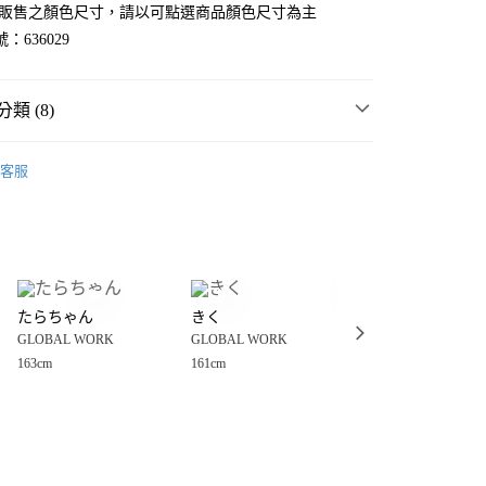
官網販售之顏色尺寸，請以可點選商品顏色尺寸為主
：636029
類 (8)
WORK
☀️ 2026・夏裝新登場 🌴
客服
價🎉
GLOBAL WORK
分期
MMER SALE ↘️
GLOBAL WORK
你分期使用說明】
享後付
由台灣大哥大提供，台灣大哥大用戶可立即使用無須另外申請。
・夏裝新登場 🌴
GLOBAL WORK
式選擇「大哥付你分期」，訂單成立後會自動跳轉到大哥付的交易
WORK
💥網路限定價🎉
證手機門號後，選擇欲分期的期數、繳款截止日，確認付款後即
FTEE先享後付」】
。
たらちゃん
きく
むう
先享後付是「在收到商品之後才付款」的支付方式。 讓您購物簡單
套
夾克
准額度、可分期數及費用金額請依後續交易確認頁面所載為準。
GLOBAL WORK
GLOBAL WORK
GLOBAL WORK
心！
立30分鐘內，如未前往確認交易或遇審核未通過，訂單將自動取
：不需註冊會員、不需綁卡、不需儲值。
163cm
161cm
150cm
WORK
女裝
外套
「轉專審核」未通過狀況，表示未達大哥付你分期系統評分，恕
：只要手機號碼，簡訊認證，即可結帳。
付款
評估內容。
：先確認商品／服務後，再付款。
WORK
🔥 FINAL SALE 3折起↘🈹
式說明】
0，滿NT$888(含以上)免運費
項不併入電信帳單，「大哥付你分期」於每月結算日後寄送繳費提
EE先享後付」結帳流程】
家取貨
方式選擇「AFTEE先享後付」後，將跳轉至「AFTEE先享後
訊連結打開帳單後，可選擇「超商條碼／台灣大直營門市／銀行轉
頁面，進行簡訊認證並確認金額後，即可完成結帳。