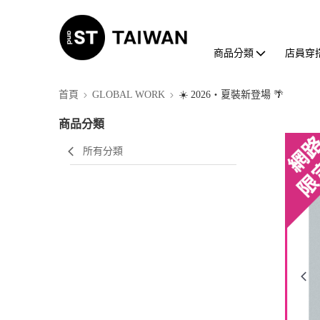
商品分類
店員穿
首頁
GLOBAL WORK
☀️ 2026・夏裝新登場 🌴
商品分類
所有分類