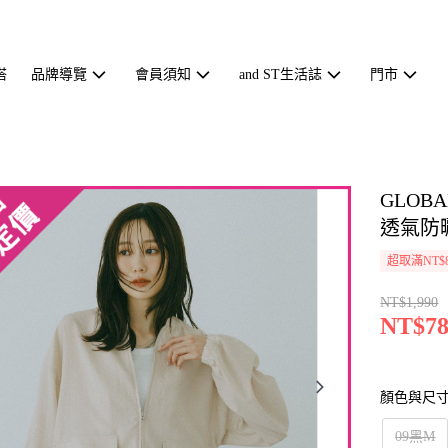
搭
品牌導覽
會員須知
and ST生活誌
門市
GLOB
透氣防曬
超取滿NT$
NT$1,990
NT$78
顏色與尺
09黑M