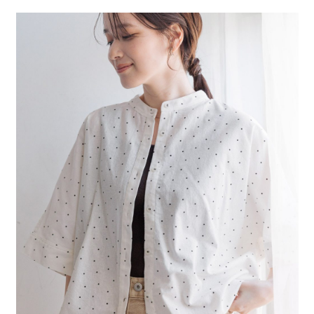
２．便利：只要手機號碼，簡訊認證，即可結帳。
法說明評估內容。
每筆NT$80，滿NT$888(含以上)免運費
３．安心：先確認商品／服務後，再付款。
【繳款方式說明】
1.分期款項不併入電信帳單，「大哥付你分期」於每月結算日後寄送繳費提
付款後 全家取貨
【「AFTEE先享後付」結帳流程】
醒簡訊。
１．於結帳方式選擇「AFTEE先享後付」後，將跳轉至「AFTEE先享後付」
每筆NT$80，滿NT$888(含以上)免運費
2.透過簡訊連結打開帳單後，可選擇「超商條碼／台灣大直營門市／銀行轉
結帳頁面，進行簡訊認證並確認金額後，即可完成結帳。
帳／街口支付／iPASS MONEY」等通路繳費。
２．訂單成立數日內，您將收到繳費通知簡訊。
7-11 取貨付款
３．收到繳費通知簡訊後14天內，點擊此簡訊中的連結，可透過四大超商／
【注意事項】
每筆NT$80，滿NT$1,500(含以上)免運費
ATM／網路銀行／等多元方式進行付款，方視為交易完成。
1.本服務係由「台灣大哥大股份有限公司」（以下簡稱本公司）所提供，讓
※ 請注意：結帳手續完成當下不需立刻繳費，但若您需要取消訂單，請聯絡
用戶於交易時，得透過本服務購買商品或服務，並由商店將買賣／分期付款
付款後 7-11取貨
購買商品的店家。未經商家同意取消之訂單仍視為有效，需透過AFTEE先享
買賣價金債權讓與本公司後，依約使用本公司帳單繳交帳款。
後付繳納相關費用。
每筆NT$80，滿NT$1,500(含以上)免運費
2.基於同意付款使用「大哥付你分期」之契約關係目的，商店將以您的個人
※ 交易是否成功請以「AFTEE先享後付 」之結帳頁面顯示為準，若有關於
資料（包含姓名、電話或地址）提供予台灣大哥大進項蒐集、處理及利用，
是否繳費成功／繳費後需取消欲退款等相關疑問，請聯繫「AFTEE先享後付
宅配
由本公司與您本人進行分期帳單所需資料之確認、核對及更正。
客戶支援中心」
https://netprotections.freshdesk.com/support/home
3.完整用戶服務條款，請詳閱以下連結：
https://oppay.tw/userRule
每筆NT$80，滿NT$1,500(含以上)免運費
【注意事項】
１．透過由恩沛科技股份有限公司提供之「AFTEE先享後付」服務完成之交
易，需依本服務之必要範圍內提供個人資料，並將交易相關給付款項請求債
權轉讓予恩沛科技股份有限公司。
２．關於個人資料處理事宜，請瀏覽以下網址：
https://aftee.tw/terms/#terms3
３．未成年的使用者請事先徵得法定代理人或監護人之同意方可使用
「AFTEE先享後付」，若未經同意申辦者引起之損失，本公司不負相關責
任。
４．使用「AFTEE先享後付」時，將依據個別帳號之用戶狀況，依本公司即