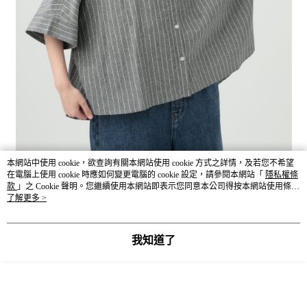
本網站中使用 cookie，欲查詢有關本網站使用 cookie 方式之詳情，及若您不希望
在電腦上使用 cookie 時應如何變更電腦的 cookie 設定，請參閱本網站「
隱私權條
款
」之 Cookie 聲明。您繼續使用本網站即表示您同意本公司得按本網站使用條款
之 Cookie 聲明使用 cookie。
了解更多 >
我知道了