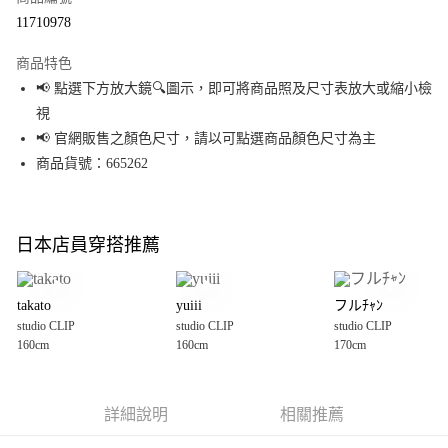
超商取貨付款
11710978
LINE Pay
商品特色
Apple Pay
📢 點選下方放大鏡🔍圖示，即可將商品照及尺寸表放大或縮小檢
視
街口支付
📢 官網販售之顏色尺寸，請以可點選商品顏色尺寸為主
悠遊付
商品貨號：665262
Google Pay
全盈+PAY
日本店員穿搭推薦
大哥付你分期
相關說明
takato
yuiii
フルﾁｬﾝ
【大哥付你分期使用說明】
studio CLIP
studio CLIP
studio CLIP
AFTEE先享後付
1.本服務由台灣大哥大提供，台灣大哥大用戶可立即使用無須另外申請。
160cm
160cm
170cm
2.付款方式選擇「大哥付你分期」，訂單成立後會自動跳轉到大哥付的交易
相關說明
流程，驗證手機門號後，選擇欲分期的期數、繳款截止日，確認付款後即完
【關於「AFTEE先享後付」】
成交易。
AFTEE先享後付是「在收到商品之後才付款」的支付方式。 讓您購物簡單便
運送方式
3.實際核准額度、可分期數及費用金額請依後續交易確認頁面所載為準。
利好安心！
詳細說明
相關推薦
4.訂單成立30分鐘內，如未前往確認交易或遇審核未通過，訂單將自動取
１．簡單：不需註冊會員、不需綁卡、不需儲值。
全家 取貨付款
消。如遇「轉專審核」未通過狀況，表示未達大哥付你分期系統評分，恕無