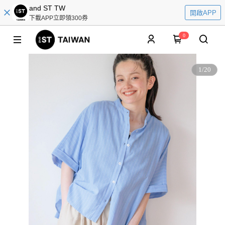
and ST TW
開啟APP
下載APP立即領300券
0
1
/
20