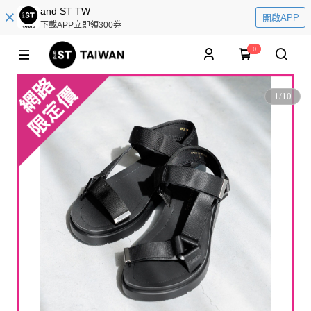
and ST TW
開啟APP
下載APP立即領300券
0
1
/
10