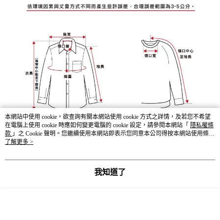
本網站中使用 cookie，欲查詢有關本網站使用 cookie 方式之詳情，及若您不希望
在電腦上使用 cookie 時應如何變更電腦的 cookie 設定，請參閱本網站「
隱私權條
款
」之 Cookie 聲明。您繼續使用本網站即表示您同意本公司得按本網站使用條款
之 Cookie 聲明使用 cookie。
了解更多 >
我知道了