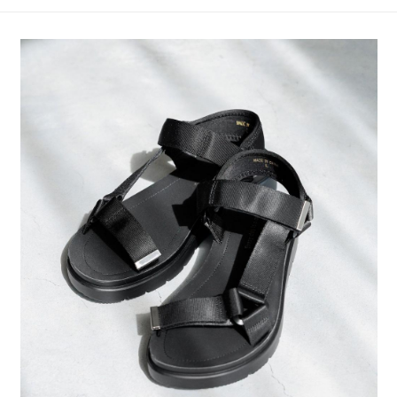
4.訂單成立30分鐘內，如未前往確認交易或遇審核未通過，訂單將自動取
１．簡單：不需註冊會員、不需綁卡、不需儲值。
全家 取貨付款
消。如遇「轉專審核」未通過狀況，表示未達大哥付你分期系統評分，恕無
２．便利：只要手機號碼，簡訊認證，即可結帳。
法說明評估內容。
每筆NT$80，滿NT$1,500(含以上)免運費
３．安心：先確認商品／服務後，再付款。
【繳款方式說明】
1.分期款項不併入電信帳單，「大哥付你分期」於每月結算日後寄送繳費提
付款後 全家取貨
【「AFTEE先享後付」結帳流程】
醒簡訊。
１．於結帳方式選擇「AFTEE先享後付」後，將跳轉至「AFTEE先享後付」
每筆NT$80，滿NT$1,500(含以上)免運費
2.透過簡訊連結打開帳單後，可選擇「超商條碼／台灣大直營門市／銀行轉
結帳頁面，進行簡訊認證並確認金額後，即可完成結帳。
帳／街口支付／iPASS MONEY」等通路繳費。
２．訂單成立數日內，您將收到繳費通知簡訊。
7-11 取貨付款
３．收到繳費通知簡訊後14天內，點擊此簡訊中的連結，可透過四大超商／
【注意事項】
每筆NT$80，滿NT$1,500(含以上)免運費
ATM／網路銀行／等多元方式進行付款，方視為交易完成。
1.本服務係由「台灣大哥大股份有限公司」（以下簡稱本公司）所提供，讓
※ 請注意：結帳手續完成當下不需立刻繳費，但若您需要取消訂單，請聯絡
用戶於交易時，得透過本服務購買商品或服務，並由商店將買賣／分期付款
付款後 7-11取貨
購買商品的店家。未經商家同意取消之訂單仍視為有效，需透過AFTEE先享
買賣價金債權讓與本公司後，依約使用本公司帳單繳交帳款。
後付繳納相關費用。
每筆NT$80，滿NT$1,500(含以上)免運費
2.基於同意付款使用「大哥付你分期」之契約關係目的，商店將以您的個人
※ 交易是否成功請以「AFTEE先享後付 」之結帳頁面顯示為準，若有關於
資料（包含姓名、電話或地址）提供予台灣大哥大進項蒐集、處理及利用，
是否繳費成功／繳費後需取消欲退款等相關疑問，請聯繫「AFTEE先享後付
宅配
由本公司與您本人進行分期帳單所需資料之確認、核對及更正。
客戶支援中心」
https://netprotections.freshdesk.com/support/home
3.完整用戶服務條款，請詳閱以下連結：
https://oppay.tw/userRule
每筆NT$80，滿NT$1,500(含以上)免運費
【注意事項】
１．透過由恩沛科技股份有限公司提供之「AFTEE先享後付」服務完成之交
易，需依本服務之必要範圍內提供個人資料，並將交易相關給付款項請求債
權轉讓予恩沛科技股份有限公司。
２．關於個人資料處理事宜，請瀏覽以下網址：
https://aftee.tw/terms/#terms3
３．未成年的使用者請事先徵得法定代理人或監護人之同意方可使用
「AFTEE先享後付」，若未經同意申辦者引起之損失，本公司不負相關責
任。