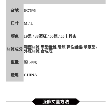
貨號
637696
尺寸
M / L
顏色
19黑 / 38酒紅 / 50棕 / 55卡其杏
鞋面材質 聚酯纖維 尼龍 彈性纖維(聚氨酯)
材質成分
外底材質 合成底
重量
約 500g
產地
CHINA