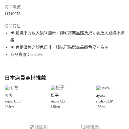
商品編號
超商取貨付款
11710976
LINE Pay
商品特色
Apple Pay
📢 點選下方放大鏡🔍圖示，即可將商品照及尺寸表放大或縮小檢
視
街口支付
📢 官網販售之顏色尺寸，請以可點選商品顏色尺寸為主
悠遊付
商品貨號：637696
Google Pay
全盈+PAY
日本店員穿搭推薦
大哥付你分期
相關說明
でち
松子
ayaka
【大哥付你分期使用說明】
studio CLIP
studio CLIP
studio CLIP
AFTEE先享後付
1.本服務由台灣大哥大提供，台灣大哥大用戶可立即使用無須另外申請。
165cm
158cm
153cm
2.付款方式選擇「大哥付你分期」，訂單成立後會自動跳轉到大哥付的交易
相關說明
流程，驗證手機門號後，選擇欲分期的期數、繳款截止日，確認付款後即完
【關於「AFTEE先享後付」】
成交易。
AFTEE先享後付是「在收到商品之後才付款」的支付方式。 讓您購物簡單便
運送方式
3.實際核准額度、可分期數及費用金額請依後續交易確認頁面所載為準。
利好安心！
詳細說明
相關推薦