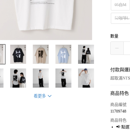
05白M
52咖啡L
數量
付款與運
超取滿NT$
商品特色
付款方式
看更多
信用卡一
商品編號
11709748
超商取貨
商品特色
LINE Pay
📢 