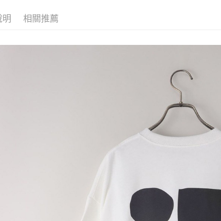
付款後 全
１．於結帳
2.透過簡
付」結帳
每筆NT$8
帳／街口支付
說明
相關推薦
２．訂單
３．收到繳
7-11 取貨
【注意事
／ATM／
1.本服務
※ 請注意
每筆NT$8
用戶於交
絡購買商品
款買賣價
先享後付
付款後 7-
2.基於同
※ 交易是
每筆NT$8
資料（包
是否繳費成
用，由本
付客戶支
宅配
3.完整用
【注意事
每筆NT$8
１．透過由
交易，需
求債權轉
２．關於
３．未成
「AFTE
任。
４．使用「
即時審查
結果請求
５．嚴禁
形，恩沛