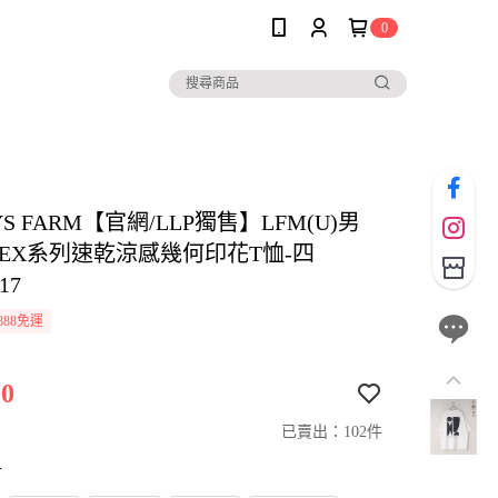
0
YS FARM【官網/LLP獨售】LFM(U)男
SEX系列速乾涼感幾何印花T恤-四
17
888免運
0
已賣出：102件
寸