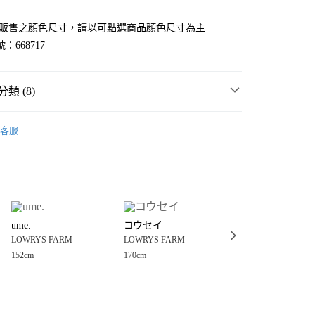
官網販售之顏色尺寸，請以可點選商品顏色尺寸為主
：668717
類 (8)
MMER SALE ↘️
LOWRYS FARM
客服
・夏裝新登場 🌴
LOWRYS FARM
分期
FARM
男裝
上衣
T恤
你分期使用說明】
享後付
由台灣大哥大提供，台灣大哥大用戶可立即使用無須另外申請。
FARM
男女適穿
上衣
式選擇「大哥付你分期」，訂單成立後會自動跳轉到大哥付的交易
衣
T恤
證手機門號後，選擇欲分期的期數、繳款截止日，確認付款後即
FTEE先享後付」】
。
ume.
コウセイ
NAO
先享後付是「在收到商品之後才付款」的支付方式。 讓您購物簡單
上衣
准額度、可分期數及費用金額請依後續交易確認頁面所載為準。
LOWRYS FARM
LOWRYS FARM
LOWRYS FARM
心！
立30分鐘內，如未前往確認交易或遇審核未通過，訂單將自動取
：不需註冊會員、不需綁卡、不需儲值。
152cm
170cm
175cm
FARM
☀️ 2026・夏裝新登場 🌴
「轉專審核」未通過狀況，表示未達大哥付你分期系統評分，恕
：只要手機號碼，簡訊認證，即可結帳。
付款
評估內容。
：先確認商品／服務後，再付款。
FARM
🈹 FINAL SALE 最低4折起 ↘️
式說明】
0，滿NT$888(含以上)免運費
項不併入電信帳單，「大哥付你分期」於每月結算日後寄送繳費提
EE先享後付」結帳流程】