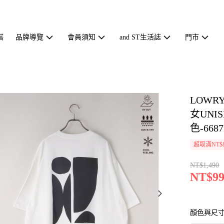
搭
品牌導覽
會員須知
and ST生活誌
門市
LOWR
女UNI
色-6687
超取滿NT$
NT$1,490
NT$99
顏色與尺