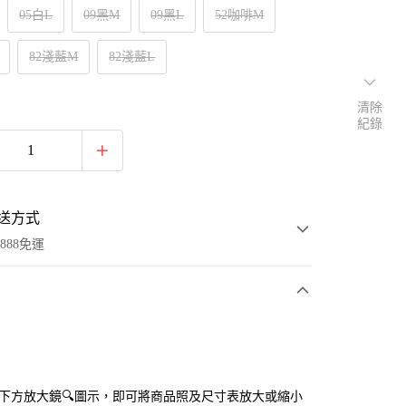
05白L
09黑M
09黑L
52咖啡M
82淺藍M
82淺藍L
清除
紀錄
送方式
888免運
次付款
付款
點選下方放大鏡🔍圖示，即可將商品照及尺寸表放大或縮小