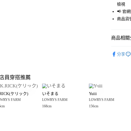
檢視
Apple Pay
📢 
街口支付
商品貨號
悠遊付
商品相關分
Google Pay
全盈+PAY
🈹 夏季 SU
分享
☀️ 2026
大哥付你
相關說明
LOWRYS 
【大哥付
店員穿搭推薦
AFTEE先
1.本服務
LOWRYS 
2.付款方
相關說明
男裝
上
流程，驗
【關於「A
.RICK(ケリック)
いそまる
Yuiii
完成交易
AFTEE
男女適穿
3.實際核
WRYS FARM
LOWRYS FARM
LOWRYS FARM
便利好安
運送方式
4.訂單成
１．簡單
6cm
168cm
156cm
LOWRYS 
消。如遇
２．便利
全家 取貨
無法說明
３．安心
LOWRYS 
【繳款方
每筆NT$8
1.分期款
【「AFT
醒簡訊。