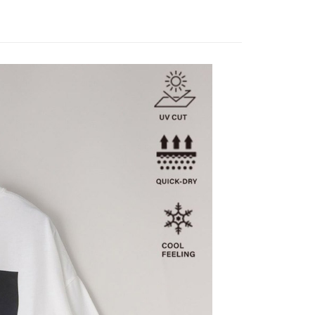
家取貨
方式選擇「AFTEE先享後付」後，將跳轉至「AFTEE先享後
訊連結打開帳單後，可選擇「超商條碼／台灣大直營門市／銀行轉
頁面，進行簡訊認證並確認金額後，即可完成結帳。
0，滿NT$888(含以上)免運費
／iPASS MONEY」等通路繳費。
成立數日內，您將收到繳費通知簡訊。
費通知簡訊後14天內，點擊此簡訊中的連結，可透過四大超商
付款
項】
網路銀行／等多元方式進行付款，方視為交易完成。
係由「台灣大哥大股份有限公司」（以下簡稱本公司）所提供，讓
：結帳手續完成當下不需立刻繳費，但若您需要取消訂單，請聯
0，滿NT$1,500(含以上)免運費
易時，得透過本服務購買商品或服務，並由商店將買賣／分期付
的店家。未經商家同意取消之訂單仍視為有效，需透過AFTEE
金債權讓與本公司後，依約使用本公司帳單繳交帳款。
繳納相關費用。
11取貨
意付款使用「大哥付你分期」之契約關係目的，商店將以您的個人
否成功請以「AFTEE先享後付 」之結帳頁面顯示為準，若有關於
0，滿NT$1,500(含以上)免運費
含姓名、電話或地址）提供予台灣大哥大進項蒐集、處理及利
功／繳費後需取消欲退款等相關疑問，請聯繫「AFTEE先享後
公司與您本人進行分期帳單所需資料之確認、核對及更正。
援中心」
https://netprotections.freshdesk.com/support/home
戶服務條款，請詳閱以下連結：
https://oppay.tw/userRule
項】
0，滿NT$1,500(含以上)免運費
恩沛科技股份有限公司提供之「AFTEE先享後付」服務完成之
依本服務之必要範圍內提供個人資料，並將交易相關給付款項請
讓予恩沛科技股份有限公司。
個人資料處理事宜，請瀏覽以下網址：
https://aftee.tw/terms/#terms3
年的使用者請事先徵得法定代理人或監護人之同意方可使用
E先享後付」，若未經同意申辦者引起之損失，本公司不負相關責
AFTEE先享後付」時，將依據個別帳號之用戶狀況，依本公司
核予不同之上限額度；若仍有額度不足之情形，本公司將視審查
用戶進行身份認證。
一人註冊多個帳號或使用他人資訊註冊。若發現惡意使用之情
科技股份有限公司將有權停止該用戶之使用額度並採取法律行