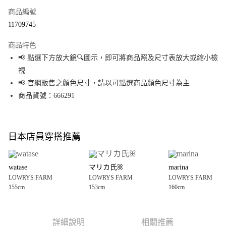
商品編號
超商取貨付款
11709745
LINE Pay
商品特色
Apple Pay
📢 點選下方放大鏡🔍圖示，即可將商品照及尺寸表放大或縮小檢
視
街口支付
📢 官網販售之顏色尺寸，請以可點選商品顏色尺寸為主
悠遊付
商品貨號：666291
Google Pay
全盈+PAY
日本店員穿搭推薦
大哥付你分期
相關說明
watase
マリカ氏ꕤ︎︎
marina
【大哥付你分期使用說明】
LOWRYS FARM
LOWRYS FARM
LOWRYS FARM
AFTEE先享後付
1.本服務由台灣大哥大提供，台灣大哥大用戶可立即使用無須另外申請。
155cm
153cm
160cm
2.付款方式選擇「大哥付你分期」，訂單成立後會自動跳轉到大哥付的交易
相關說明
流程，驗證手機門號後，選擇欲分期的期數、繳款截止日，確認付款後即完
【關於「AFTEE先享後付」】
成交易。
AFTEE先享後付是「在收到商品之後才付款」的支付方式。 讓您購物簡單便
運送方式
3.實際核准額度、可分期數及費用金額請依後續交易確認頁面所載為準。
利好安心！
詳細說明
相關推薦