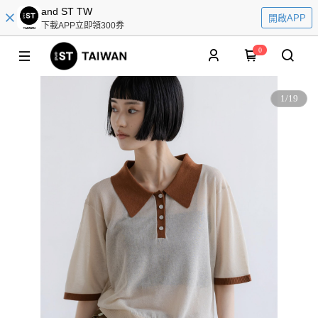
and ST TW
開啟APP
下載APP立即領300券
0
1
/
19