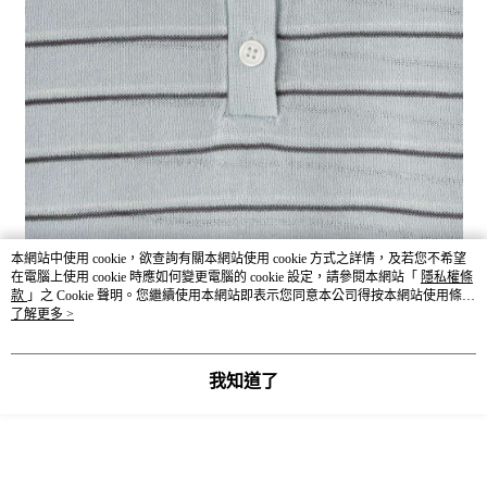
本網站中使用 cookie，欲查詢有關本網站使用 cookie 方式之詳情，及若您不希望
在電腦上使用 cookie 時應如何變更電腦的 cookie 設定，請參閱本網站「
隱私權條
款
」之 Cookie 聲明。您繼續使用本網站即表示您同意本公司得按本網站使用條款
之 Cookie 聲明使用 cookie。
了解更多 >
我知道了