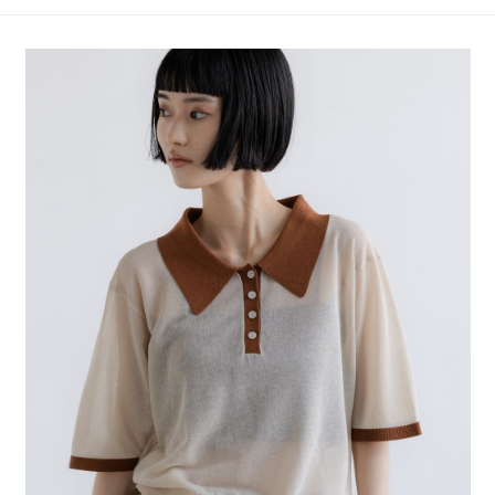
4.訂單成立30分鐘內，如未前往確認交易或遇審核未通過，訂單將自動取
１．簡單：不需註冊會員、不需綁卡、不需儲值。
全家 取貨付款
消。如遇「轉專審核」未通過狀況，表示未達大哥付你分期系統評分，恕無
２．便利：只要手機號碼，簡訊認證，即可結帳。
法說明評估內容。
每筆NT$80，滿NT$888(含以上)免運費
３．安心：先確認商品／服務後，再付款。
【繳款方式說明】
1.分期款項不併入電信帳單，「大哥付你分期」於每月結算日後寄送繳費提
付款後 全家取貨
【「AFTEE先享後付」結帳流程】
醒簡訊。
１．於結帳方式選擇「AFTEE先享後付」後，將跳轉至「AFTEE先享後付」
每筆NT$80，滿NT$888(含以上)免運費
2.透過簡訊連結打開帳單後，可選擇「超商條碼／台灣大直營門市／銀行轉
結帳頁面，進行簡訊認證並確認金額後，即可完成結帳。
帳／街口支付／iPASS MONEY」等通路繳費。
２．訂單成立數日內，您將收到繳費通知簡訊。
7-11 取貨付款
３．收到繳費通知簡訊後14天內，點擊此簡訊中的連結，可透過四大超商／
【注意事項】
每筆NT$80，滿NT$1,500(含以上)免運費
ATM／網路銀行／等多元方式進行付款，方視為交易完成。
1.本服務係由「台灣大哥大股份有限公司」（以下簡稱本公司）所提供，讓
※ 請注意：結帳手續完成當下不需立刻繳費，但若您需要取消訂單，請聯絡
用戶於交易時，得透過本服務購買商品或服務，並由商店將買賣／分期付款
付款後 7-11取貨
購買商品的店家。未經商家同意取消之訂單仍視為有效，需透過AFTEE先享
買賣價金債權讓與本公司後，依約使用本公司帳單繳交帳款。
後付繳納相關費用。
每筆NT$80，滿NT$1,500(含以上)免運費
2.基於同意付款使用「大哥付你分期」之契約關係目的，商店將以您的個人
※ 交易是否成功請以「AFTEE先享後付 」之結帳頁面顯示為準，若有關於
資料（包含姓名、電話或地址）提供予台灣大哥大進項蒐集、處理及利用，
是否繳費成功／繳費後需取消欲退款等相關疑問，請聯繫「AFTEE先享後付
宅配
由本公司與您本人進行分期帳單所需資料之確認、核對及更正。
客戶支援中心」
https://netprotections.freshdesk.com/support/home
3.完整用戶服務條款，請詳閱以下連結：
https://oppay.tw/userRule
每筆NT$80，滿NT$1,500(含以上)免運費
【注意事項】
１．透過由恩沛科技股份有限公司提供之「AFTEE先享後付」服務完成之交
易，需依本服務之必要範圍內提供個人資料，並將交易相關給付款項請求債
權轉讓予恩沛科技股份有限公司。
２．關於個人資料處理事宜，請瀏覽以下網址：
https://aftee.tw/terms/#terms3
３．未成年的使用者請事先徵得法定代理人或監護人之同意方可使用
「AFTEE先享後付」，若未經同意申辦者引起之損失，本公司不負相關責
任。