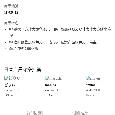
商品編號
超商取貨付款
11709412
LINE Pay
商品特色
Apple Pay
📢 點選下方放大鏡🔍圖示，即可將商品照及尺寸表放大或縮小檢
視
街口支付
📢 官網販售之顏色尺寸，請以可點選商品顏色尺寸為主
悠遊付
商品貨號：663325
Google Pay
全盈+PAY
日本店員穿搭推薦
大哥付你分期
相關說明
どりぃ
masuda.
amimi
【大哥付你分期使用說明】
studio CLIP
studio CLIP
studio CLIP
AFTEE先享後付
1.本服務由台灣大哥大提供，台灣大哥大用戶可立即使用無須另外申請。
149cm
163cm
165cm
2.付款方式選擇「大哥付你分期」，訂單成立後會自動跳轉到大哥付的交易
相關說明
流程，驗證手機門號後，選擇欲分期的期數、繳款截止日，確認付款後即完
【關於「AFTEE先享後付」】
成交易。
AFTEE先享後付是「在收到商品之後才付款」的支付方式。 讓您購物簡單便
運送方式
3.實際核准額度、可分期數及費用金額請依後續交易確認頁面所載為準。
利好安心！
詳細說明
相關推薦