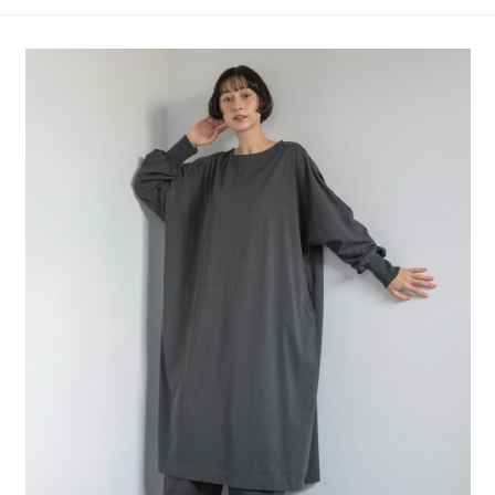
4.訂單成立30分鐘內，如未前往確認交易或遇審核未通過，訂單將自動取
１．簡單：不需註冊會員、不需綁卡、不需儲值。
全家 取貨付款
消。如遇「轉專審核」未通過狀況，表示未達大哥付你分期系統評分，恕無
２．便利：只要手機號碼，簡訊認證，即可結帳。
法說明評估內容。
每筆NT$80，滿NT$888(含以上)免運費
３．安心：先確認商品／服務後，再付款。
【繳款方式說明】
1.分期款項不併入電信帳單，「大哥付你分期」於每月結算日後寄送繳費提
付款後 全家取貨
【「AFTEE先享後付」結帳流程】
醒簡訊。
１．於結帳方式選擇「AFTEE先享後付」後，將跳轉至「AFTEE先享後付」
每筆NT$80，滿NT$888(含以上)免運費
2.透過簡訊連結打開帳單後，可選擇「超商條碼／台灣大直營門市／銀行轉
結帳頁面，進行簡訊認證並確認金額後，即可完成結帳。
帳／街口支付／iPASS MONEY」等通路繳費。
２．訂單成立數日內，您將收到繳費通知簡訊。
7-11 取貨付款
３．收到繳費通知簡訊後14天內，點擊此簡訊中的連結，可透過四大超商／
【注意事項】
每筆NT$80，滿NT$1,500(含以上)免運費
ATM／網路銀行／等多元方式進行付款，方視為交易完成。
1.本服務係由「台灣大哥大股份有限公司」（以下簡稱本公司）所提供，讓
※ 請注意：結帳手續完成當下不需立刻繳費，但若您需要取消訂單，請聯絡
用戶於交易時，得透過本服務購買商品或服務，並由商店將買賣／分期付款
付款後 7-11取貨
購買商品的店家。未經商家同意取消之訂單仍視為有效，需透過AFTEE先享
買賣價金債權讓與本公司後，依約使用本公司帳單繳交帳款。
後付繳納相關費用。
每筆NT$80，滿NT$1,500(含以上)免運費
2.基於同意付款使用「大哥付你分期」之契約關係目的，商店將以您的個人
※ 交易是否成功請以「AFTEE先享後付 」之結帳頁面顯示為準，若有關於
資料（包含姓名、電話或地址）提供予台灣大哥大進項蒐集、處理及利用，
是否繳費成功／繳費後需取消欲退款等相關疑問，請聯繫「AFTEE先享後付
宅配
由本公司與您本人進行分期帳單所需資料之確認、核對及更正。
客戶支援中心」
https://netprotections.freshdesk.com/support/home
3.完整用戶服務條款，請詳閱以下連結：
https://oppay.tw/userRule
每筆NT$80，滿NT$1,500(含以上)免運費
【注意事項】
１．透過由恩沛科技股份有限公司提供之「AFTEE先享後付」服務完成之交
易，需依本服務之必要範圍內提供個人資料，並將交易相關給付款項請求債
權轉讓予恩沛科技股份有限公司。
２．關於個人資料處理事宜，請瀏覽以下網址：
https://aftee.tw/terms/#terms3
３．未成年的使用者請事先徵得法定代理人或監護人之同意方可使用
「AFTEE先享後付」，若未經同意申辦者引起之損失，本公司不負相關責
任。