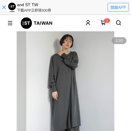
and ST TW
開啟APP
下載APP立即領300券
0
1
/
20