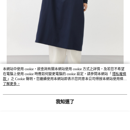
本網站中使用 cookie，欲查詢有關本網站使用 cookie 方式之詳情，及若您不希望
在電腦上使用 cookie 時應如何變更電腦的 cookie 設定，請參閱本網站「
隱私權條
款
」之 Cookie 聲明。您繼續使用本網站即表示您同意本公司得按本網站使用條款
之 Cookie 聲明使用 cookie。
了解更多 >
我知道了