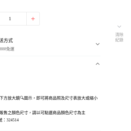
清除
紀錄
送方式
888免運
次付款
付款
點選下方放大鏡🔍圖示，即可將商品照及尺寸表放大或縮小
官網販售之顏色尺寸，請以可點選商品顏色尺寸為主
：324514