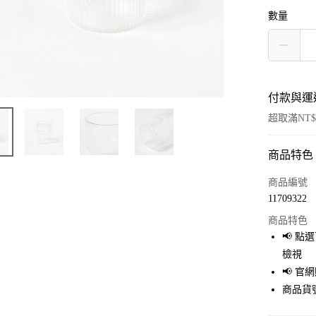
數量
付款與運
超取滿NT$
商品特色
付款方式
信用卡一
商品編號
11709322
超商取貨
商品特色
LINE Pay
📢 
檢視
Apple Pay
📢 
街口支付
商品貨號
悠遊付