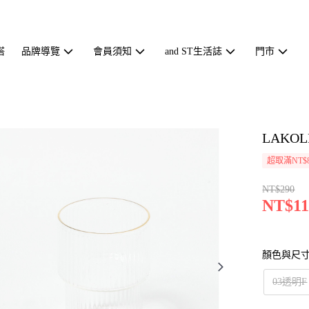
搭
品牌導覽
會員須知
and ST生活誌
門市
LAKO
超取滿NT$
NT$290
NT$11
顏色與尺
03透明F