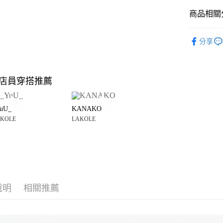
商品相關分
Google Pay
全盈+PAY
LAKOLE
分享
雜貨
廚
大哥付你
相關說明
LAKOLE
【大哥付
店員穿搭推薦
AFTEE先
1.本服務
☀️ 2026
2.付款方
相關說明
LAKOLE
流程，驗
【關於「A
uU_
KANAKO
完成交易
AFTEE
3.實際核
KOLE
LAKOLE
便利好安
運送方式
4.訂單成
１．簡單
消。如遇
２．便利
全家 取貨
無法說明
３．安心
【繳款方
每筆NT$8
1.分期款
【「AFT
醒簡訊。
付款後 全
１．於結帳
2.透過簡
付」結帳
說明
相關推薦
每筆NT$8
帳／街口支付
２．訂單
３．收到繳
7-11 取貨
【注意事
／ATM／
1.本服務
※ 請注意
每筆NT$8