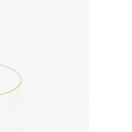
易時，得透過本服務購買商品或服務，並由商店將買賣／分期付
的店家。未經商家同意取消之訂單仍視為有效，需透過AFTEE
金債權讓與本公司後，依約使用本公司帳單繳交帳款。
繳納相關費用。
11取貨
意付款使用「大哥付你分期」之契約關係目的，商店將以您的個人
否成功請以「AFTEE先享後付 」之結帳頁面顯示為準，若有關於
0，滿NT$1,500(含以上)免運費
含姓名、電話或地址）提供予台灣大哥大進項蒐集、處理及利
功／繳費後需取消欲退款等相關疑問，請聯繫「AFTEE先享後
公司與您本人進行分期帳單所需資料之確認、核對及更正。
援中心」
https://netprotections.freshdesk.com/support/home
戶服務條款，請詳閱以下連結：
https://oppay.tw/userRule
項】
0，滿NT$1,500(含以上)免運費
恩沛科技股份有限公司提供之「AFTEE先享後付」服務完成之
依本服務之必要範圍內提供個人資料，並將交易相關給付款項請
讓予恩沛科技股份有限公司。
個人資料處理事宜，請瀏覽以下網址：
https://aftee.tw/terms/#terms3
年的使用者請事先徵得法定代理人或監護人之同意方可使用
E先享後付」，若未經同意申辦者引起之損失，本公司不負相關責
AFTEE先享後付」時，將依據個別帳號之用戶狀況，依本公司
核予不同之上限額度；若仍有額度不足之情形，本公司將視審查
用戶進行身份認證。
一人註冊多個帳號或使用他人資訊註冊。若發現惡意使用之情
科技股份有限公司將有權停止該用戶之使用額度並採取法律行