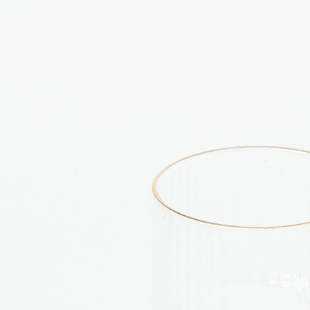
用戶於交
絡購買商品
款買賣價
先享後付
付款後 7-
2.基於同
※ 交易是
每筆NT$8
資料（包
是否繳費成
用，由本
付客戶支
宅配
3.完整用
【注意事
每筆NT$8
１．透過由
交易，需
求債權轉
２．關於
３．未成
「AFTE
任。
４．使用「
即時審查
結果請求
５．嚴禁
形，恩沛
動。