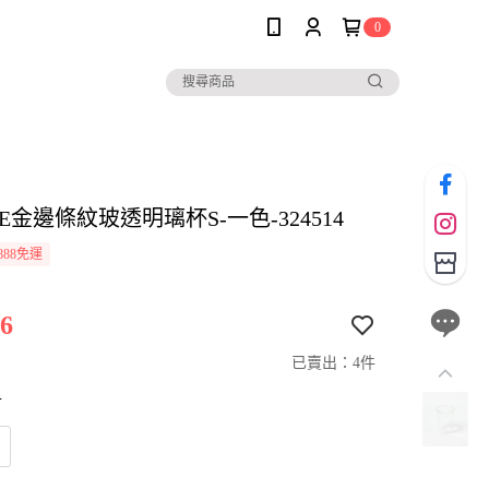
0
LE金邊條紋玻透明璃杯S-一色-324514
888免運
6
已賣出：4件
寸