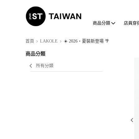
商品分類
店員穿
首頁
LAKOLE
☀️ 2026・夏裝新登場 🌴
商品分類
所有分類