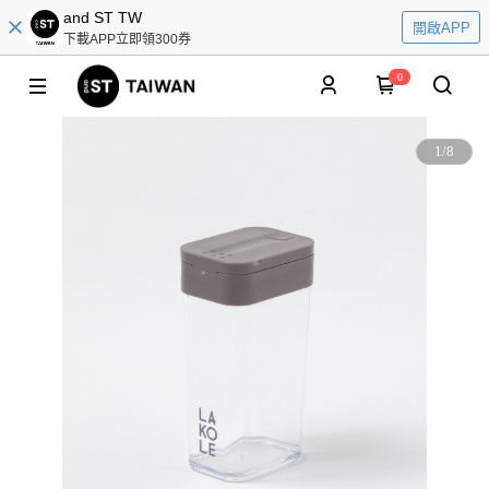
and ST TW
開啟APP
下載APP立即領300券
0
1
/
8