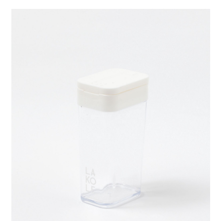
２．便利：只要手機號碼，簡訊認證，即可結帳。
法說明評估內容。
每筆NT$80，滿NT$888(含以上)免運費
３．安心：先確認商品／服務後，再付款。
【繳款方式說明】
1.分期款項不併入電信帳單，「大哥付你分期」於每月結算日後寄送繳費提
付款後 全家取貨
【「AFTEE先享後付」結帳流程】
醒簡訊。
１．於結帳方式選擇「AFTEE先享後付」後，將跳轉至「AFTEE先享後付」
每筆NT$80，滿NT$888(含以上)免運費
2.透過簡訊連結打開帳單後，可選擇「超商條碼／台灣大直營門市／銀行轉
結帳頁面，進行簡訊認證並確認金額後，即可完成結帳。
帳／街口支付／iPASS MONEY」等通路繳費。
２．訂單成立數日內，您將收到繳費通知簡訊。
7-11 取貨付款
３．收到繳費通知簡訊後14天內，點擊此簡訊中的連結，可透過四大超商／
【注意事項】
每筆NT$80，滿NT$1,500(含以上)免運費
ATM／網路銀行／等多元方式進行付款，方視為交易完成。
1.本服務係由「台灣大哥大股份有限公司」（以下簡稱本公司）所提供，讓
※ 請注意：結帳手續完成當下不需立刻繳費，但若您需要取消訂單，請聯絡
用戶於交易時，得透過本服務購買商品或服務，並由商店將買賣／分期付款
付款後 7-11取貨
購買商品的店家。未經商家同意取消之訂單仍視為有效，需透過AFTEE先享
買賣價金債權讓與本公司後，依約使用本公司帳單繳交帳款。
後付繳納相關費用。
每筆NT$80，滿NT$1,500(含以上)免運費
2.基於同意付款使用「大哥付你分期」之契約關係目的，商店將以您的個人
※ 交易是否成功請以「AFTEE先享後付 」之結帳頁面顯示為準，若有關於
資料（包含姓名、電話或地址）提供予台灣大哥大進項蒐集、處理及利用，
是否繳費成功／繳費後需取消欲退款等相關疑問，請聯繫「AFTEE先享後付
宅配
由本公司與您本人進行分期帳單所需資料之確認、核對及更正。
客戶支援中心」
https://netprotections.freshdesk.com/support/home
3.完整用戶服務條款，請詳閱以下連結：
https://oppay.tw/userRule
每筆NT$80，滿NT$1,500(含以上)免運費
【注意事項】
１．透過由恩沛科技股份有限公司提供之「AFTEE先享後付」服務完成之交
易，需依本服務之必要範圍內提供個人資料，並將交易相關給付款項請求債
權轉讓予恩沛科技股份有限公司。
２．關於個人資料處理事宜，請瀏覽以下網址：
https://aftee.tw/terms/#terms3
３．未成年的使用者請事先徵得法定代理人或監護人之同意方可使用
「AFTEE先享後付」，若未經同意申辦者引起之損失，本公司不負相關責
任。
４．使用「AFTEE先享後付」時，將依據個別帳號之用戶狀況，依本公司即