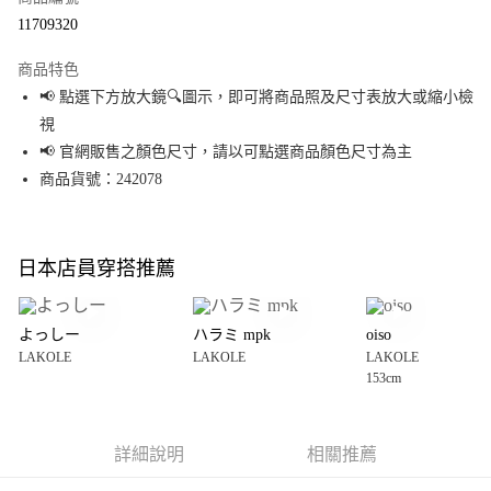
超商取貨付款
11709320
LINE Pay
商品特色
Apple Pay
📢 點選下方放大鏡🔍圖示，即可將商品照及尺寸表放大或縮小檢
視
街口支付
📢 官網販售之顏色尺寸，請以可點選商品顏色尺寸為主
悠遊付
商品貨號：242078
Google Pay
全盈+PAY
日本店員穿搭推薦
大哥付你分期
相關說明
よっしー
ハラミ mpk
oiso
【大哥付你分期使用說明】
LAKOLE
LAKOLE
LAKOLE
AFTEE先享後付
1.本服務由台灣大哥大提供，台灣大哥大用戶可立即使用無須另外申請。
153cm
2.付款方式選擇「大哥付你分期」，訂單成立後會自動跳轉到大哥付的交易
相關說明
流程，驗證手機門號後，選擇欲分期的期數、繳款截止日，確認付款後即完
【關於「AFTEE先享後付」】
成交易。
AFTEE先享後付是「在收到商品之後才付款」的支付方式。 讓您購物簡單便
運送方式
3.實際核准額度、可分期數及費用金額請依後續交易確認頁面所載為準。
利好安心！
詳細說明
相關推薦
4.訂單成立30分鐘內，如未前往確認交易或遇審核未通過，訂單將自動取
１．簡單：不需註冊會員、不需綁卡、不需儲值。
全家 取貨付款
消。如遇「轉專審核」未通過狀況，表示未達大哥付你分期系統評分，恕無