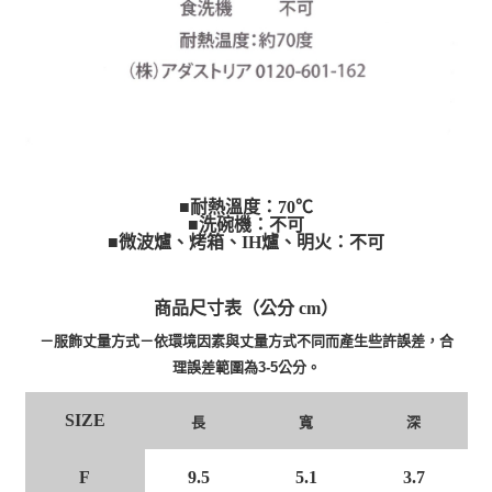
■耐熱溫度：70℃
■洗碗機：不可
■微波爐、烤箱、IH爐、明火：不可
商品尺寸表（公分 cm）
－服飾丈量方式－依環境因素與丈量方式不同而產生些許誤差，合
理誤差範圍為3-5公分。
SIZE
長
寬
深
F
9.5
5.1
3.7