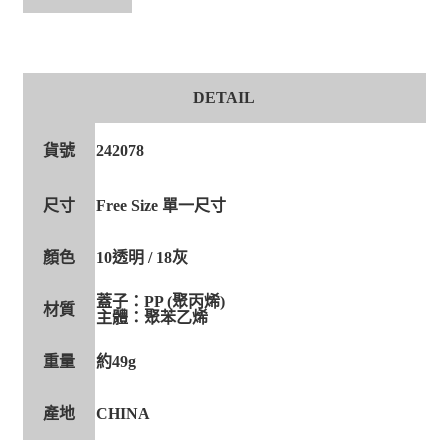
DETAIL
貨號
242078
尺寸
Free Size 單一尺寸
顏色
10透明 / 18灰
蓋子：PP (聚丙烯)
材質
主體：聚苯乙烯
重量
約49g
產地
CHINA