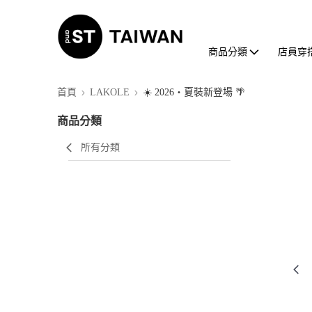
商品分類
店員穿
首頁
LAKOLE
☀️ 2026・夏裝新登場 🌴
商品分類
所有分類