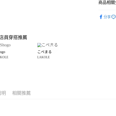
商品相關分
Google Pay
全盈+PAY
LAKOLE
分享
雜貨
居
大哥付你
相關說明
LAKOLE
【大哥付
店員穿搭推薦
AFTEE先
1.本服務
☀️ 2026
2.付款方
相關說明
流程，驗
【關於「A
ogo
こぺまる
完成交易
AFTEE
3.實際核
KOLE
LAKOLE
便利好安
運送方式
4.訂單成
１．簡單
消。如遇
２．便利
全家 取貨
無法說明
３．安心
【繳款方
每筆NT$8
1.分期款
【「AFT
醒簡訊。
付款後 全
１．於結帳
2.透過簡
付」結帳
說明
相關推薦
每筆NT$8
帳／街口支付
２．訂單
３．收到繳
7-11 取貨
【注意事
／ATM／
1.本服務
※ 請注意
每筆NT$8
用戶於交
絡購買商品