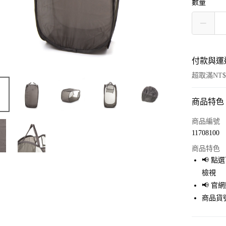
數量
付款與運
超取滿NT$
商品特色
付款方式
信用卡一
商品編號
11708100
超商取貨
商品特色
LINE Pay
📢 
檢視
Apple Pay
📢 
街口支付
商品貨號
悠遊付