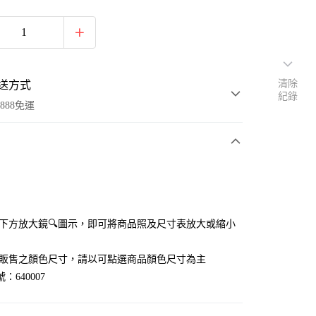
清除
送方式
紀錄
888免運
次付款
付款
點選下方放大鏡🔍圖示，即可將商品照及尺寸表放大或縮小
官網販售之顏色尺寸，請以可點選商品顏色尺寸為主
：640007