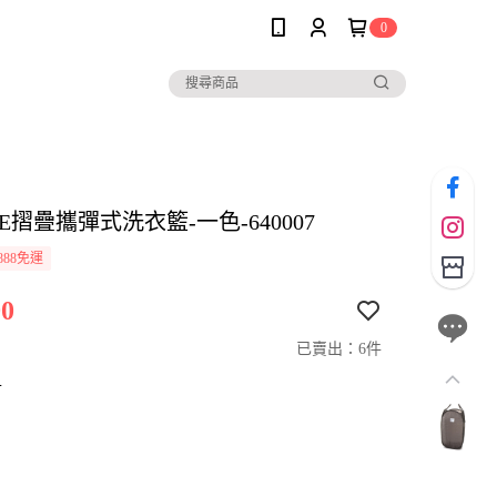
0
LE摺疊攜彈式洗衣籃-一色-640007
888免運
0
已賣出：6件
寸