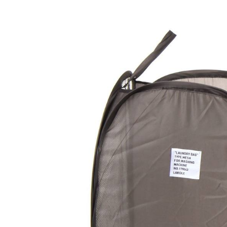
款買賣價
先享後付
付款後 7-
2.基於同
※ 交易是
每筆NT$8
資料（包
是否繳費成
用，由本
付客戶支
宅配
3.完整用
【注意事
每筆NT$8
１．透過由
交易，需
求債權轉
２．關於
３．未成
「AFTE
任。
４．使用「
即時審查
結果請求
５．嚴禁
形，恩沛
動。