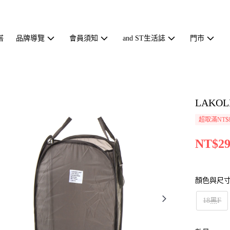
搭
品牌導覽
會員須知
and ST生活誌
門市
LAKO
超取滿NT$
NT$29
顏色與尺
18黑F