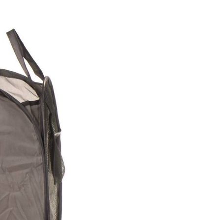
金債權讓與本公司後，依約使用本公司帳單繳交帳款。
繳納相關費用。
11取貨
意付款使用「大哥付你分期」之契約關係目的，商店將以您的個人
否成功請以「AFTEE先享後付 」之結帳頁面顯示為準，若有關於
0，滿NT$1,500(含以上)免運費
含姓名、電話或地址）提供予台灣大哥大進項蒐集、處理及利
功／繳費後需取消欲退款等相關疑問，請聯繫「AFTEE先享後
公司與您本人進行分期帳單所需資料之確認、核對及更正。
援中心」
https://netprotections.freshdesk.com/support/home
戶服務條款，請詳閱以下連結：
https://oppay.tw/userRule
項】
0，滿NT$1,500(含以上)免運費
恩沛科技股份有限公司提供之「AFTEE先享後付」服務完成之
依本服務之必要範圍內提供個人資料，並將交易相關給付款項請
讓予恩沛科技股份有限公司。
個人資料處理事宜，請瀏覽以下網址：
https://aftee.tw/terms/#terms3
年的使用者請事先徵得法定代理人或監護人之同意方可使用
E先享後付」，若未經同意申辦者引起之損失，本公司不負相關責
AFTEE先享後付」時，將依據個別帳號之用戶狀況，依本公司
核予不同之上限額度；若仍有額度不足之情形，本公司將視審查
用戶進行身份認證。
一人註冊多個帳號或使用他人資訊註冊。若發現惡意使用之情
科技股份有限公司將有權停止該用戶之使用額度並採取法律行