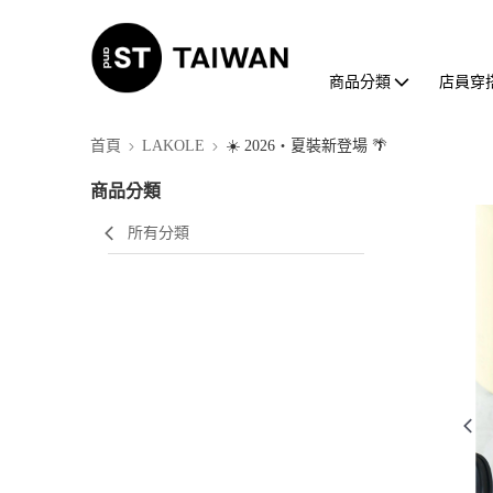
商品分類
店員穿
首頁
LAKOLE
☀️ 2026・夏裝新登場 🌴
商品分類
所有分類