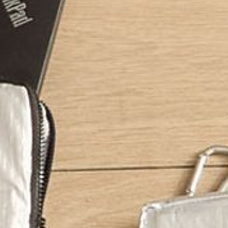
※ 請注意
每筆NT$8
用戶於交
絡購買商品
款買賣價
先享後付
付款後 7-
2.基於同
※ 交易是
每筆NT$8
資料（包
是否繳費成
用，由本
付客戶支
宅配
3.完整用
【注意事
每筆NT$8
１．透過由
交易，需
求債權轉
２．關於
３．未成
「AFTE
任。
４．使用「
即時審查
結果請求
５．嚴禁
形，恩沛
動。