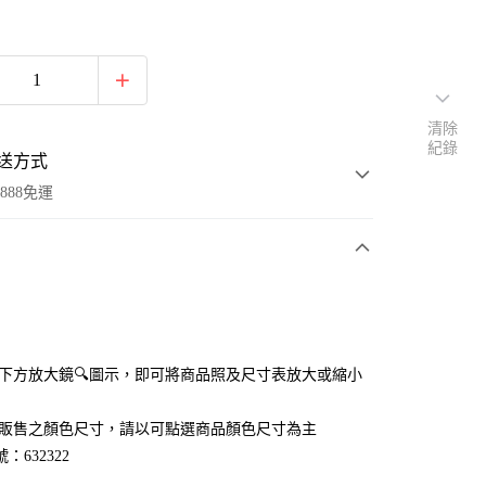
清除
紀錄
送方式
888免運
次付款
付款
點選下方放大鏡🔍圖示，即可將商品照及尺寸表放大或縮小
官網販售之顏色尺寸，請以可點選商品顏色尺寸為主
：632322