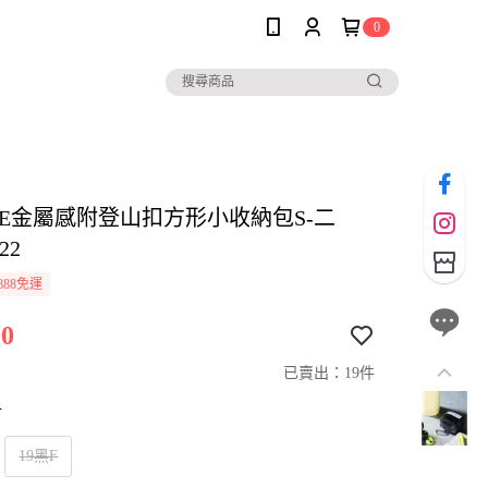
0
OLE金屬感附登山扣方形小收納包S-二
22
888免運
0
已賣出：19件
寸
19黑F