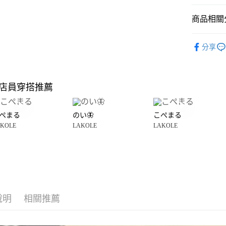
悠遊付
商品相關分
Google Pay
全盈+PAY
LAKOLE
分享
雜貨
居
大哥付你
相關說明
LAKOLE
【大哥付
店員穿搭推薦
AFTEE先
1.本服務
☀️ 2026
2.付款方
相關說明
流程，驗
【關於「A
ぺまる
のい🦋
こぺまる
完成交易
AFTEE
3.實際核
KOLE
LAKOLE
LAKOLE
便利好安
運送方式
4.訂單成
１．簡單
消。如遇
２．便利
全家 取貨
無法說明
３．安心
【繳款方
每筆NT$8
1.分期款
【「AFT
醒簡訊。
付款後 全
１．於結帳
2.透過簡
付」結帳
每筆NT$8
帳／街口支付
說明
相關推薦
２．訂單
３．收到繳
7-11 取貨
【注意事
／ATM／
1.本服務