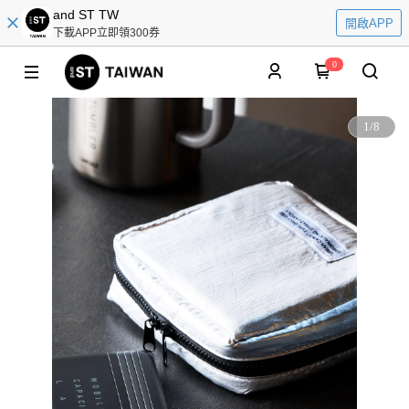
and ST TW
開啟APP
下載APP立即領300券
0
1
/
8