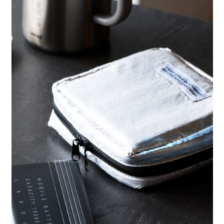
每筆NT$80，滿NT$888(含以上)免運費
３．安心：先確認商品／服務後，再付款。
【繳款方式說明】
1.分期款項不併入電信帳單，「大哥付你分期」於每月結算日後寄送繳費提
付款後 全家取貨
【「AFTEE先享後付」結帳流程】
醒簡訊。
１．於結帳方式選擇「AFTEE先享後付」後，將跳轉至「AFTEE先享後付」
每筆NT$80，滿NT$888(含以上)免運費
2.透過簡訊連結打開帳單後，可選擇「超商條碼／台灣大直營門市／銀行轉
結帳頁面，進行簡訊認證並確認金額後，即可完成結帳。
帳／街口支付／iPASS MONEY」等通路繳費。
２．訂單成立數日內，您將收到繳費通知簡訊。
7-11 取貨付款
３．收到繳費通知簡訊後14天內，點擊此簡訊中的連結，可透過四大超商／
【注意事項】
每筆NT$80，滿NT$1,500(含以上)免運費
ATM／網路銀行／等多元方式進行付款，方視為交易完成。
1.本服務係由「台灣大哥大股份有限公司」（以下簡稱本公司）所提供，讓
※ 請注意：結帳手續完成當下不需立刻繳費，但若您需要取消訂單，請聯絡
用戶於交易時，得透過本服務購買商品或服務，並由商店將買賣／分期付款
付款後 7-11取貨
購買商品的店家。未經商家同意取消之訂單仍視為有效，需透過AFTEE先享
買賣價金債權讓與本公司後，依約使用本公司帳單繳交帳款。
後付繳納相關費用。
每筆NT$80，滿NT$1,500(含以上)免運費
2.基於同意付款使用「大哥付你分期」之契約關係目的，商店將以您的個人
※ 交易是否成功請以「AFTEE先享後付 」之結帳頁面顯示為準，若有關於
資料（包含姓名、電話或地址）提供予台灣大哥大進項蒐集、處理及利用，
是否繳費成功／繳費後需取消欲退款等相關疑問，請聯繫「AFTEE先享後付
宅配
由本公司與您本人進行分期帳單所需資料之確認、核對及更正。
客戶支援中心」
https://netprotections.freshdesk.com/support/home
3.完整用戶服務條款，請詳閱以下連結：
https://oppay.tw/userRule
每筆NT$80，滿NT$1,500(含以上)免運費
【注意事項】
１．透過由恩沛科技股份有限公司提供之「AFTEE先享後付」服務完成之交
易，需依本服務之必要範圍內提供個人資料，並將交易相關給付款項請求債
權轉讓予恩沛科技股份有限公司。
２．關於個人資料處理事宜，請瀏覽以下網址：
https://aftee.tw/terms/#terms3
３．未成年的使用者請事先徵得法定代理人或監護人之同意方可使用
「AFTEE先享後付」，若未經同意申辦者引起之損失，本公司不負相關責
任。
４．使用「AFTEE先享後付」時，將依據個別帳號之用戶狀況，依本公司即
時審查核予不同之上限額度；若仍有額度不足之情形，本公司將視審查結果