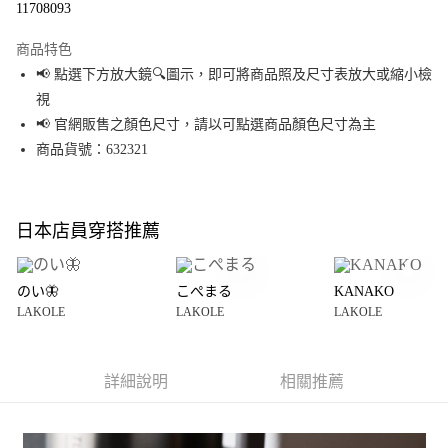
11708093
LINE Pay
商品特色
Apple Pay
📢 點選下方放大鏡🔍圖示，即可將商品照及尺寸表放大或縮小檢
視
街口支付
📢 官網販售之顏色尺寸，請以可點選商品顏色尺寸為主
悠遊付
商品貨號：632321
Google Pay
全盈+PAY
日本店員穿搭推薦
大哥付你分期
相關說明
のい🦋
こぺまる
KANAKO
【大哥付你分期使用說明】
LAKOLE
LAKOLE
LAKOLE
AFTEE先享後付
1.本服務由台灣大哥大提供，台灣大哥大用戶可立即使用無須另外申請。
2.付款方式選擇「大哥付你分期」，訂單成立後會自動跳轉到大哥付的交易
相關說明
流程，驗證手機門號後，選擇欲分期的期數、繳款截止日，確認付款後即完
【關於「AFTEE先享後付」】
成交易。
詳細說明
相關推薦
AFTEE先享後付是「在收到商品之後才付款」的支付方式。 讓您購物簡單便
運送方式
3.實際核准額度、可分期數及費用金額請依後續交易確認頁面所載為準。
利好安心！
4.訂單成立30分鐘內，如未前往確認交易或遇審核未通過，訂單將自動取
１．簡單：不需註冊會員、不需綁卡、不需儲值。
全家 取貨付款
消。如遇「轉專審核」未通過狀況，表示未達大哥付你分期系統評分，恕無
２．便利：只要手機號碼，簡訊認證，即可結帳。
法說明評估內容。