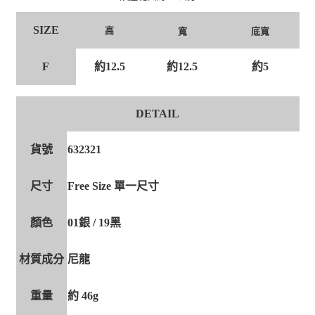
SIZE
高
寬
底寬
F
約12.5
約12.5
約5
DETAIL
貨號
632321
尺寸
Free Size 單一尺寸
顏色
01銀 / 19黑
材質成分
尼龍
重量
約 46g