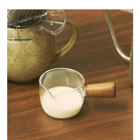
全家 取貨付款
消。如遇「轉專審核」未通過狀況，表示未達大哥付你分期系統評分，恕無
２．便利：只要手機號碼，簡訊認證，即可結帳。
法說明評估內容。
每筆NT$80，滿NT$888(含以上)免運費
３．安心：先確認商品／服務後，再付款。
【繳款方式說明】
1.分期款項不併入電信帳單，「大哥付你分期」於每月結算日後寄送繳費提
付款後 全家取貨
【「AFTEE先享後付」結帳流程】
醒簡訊。
１．於結帳方式選擇「AFTEE先享後付」後，將跳轉至「AFTEE先享後付」
每筆NT$80，滿NT$888(含以上)免運費
2.透過簡訊連結打開帳單後，可選擇「超商條碼／台灣大直營門市／銀行轉
結帳頁面，進行簡訊認證並確認金額後，即可完成結帳。
帳／街口支付／iPASS MONEY」等通路繳費。
２．訂單成立數日內，您將收到繳費通知簡訊。
7-11 取貨付款
３．收到繳費通知簡訊後14天內，點擊此簡訊中的連結，可透過四大超商／
【注意事項】
每筆NT$80，滿NT$1,500(含以上)免運費
ATM／網路銀行／等多元方式進行付款，方視為交易完成。
1.本服務係由「台灣大哥大股份有限公司」（以下簡稱本公司）所提供，讓
※ 請注意：結帳手續完成當下不需立刻繳費，但若您需要取消訂單，請聯絡
用戶於交易時，得透過本服務購買商品或服務，並由商店將買賣／分期付款
付款後 7-11取貨
購買商品的店家。未經商家同意取消之訂單仍視為有效，需透過AFTEE先享
買賣價金債權讓與本公司後，依約使用本公司帳單繳交帳款。
後付繳納相關費用。
每筆NT$80，滿NT$1,500(含以上)免運費
2.基於同意付款使用「大哥付你分期」之契約關係目的，商店將以您的個人
※ 交易是否成功請以「AFTEE先享後付 」之結帳頁面顯示為準，若有關於
資料（包含姓名、電話或地址）提供予台灣大哥大進項蒐集、處理及利用，
是否繳費成功／繳費後需取消欲退款等相關疑問，請聯繫「AFTEE先享後付
宅配
由本公司與您本人進行分期帳單所需資料之確認、核對及更正。
客戶支援中心」
https://netprotections.freshdesk.com/support/home
3.完整用戶服務條款，請詳閱以下連結：
https://oppay.tw/userRule
每筆NT$80，滿NT$1,500(含以上)免運費
【注意事項】
１．透過由恩沛科技股份有限公司提供之「AFTEE先享後付」服務完成之交
易，需依本服務之必要範圍內提供個人資料，並將交易相關給付款項請求債
權轉讓予恩沛科技股份有限公司。
２．關於個人資料處理事宜，請瀏覽以下網址：
https://aftee.tw/terms/#terms3
３．未成年的使用者請事先徵得法定代理人或監護人之同意方可使用
「AFTEE先享後付」，若未經同意申辦者引起之損失，本公司不負相關責
任。
４．使用「AFTEE先享後付」時，將依據個別帳號之用戶狀況，依本公司即