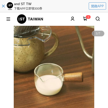
and ST TW
開啟APP
下載APP立即領300券
0
1
/
7