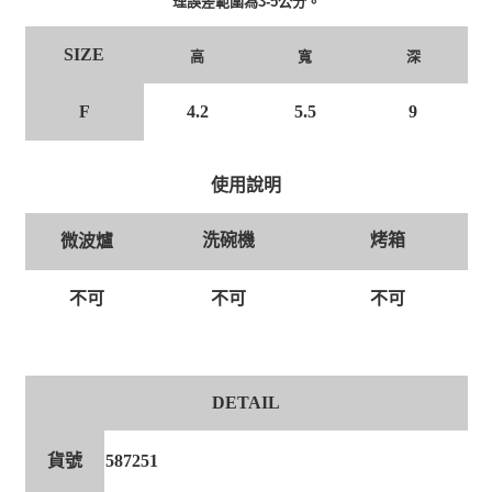
理誤差範圍為3-5公分。
SIZE
高
寬
深
F
4.2
5.5
9
使用說明
洗碗機
烤箱
微波爐
不可
不可
不可
DETAIL
貨號
587251