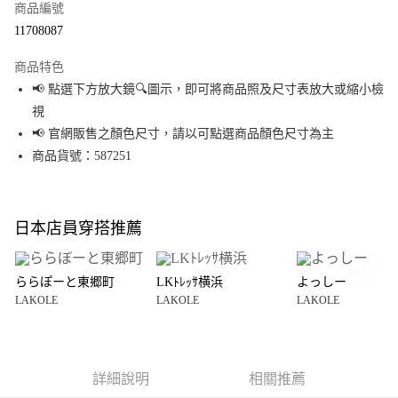
商品編號
超商取貨付款
11708087
LINE Pay
商品特色
Apple Pay
📢 點選下方放大鏡🔍圖示，即可將商品照及尺寸表放大或縮小檢
視
街口支付
📢 官網販售之顏色尺寸，請以可點選商品顏色尺寸為主
悠遊付
商品貨號：587251
Google Pay
全盈+PAY
日本店員穿搭推薦
大哥付你分期
相關說明
ららぽーと東郷町
LKﾄﾚｯｻ横浜
よっしー
【大哥付你分期使用說明】
LAKOLE
LAKOLE
LAKOLE
AFTEE先享後付
1.本服務由台灣大哥大提供，台灣大哥大用戶可立即使用無須另外申請。
2.付款方式選擇「大哥付你分期」，訂單成立後會自動跳轉到大哥付的交易
相關說明
流程，驗證手機門號後，選擇欲分期的期數、繳款截止日，確認付款後即完
【關於「AFTEE先享後付」】
成交易。
AFTEE先享後付是「在收到商品之後才付款」的支付方式。 讓您購物簡單便
運送方式
3.實際核准額度、可分期數及費用金額請依後續交易確認頁面所載為準。
利好安心！
詳細說明
相關推薦
4.訂單成立30分鐘內，如未前往確認交易或遇審核未通過，訂單將自動取
１．簡單：不需註冊會員、不需綁卡、不需儲值。