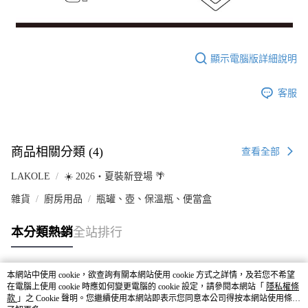
顯示電腦版詳細說明
客服
商品相關分類 (4)
查看全部
LAKOLE
☀️ 2026・夏裝新登場 🌴
雜貨
廚房用品
瓶罐、壺、保溫瓶、便當盒
本分類熱銷
全站排行
本網站中使用 cookie，欲查詢有關本網站使用 cookie 方式之詳情，及若您不希望
熱門標籤
在電腦上使用 cookie 時應如何變更電腦的 cookie 設定，請參閱本網站「
隱私權條
款
」之 Cookie 聲明。您繼續使用本網站即表示您同意本公司得按本網站使用條款