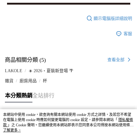
顯示電腦版詳細說明
客服
商品相關分類 (5)
查看全部
LAKOLE
☀️ 2026・夏裝新登場 🌴
雜貨
廚房用品
杯
本分類熱銷
全站排行
本網站中使用 cookie，欲查詢有關本網站使用 cookie 方式之詳情，及若您不希望
熱門標籤
在電腦上使用 cookie 時應如何變更電腦的 cookie 設定，請參閱本網站「
隱私權條
款
」之 Cookie 聲明。您繼續使用本網站即表示您同意本公司得按本網站使用條款
之 Cookie 聲明使用 cookie。
了解更多 >