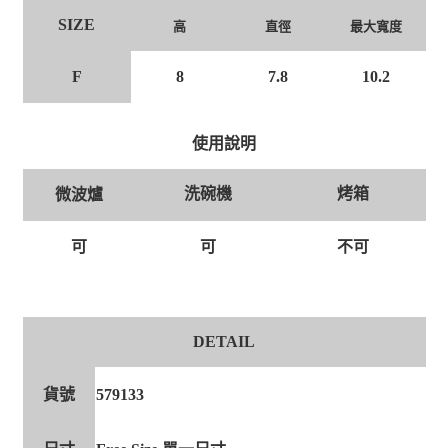
SIZE
高
直徑
最大寬度
F
8
7.8
10.2
使用說明
洗碗機
烤箱
微波爐
可
可
不可
DETAIL
貨號
579133