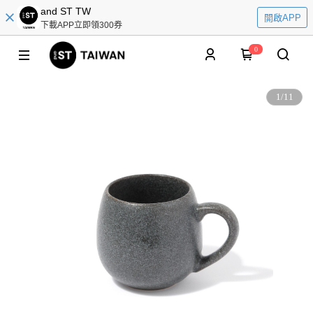
and ST TW
開啟APP
下載APP立即領300券
0
1
/
11