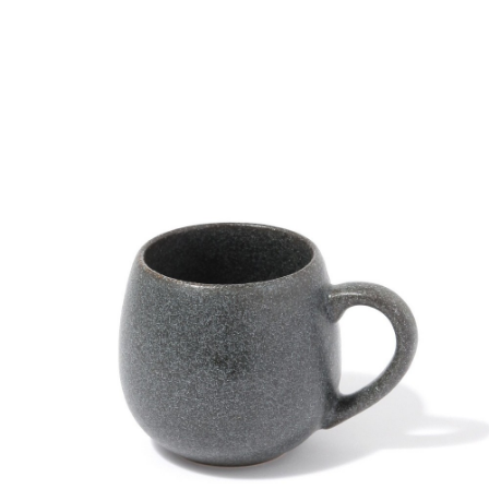
全家 取貨付款
消。如遇「轉專審核」未通過狀況，表示未達大哥付你分期系統評分，恕無
２．便利：只要手機號碼，簡訊認證，即可結帳。
法說明評估內容。
每筆NT$80，滿NT$1,500(含以上)免運費
３．安心：先確認商品／服務後，再付款。
【繳款方式說明】
1.分期款項不併入電信帳單，「大哥付你分期」於每月結算日後寄送繳費提
付款後 全家取貨
【「AFTEE先享後付」結帳流程】
醒簡訊。
１．於結帳方式選擇「AFTEE先享後付」後，將跳轉至「AFTEE先享後付」
每筆NT$80，滿NT$1,500(含以上)免運費
2.透過簡訊連結打開帳單後，可選擇「超商條碼／台灣大直營門市／銀行轉
結帳頁面，進行簡訊認證並確認金額後，即可完成結帳。
帳／街口支付／iPASS MONEY」等通路繳費。
２．訂單成立數日內，您將收到繳費通知簡訊。
7-11 取貨付款
３．收到繳費通知簡訊後14天內，點擊此簡訊中的連結，可透過四大超商／
【注意事項】
每筆NT$80，滿NT$1,500(含以上)免運費
ATM／網路銀行／等多元方式進行付款，方視為交易完成。
1.本服務係由「台灣大哥大股份有限公司」（以下簡稱本公司）所提供，讓
※ 請注意：結帳手續完成當下不需立刻繳費，但若您需要取消訂單，請聯絡
用戶於交易時，得透過本服務購買商品或服務，並由商店將買賣／分期付款
付款後 7-11取貨
購買商品的店家。未經商家同意取消之訂單仍視為有效，需透過AFTEE先享
買賣價金債權讓與本公司後，依約使用本公司帳單繳交帳款。
後付繳納相關費用。
每筆NT$80，滿NT$1,500(含以上)免運費
2.基於同意付款使用「大哥付你分期」之契約關係目的，商店將以您的個人
※ 交易是否成功請以「AFTEE先享後付 」之結帳頁面顯示為準，若有關於
資料（包含姓名、電話或地址）提供予台灣大哥大進項蒐集、處理及利用，
是否繳費成功／繳費後需取消欲退款等相關疑問，請聯繫「AFTEE先享後付
宅配
由本公司與您本人進行分期帳單所需資料之確認、核對及更正。
客戶支援中心」
https://netprotections.freshdesk.com/support/home
3.完整用戶服務條款，請詳閱以下連結：
https://oppay.tw/userRule
每筆NT$80，滿NT$1,500(含以上)免運費
【注意事項】
１．透過由恩沛科技股份有限公司提供之「AFTEE先享後付」服務完成之交
易，需依本服務之必要範圍內提供個人資料，並將交易相關給付款項請求債
權轉讓予恩沛科技股份有限公司。
２．關於個人資料處理事宜，請瀏覽以下網址：
https://aftee.tw/terms/#terms3
３．未成年的使用者請事先徵得法定代理人或監護人之同意方可使用
「AFTEE先享後付」，若未經同意申辦者引起之損失，本公司不負相關責
任。
４．使用「AFTEE先享後付」時，將依據個別帳號之用戶狀況，依本公司即