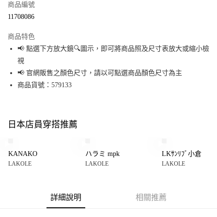
商品編號
超商取貨付款
11708086
LINE Pay
商品特色
Apple Pay
📢 點選下方放大鏡🔍圖示，即可將商品照及尺寸表放大或縮小檢
視
街口支付
📢 官網販售之顏色尺寸，請以可點選商品顏色尺寸為主
悠遊付
商品貨號：579133
Google Pay
全盈+PAY
日本店員穿搭推薦
大哥付你分期
相關說明
KANAKO
ハラミ mpk
LKｻﾝﾘﾌﾞ小倉
【大哥付你分期使用說明】
LAKOLE
LAKOLE
LAKOLE
AFTEE先享後付
1.本服務由台灣大哥大提供，台灣大哥大用戶可立即使用無須另外申請。
2.付款方式選擇「大哥付你分期」，訂單成立後會自動跳轉到大哥付的交易
相關說明
流程，驗證手機門號後，選擇欲分期的期數、繳款截止日，確認付款後即完
【關於「AFTEE先享後付」】
成交易。
詳細說明
相關推薦
AFTEE先享後付是「在收到商品之後才付款」的支付方式。 讓您購物簡單便
運送方式
3.實際核准額度、可分期數及費用金額請依後續交易確認頁面所載為準。
利好安心！
4.訂單成立30分鐘內，如未前往確認交易或遇審核未通過，訂單將自動取
１．簡單：不需註冊會員、不需綁卡、不需儲值。