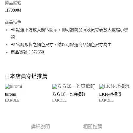
商品編號
超商取貨付款
11708084
LINE Pay
商品特色
Apple Pay
📢 點選下方放大鏡🔍圖示，即可將商品照及尺寸表放大或縮小檢
視
街口支付
📢 官網販售之顏色尺寸，請以可點選商品顏色尺寸為主
悠遊付
商品貨號：572650
Google Pay
全盈+PAY
日本店員穿搭推薦
大哥付你分期
相關說明
hiromi
ららぽーと東郷町
LKﾄﾚｯｻ横浜
【大哥付你分期使用說明】
LAKOLE
LAKOLE
LAKOLE
AFTEE先享後付
1.本服務由台灣大哥大提供，台灣大哥大用戶可立即使用無須另外申請。
2.付款方式選擇「大哥付你分期」，訂單成立後會自動跳轉到大哥付的交易
相關說明
流程，驗證手機門號後，選擇欲分期的期數、繳款截止日，確認付款後即完
【關於「AFTEE先享後付」】
成交易。
AFTEE先享後付是「在收到商品之後才付款」的支付方式。 讓您購物簡單便
運送方式
3.實際核准額度、可分期數及費用金額請依後續交易確認頁面所載為準。
利好安心！
詳細說明
相關推薦
4.訂單成立30分鐘內，如未前往確認交易或遇審核未通過，訂單將自動取
１．簡單：不需註冊會員、不需綁卡、不需儲值。