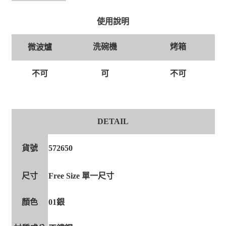
使用說明
洗碗機
烤箱
微波爐
不可
可
不可
DETAIL
貨號
572650
尺寸
Free Size 單一尺寸
顏色
01銀