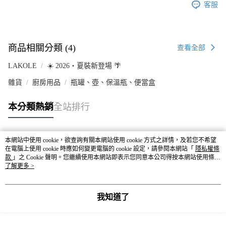
客服
商品相關分類 (4)
查看全部
LAKOLE
☀️ 2026・夏裝新登場 🌴
雜貨
廚房用品
瓶罐、壺、保溫瓶、便當盒
本分類熱銷
全站排行
本網站中使用 cookie，欲查詢有關本網站使用 cookie 方式之詳情，及若您不希望
熱門標籤
在電腦上使用 cookie 時應如何變更電腦的 cookie 設定，請參閱本網站「
隱私權條
款
」之 Cookie 聲明。您繼續使用本網站即表示您同意本公司得按本網站使用條款
之 Cookie 聲明使用 cookie。
了解更多 >
我知道了