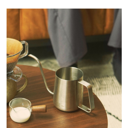
全家 取貨付款
消。如遇「轉專審核」未通過狀況，表示未達大哥付你分期系統評分，恕無
２．便利：只要手機號碼，簡訊認證，即可結帳。
法說明評估內容。
每筆NT$80，滿NT$888(含以上)免運費
３．安心：先確認商品／服務後，再付款。
【繳款方式說明】
1.分期款項不併入電信帳單，「大哥付你分期」於每月結算日後寄送繳費提
付款後 全家取貨
【「AFTEE先享後付」結帳流程】
醒簡訊。
１．於結帳方式選擇「AFTEE先享後付」後，將跳轉至「AFTEE先享後付」
每筆NT$80，滿NT$888(含以上)免運費
2.透過簡訊連結打開帳單後，可選擇「超商條碼／台灣大直營門市／銀行轉
結帳頁面，進行簡訊認證並確認金額後，即可完成結帳。
帳／街口支付／iPASS MONEY」等通路繳費。
２．訂單成立數日內，您將收到繳費通知簡訊。
7-11 取貨付款
３．收到繳費通知簡訊後14天內，點擊此簡訊中的連結，可透過四大超商／
【注意事項】
每筆NT$80，滿NT$1,500(含以上)免運費
ATM／網路銀行／等多元方式進行付款，方視為交易完成。
1.本服務係由「台灣大哥大股份有限公司」（以下簡稱本公司）所提供，讓
※ 請注意：結帳手續完成當下不需立刻繳費，但若您需要取消訂單，請聯絡
用戶於交易時，得透過本服務購買商品或服務，並由商店將買賣／分期付款
付款後 7-11取貨
購買商品的店家。未經商家同意取消之訂單仍視為有效，需透過AFTEE先享
買賣價金債權讓與本公司後，依約使用本公司帳單繳交帳款。
後付繳納相關費用。
每筆NT$80，滿NT$1,500(含以上)免運費
2.基於同意付款使用「大哥付你分期」之契約關係目的，商店將以您的個人
※ 交易是否成功請以「AFTEE先享後付 」之結帳頁面顯示為準，若有關於
資料（包含姓名、電話或地址）提供予台灣大哥大進項蒐集、處理及利用，
是否繳費成功／繳費後需取消欲退款等相關疑問，請聯繫「AFTEE先享後付
宅配
由本公司與您本人進行分期帳單所需資料之確認、核對及更正。
客戶支援中心」
https://netprotections.freshdesk.com/support/home
3.完整用戶服務條款，請詳閱以下連結：
https://oppay.tw/userRule
每筆NT$80，滿NT$1,500(含以上)免運費
【注意事項】
１．透過由恩沛科技股份有限公司提供之「AFTEE先享後付」服務完成之交
易，需依本服務之必要範圍內提供個人資料，並將交易相關給付款項請求債
權轉讓予恩沛科技股份有限公司。
２．關於個人資料處理事宜，請瀏覽以下網址：
https://aftee.tw/terms/#terms3
３．未成年的使用者請事先徵得法定代理人或監護人之同意方可使用
「AFTEE先享後付」，若未經同意申辦者引起之損失，本公司不負相關責
任。
４．使用「AFTEE先享後付」時，將依據個別帳號之用戶狀況，依本公司即