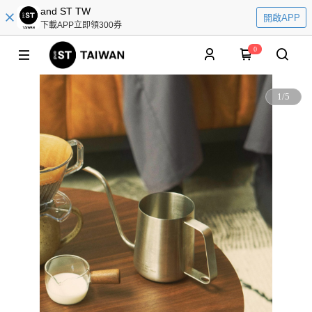
and ST TW
開啟APP
下載APP立即領300券
0
1
/
5