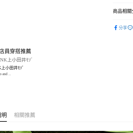
悠遊付
商品相關分
Google Pay
全盈+PAY
☀️ 2026
分享
雜貨
文
大哥付你
相關說明
niko and ...
【大哥付
店員穿搭推薦
AFTEE先
1.本服務
niko and ...
2.付款方
相關說明
流程，驗
【關於「A
K上小田井ﾓｿﾞ
完成交易
AFTEE
3.實際核
o and ...
便利好安
運送方式
4.訂單成
１．簡單
消。如遇
２．便利
全家 取貨
無法說明
３．安心
【繳款方
每筆NT$8
1.分期款
【「AFT
醒簡訊。
付款後 全
１．於結帳
2.透過簡
付」結帳
說明
相關推薦
每筆NT$8
帳／街口支付
２．訂單
３．收到繳
7-11 取貨
【注意事
／ATM／
1.本服務