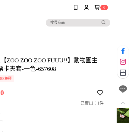
0
and【ZOO ZOO ZOO FUUU!!】動物園主
卡夾套-一色-657608
888免運
0
已賣出：1件
寸