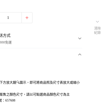
清除
紀錄
送方式
888免運
次付款
付款
點選下方放大鏡🔍圖示，即可將商品照及尺寸表放大或縮小
官網販售之顏色尺寸，請以可點選商品顏色尺寸為主
：657608