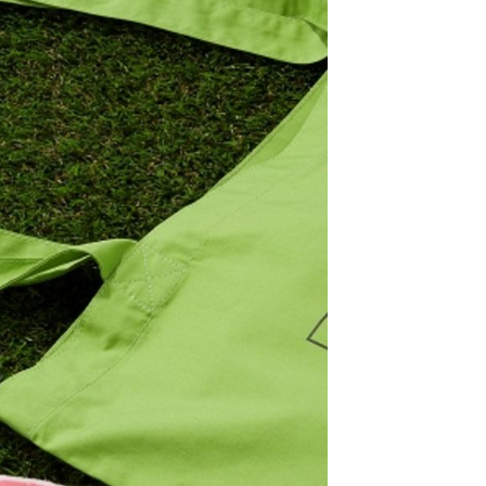
：結帳手續完成當下不需立刻繳費，但若您需要取消訂單，請聯
0，滿NT$1,500(含以上)免運費
易時，得透過本服務購買商品或服務，並由商店將買賣／分期付
的店家。未經商家同意取消之訂單仍視為有效，需透過AFTEE
金債權讓與本公司後，依約使用本公司帳單繳交帳款。
繳納相關費用。
11取貨
意付款使用「大哥付你分期」之契約關係目的，商店將以您的個人
否成功請以「AFTEE先享後付 」之結帳頁面顯示為準，若有關於
0，滿NT$1,500(含以上)免運費
含姓名、電話或地址）提供予台灣大哥大進項蒐集、處理及利
功／繳費後需取消欲退款等相關疑問，請聯繫「AFTEE先享後
公司與您本人進行分期帳單所需資料之確認、核對及更正。
援中心」
https://netprotections.freshdesk.com/support/home
戶服務條款，請詳閱以下連結：
https://oppay.tw/userRule
項】
0，滿NT$1,500(含以上)免運費
恩沛科技股份有限公司提供之「AFTEE先享後付」服務完成之
依本服務之必要範圍內提供個人資料，並將交易相關給付款項請
讓予恩沛科技股份有限公司。
個人資料處理事宜，請瀏覽以下網址：
https://aftee.tw/terms/#terms3
年的使用者請事先徵得法定代理人或監護人之同意方可使用
E先享後付」，若未經同意申辦者引起之損失，本公司不負相關責
AFTEE先享後付」時，將依據個別帳號之用戶狀況，依本公司
核予不同之上限額度；若仍有額度不足之情形，本公司將視審查
用戶進行身份認證。
一人註冊多個帳號或使用他人資訊註冊。若發現惡意使用之情
科技股份有限公司將有權停止該用戶之使用額度並採取法律行