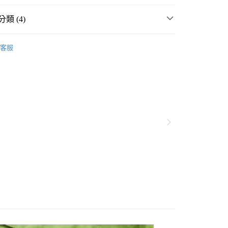
類 (4)
・夏裝新登場 🌴
niko and ...
客服
具用品
鑰匙圈、鑰匙包、吊飾
分期
雜貨
文具用品
鑰匙圈、鑰匙包、吊飾
你分期使用說明】
享後付
由台灣大哥大提供，台灣大哥大用戶可立即使用無須另外申請。
☀️ 2026・夏裝新登場 🌴
式選擇「大哥付你分期」，訂單成立後會自動跳轉到大哥付的交易
證手機門號後，選擇欲分期的期數、繳款截止日，確認付款後即
FTEE先享後付」】
。
先享後付是「在收到商品之後才付款」的支付方式。 讓您購物簡單
准額度、可分期數及費用金額請依後續交易確認頁面所載為準。
心！
立30分鐘內，如未前往確認交易或遇審核未通過，訂單將自動取
：不需註冊會員、不需綁卡、不需儲值。
「轉專審核」未通過狀況，表示未達大哥付你分期系統評分，恕
：只要手機號碼，簡訊認證，即可結帳。
付款
評估內容。
：先確認商品／服務後，再付款。
式說明】
0，滿NT$888(含以上)免運費
項不併入電信帳單，「大哥付你分期」於每月結算日後寄送繳費提
EE先享後付」結帳流程】
家取貨
方式選擇「AFTEE先享後付」後，將跳轉至「AFTEE先享後
訊連結打開帳單後，可選擇「超商條碼／台灣大直營門市／銀行轉
頁面，進行簡訊認證並確認金額後，即可完成結帳。
0，滿NT$888(含以上)免運費
／iPASS MONEY」等通路繳費。
成立數日內，您將收到繳費通知簡訊。
費通知簡訊後14天內，點擊此簡訊中的連結，可透過四大超商
付款
項】
網路銀行／等多元方式進行付款，方視為交易完成。
係由「台灣大哥大股份有限公司」（以下簡稱本公司）所提供，讓