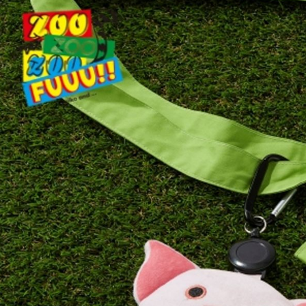
※ 請注意
每筆NT$8
用戶於交
絡購買商品
款買賣價
先享後付
付款後 7-
2.基於同
※ 交易是
每筆NT$8
資料（包
是否繳費成
用，由本
付客戶支
宅配
3.完整用
【注意事
每筆NT$8
１．透過由
交易，需
求債權轉
２．關於
３．未成
「AFTE
任。
４．使用「
即時審查
結果請求
５．嚴禁
形，恩沛
動。