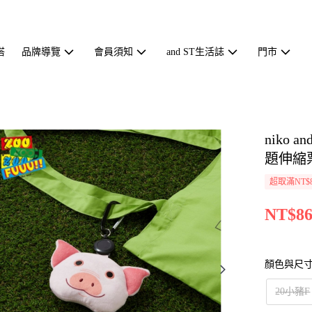
搭
品牌導覽
會員須知
and ST生活誌
門市
niko 
題伸縮票
超取滿NT$
NT$86
顏色與尺
20小豬F