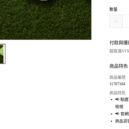
數量
付款與運
超取滿NT$
商品特色
付款方式
信用卡一
商品編號
11707184
超商取貨
商品特色
LINE Pay
📢 
檢視
Apple Pay
📢 
街口支付
商品貨號