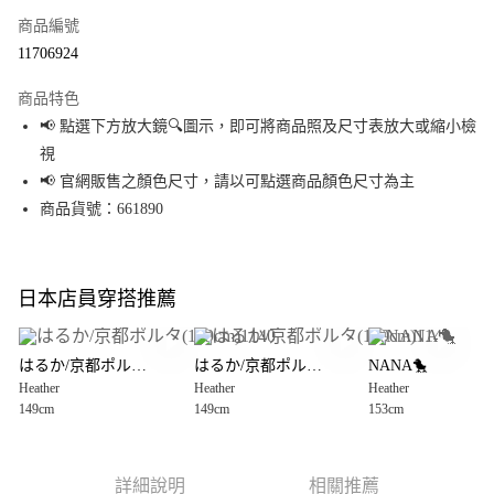
商品編號
超商取貨付款
11706924
LINE Pay
商品特色
Apple Pay
📢 點選下方放大鏡🔍圖示，即可將商品照及尺寸表放大或縮小檢
視
街口支付
📢 官網販售之顏色尺寸，請以可點選商品顏色尺寸為主
悠遊付
商品貨號：661890
Google Pay
全盈+PAY
日本店員穿搭推薦
大哥付你分期
相關說明
はるか/京都ポルタ(149cm)1140
はるか/京都ポルタ(149cm)1140
NANA🐤
【大哥付你分期使用說明】
Heather
Heather
Heather
AFTEE先享後付
1.本服務由台灣大哥大提供，台灣大哥大用戶可立即使用無須另外申請。
149cm
149cm
153cm
2.付款方式選擇「大哥付你分期」，訂單成立後會自動跳轉到大哥付的交易
相關說明
流程，驗證手機門號後，選擇欲分期的期數、繳款截止日，確認付款後即完
【關於「AFTEE先享後付」】
成交易。
AFTEE先享後付是「在收到商品之後才付款」的支付方式。 讓您購物簡單便
運送方式
3.實際核准額度、可分期數及費用金額請依後續交易確認頁面所載為準。
利好安心！
詳細說明
相關推薦