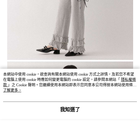
本網站中使用 cookie，欲查詢有關本網站使用 cookie 方式之詳情，及若您不希望
在電腦上使用 cookie 時應如何變更電腦的 cookie 設定，請參閱本網站「
隱私權條
款
」之 Cookie 聲明。您繼續使用本網站即表示您同意本公司得按本網站使用條款
之 Cookie 聲明使用 cookie。
了解更多 >
我知道了