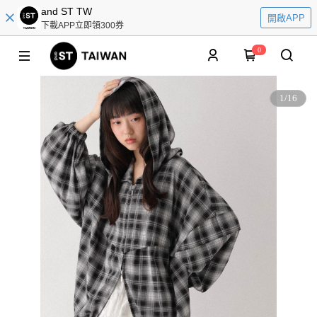
and ST TW
開啟APP
下載APP立即領300券
0
1
/
16