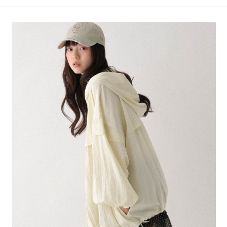
4.訂單成立30分鐘內，如未前往確認交易或遇審核未通過，訂單將自動取
１．簡單：不需註冊會員、不需綁卡、不需儲值。
全家 取貨付款
消。如遇「轉專審核」未通過狀況，表示未達大哥付你分期系統評分，恕無
２．便利：只要手機號碼，簡訊認證，即可結帳。
法說明評估內容。
每筆NT$80，滿NT$1,500(含以上)免運費
３．安心：先確認商品／服務後，再付款。
【繳款方式說明】
1.分期款項不併入電信帳單，「大哥付你分期」於每月結算日後寄送繳費提
付款後 全家取貨
【「AFTEE先享後付」結帳流程】
醒簡訊。
１．於結帳方式選擇「AFTEE先享後付」後，將跳轉至「AFTEE先享後付」
每筆NT$80，滿NT$1,500(含以上)免運費
2.透過簡訊連結打開帳單後，可選擇「超商條碼／台灣大直營門市／銀行轉
結帳頁面，進行簡訊認證並確認金額後，即可完成結帳。
帳／街口支付／iPASS MONEY」等通路繳費。
２．訂單成立數日內，您將收到繳費通知簡訊。
7-11 取貨付款
３．收到繳費通知簡訊後14天內，點擊此簡訊中的連結，可透過四大超商／
【注意事項】
每筆NT$80，滿NT$1,500(含以上)免運費
ATM／網路銀行／等多元方式進行付款，方視為交易完成。
1.本服務係由「台灣大哥大股份有限公司」（以下簡稱本公司）所提供，讓
※ 請注意：結帳手續完成當下不需立刻繳費，但若您需要取消訂單，請聯絡
用戶於交易時，得透過本服務購買商品或服務，並由商店將買賣／分期付款
付款後 7-11取貨
購買商品的店家。未經商家同意取消之訂單仍視為有效，需透過AFTEE先享
買賣價金債權讓與本公司後，依約使用本公司帳單繳交帳款。
後付繳納相關費用。
每筆NT$80，滿NT$1,500(含以上)免運費
2.基於同意付款使用「大哥付你分期」之契約關係目的，商店將以您的個人
※ 交易是否成功請以「AFTEE先享後付 」之結帳頁面顯示為準，若有關於
資料（包含姓名、電話或地址）提供予台灣大哥大進項蒐集、處理及利用，
是否繳費成功／繳費後需取消欲退款等相關疑問，請聯繫「AFTEE先享後付
宅配
由本公司與您本人進行分期帳單所需資料之確認、核對及更正。
客戶支援中心」
https://netprotections.freshdesk.com/support/home
3.完整用戶服務條款，請詳閱以下連結：
https://oppay.tw/userRule
每筆NT$80，滿NT$1,500(含以上)免運費
【注意事項】
１．透過由恩沛科技股份有限公司提供之「AFTEE先享後付」服務完成之交
易，需依本服務之必要範圍內提供個人資料，並將交易相關給付款項請求債
權轉讓予恩沛科技股份有限公司。
２．關於個人資料處理事宜，請瀏覽以下網址：
https://aftee.tw/terms/#terms3
３．未成年的使用者請事先徵得法定代理人或監護人之同意方可使用
「AFTEE先享後付」，若未經同意申辦者引起之損失，本公司不負相關責
任。