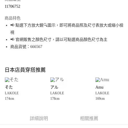
超商取貨付款
11706752
LINE Pay
商品特色
Apple Pay
📢 點選下方放大鏡🔍圖示，即可將商品照及尺寸表放大或縮小檢
視
街口支付
📢 官網販售之顏色尺寸，請以可點選商品顏色尺寸為主
悠遊付
商品貨號：666567
Google Pay
全盈+PAY
日本店員穿搭推薦
大哥付你分期
相關說明
そた
アル
Amu
【大哥付你分期使用說明】
LAKOLE
LAKOLE
LAKOLE
AFTEE先享後付
1.本服務由台灣大哥大提供，台灣大哥大用戶可立即使用無須另外申請。
174cm
178cm
169cm
2.付款方式選擇「大哥付你分期」，訂單成立後會自動跳轉到大哥付的交易
相關說明
流程，驗證手機門號後，選擇欲分期的期數、繳款截止日，確認付款後即完
【關於「AFTEE先享後付」】
成交易。
AFTEE先享後付是「在收到商品之後才付款」的支付方式。 讓您購物簡單便
運送方式
3.實際核准額度、可分期數及費用金額請依後續交易確認頁面所載為準。
利好安心！
詳細說明
相關推薦
4.訂單成立30分鐘內，如未前往確認交易或遇審核未通過，訂單將自動取
１．簡單：不需註冊會員、不需綁卡、不需儲值。
全家 取貨付款
消。如遇「轉專審核」未通過狀況，表示未達大哥付你分期系統評分，恕無