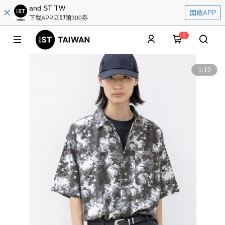
and ST TW
開啟APP
下載APP立即領300券
0
1
/
19