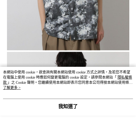
本網站中使用 cookie，欲查詢有關本網站使用 cookie 方式之詳情，及若您不希望
在電腦上使用 cookie 時應如何變更電腦的 cookie 設定，請參閱本網站「
隱私權條
款
」之 Cookie 聲明。您繼續使用本網站即表示您同意本公司得按本網站使用條款
之 Cookie 聲明使用 cookie。
了解更多 >
我知道了