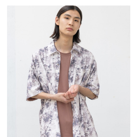
２．便利：只要手機號碼，簡訊認證，即可結帳。
法說明評估內容。
每筆NT$80，滿NT$888(含以上)免運費
３．安心：先確認商品／服務後，再付款。
【繳款方式說明】
1.分期款項不併入電信帳單，「大哥付你分期」於每月結算日後寄送繳費提
付款後 全家取貨
【「AFTEE先享後付」結帳流程】
醒簡訊。
１．於結帳方式選擇「AFTEE先享後付」後，將跳轉至「AFTEE先享後付」
每筆NT$80，滿NT$888(含以上)免運費
2.透過簡訊連結打開帳單後，可選擇「超商條碼／台灣大直營門市／銀行轉
結帳頁面，進行簡訊認證並確認金額後，即可完成結帳。
帳／街口支付／iPASS MONEY」等通路繳費。
２．訂單成立數日內，您將收到繳費通知簡訊。
7-11 取貨付款
３．收到繳費通知簡訊後14天內，點擊此簡訊中的連結，可透過四大超商／
【注意事項】
每筆NT$80，滿NT$1,500(含以上)免運費
ATM／網路銀行／等多元方式進行付款，方視為交易完成。
1.本服務係由「台灣大哥大股份有限公司」（以下簡稱本公司）所提供，讓
※ 請注意：結帳手續完成當下不需立刻繳費，但若您需要取消訂單，請聯絡
用戶於交易時，得透過本服務購買商品或服務，並由商店將買賣／分期付款
付款後 7-11取貨
購買商品的店家。未經商家同意取消之訂單仍視為有效，需透過AFTEE先享
買賣價金債權讓與本公司後，依約使用本公司帳單繳交帳款。
後付繳納相關費用。
每筆NT$80，滿NT$1,500(含以上)免運費
2.基於同意付款使用「大哥付你分期」之契約關係目的，商店將以您的個人
※ 交易是否成功請以「AFTEE先享後付 」之結帳頁面顯示為準，若有關於
資料（包含姓名、電話或地址）提供予台灣大哥大進項蒐集、處理及利用，
是否繳費成功／繳費後需取消欲退款等相關疑問，請聯繫「AFTEE先享後付
宅配
由本公司與您本人進行分期帳單所需資料之確認、核對及更正。
客戶支援中心」
https://netprotections.freshdesk.com/support/home
3.完整用戶服務條款，請詳閱以下連結：
https://oppay.tw/userRule
每筆NT$80，滿NT$1,500(含以上)免運費
【注意事項】
１．透過由恩沛科技股份有限公司提供之「AFTEE先享後付」服務完成之交
易，需依本服務之必要範圍內提供個人資料，並將交易相關給付款項請求債
權轉讓予恩沛科技股份有限公司。
２．關於個人資料處理事宜，請瀏覽以下網址：
https://aftee.tw/terms/#terms3
３．未成年的使用者請事先徵得法定代理人或監護人之同意方可使用
「AFTEE先享後付」，若未經同意申辦者引起之損失，本公司不負相關責
任。
４．使用「AFTEE先享後付」時，將依據個別帳號之用戶狀況，依本公司即