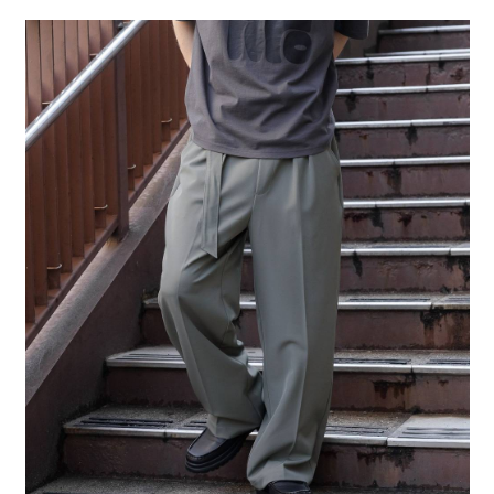
２．便利：只要手機號碼，簡訊認證，即可結帳。
法說明評估內容。
每筆NT$80，滿NT$1,500(含以上)免運費
３．安心：先確認商品／服務後，再付款。
【繳款方式說明】
1.分期款項不併入電信帳單，「大哥付你分期」於每月結算日後寄送繳費提
付款後 全家取貨
【「AFTEE先享後付」結帳流程】
醒簡訊。
１．於結帳方式選擇「AFTEE先享後付」後，將跳轉至「AFTEE先享後付」
每筆NT$80，滿NT$1,500(含以上)免運費
2.透過簡訊連結打開帳單後，可選擇「超商條碼／台灣大直營門市／銀行轉
結帳頁面，進行簡訊認證並確認金額後，即可完成結帳。
帳／街口支付／iPASS MONEY」等通路繳費。
２．訂單成立數日內，您將收到繳費通知簡訊。
7-11 取貨付款
３．收到繳費通知簡訊後14天內，點擊此簡訊中的連結，可透過四大超商／
【注意事項】
每筆NT$80，滿NT$1,500(含以上)免運費
ATM／網路銀行／等多元方式進行付款，方視為交易完成。
1.本服務係由「台灣大哥大股份有限公司」（以下簡稱本公司）所提供，讓
※ 請注意：結帳手續完成當下不需立刻繳費，但若您需要取消訂單，請聯絡
用戶於交易時，得透過本服務購買商品或服務，並由商店將買賣／分期付款
付款後 7-11取貨
購買商品的店家。未經商家同意取消之訂單仍視為有效，需透過AFTEE先享
買賣價金債權讓與本公司後，依約使用本公司帳單繳交帳款。
後付繳納相關費用。
每筆NT$80，滿NT$1,500(含以上)免運費
2.基於同意付款使用「大哥付你分期」之契約關係目的，商店將以您的個人
※ 交易是否成功請以「AFTEE先享後付 」之結帳頁面顯示為準，若有關於
資料（包含姓名、電話或地址）提供予台灣大哥大進項蒐集、處理及利用，
是否繳費成功／繳費後需取消欲退款等相關疑問，請聯繫「AFTEE先享後付
宅配
由本公司與您本人進行分期帳單所需資料之確認、核對及更正。
客戶支援中心」
https://netprotections.freshdesk.com/support/home
3.完整用戶服務條款，請詳閱以下連結：
https://oppay.tw/userRule
每筆NT$80，滿NT$1,500(含以上)免運費
【注意事項】
１．透過由恩沛科技股份有限公司提供之「AFTEE先享後付」服務完成之交
易，需依本服務之必要範圍內提供個人資料，並將交易相關給付款項請求債
權轉讓予恩沛科技股份有限公司。
２．關於個人資料處理事宜，請瀏覽以下網址：
https://aftee.tw/terms/#terms3
３．未成年的使用者請事先徵得法定代理人或監護人之同意方可使用
「AFTEE先享後付」，若未經同意申辦者引起之損失，本公司不負相關責
任。
４．使用「AFTEE先享後付」時，將依據個別帳號之用戶狀況，依本公司即