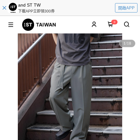
and ST TW
開啟APP
下載APP立即領300券
0
1
/
18