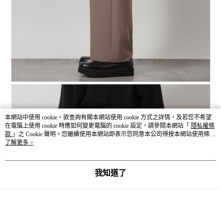
本網站中使用 cookie，欲查詢有關本網站使用 cookie 方式之詳情，及若您不希望
在電腦上使用 cookie 時應如何變更電腦的 cookie 設定，請參閱本網站「
隱私權條
款
」之 Cookie 聲明。您繼續使用本網站即表示您同意本公司得按本網站使用條款
之 Cookie 聲明使用 cookie。
了解更多 >
我知道了