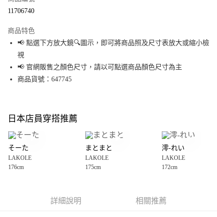
超商取貨付款
11706740
LINE Pay
商品特色
Apple Pay
📢 點選下方放大鏡🔍圖示，即可將商品照及尺寸表放大或縮小檢
視
街口支付
📢 官網販售之顏色尺寸，請以可點選商品顏色尺寸為主
悠遊付
商品貨號：647745
Google Pay
全盈+PAY
日本店員穿搭推薦
大哥付你分期
相關說明
そーた
まとまと
澪-れい
【大哥付你分期使用說明】
LAKOLE
LAKOLE
LAKOLE
AFTEE先享後付
1.本服務由台灣大哥大提供，台灣大哥大用戶可立即使用無須另外申請。
176cm
175cm
172cm
2.付款方式選擇「大哥付你分期」，訂單成立後會自動跳轉到大哥付的交易
相關說明
流程，驗證手機門號後，選擇欲分期的期數、繳款截止日，確認付款後即完
【關於「AFTEE先享後付」】
成交易。
AFTEE先享後付是「在收到商品之後才付款」的支付方式。 讓您購物簡單便
運送方式
3.實際核准額度、可分期數及費用金額請依後續交易確認頁面所載為準。
利好安心！
詳細說明
相關推薦
4.訂單成立30分鐘內，如未前往確認交易或遇審核未通過，訂單將自動取
１．簡單：不需註冊會員、不需綁卡、不需儲值。
全家 取貨付款
消。如遇「轉專審核」未通過狀況，表示未達大哥付你分期系統評分，恕無