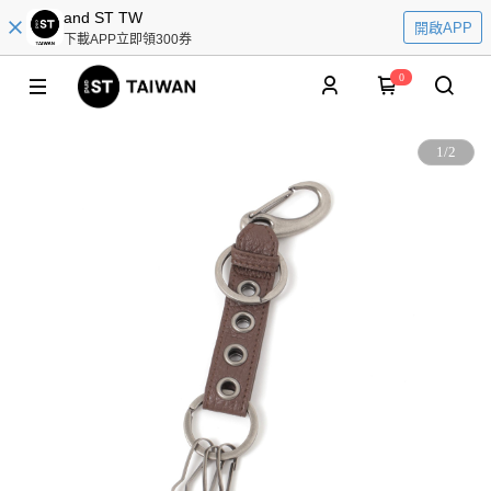
and ST TW
開啟APP
下載APP立即領300券
0
1
/
2