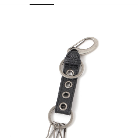
4.訂單成立30分鐘內，如未前往確認交易或遇審核未通過，訂單將自動取
１．簡單：不需註冊會員、不需綁卡、不需儲值。
全家 取貨付款
消。如遇「轉專審核」未通過狀況，表示未達大哥付你分期系統評分，恕無
２．便利：只要手機號碼，簡訊認證，即可結帳。
法說明評估內容。
每筆NT$80，滿NT$888(含以上)免運費
３．安心：先確認商品／服務後，再付款。
【繳款方式說明】
1.分期款項不併入電信帳單，「大哥付你分期」於每月結算日後寄送繳費提
付款後 全家取貨
【「AFTEE先享後付」結帳流程】
醒簡訊。
１．於結帳方式選擇「AFTEE先享後付」後，將跳轉至「AFTEE先享後付」
每筆NT$80，滿NT$888(含以上)免運費
2.透過簡訊連結打開帳單後，可選擇「超商條碼／台灣大直營門市／銀行轉
結帳頁面，進行簡訊認證並確認金額後，即可完成結帳。
帳／街口支付／iPASS MONEY」等通路繳費。
２．訂單成立數日內，您將收到繳費通知簡訊。
7-11 取貨付款
３．收到繳費通知簡訊後14天內，點擊此簡訊中的連結，可透過四大超商／
【注意事項】
每筆NT$80，滿NT$1,500(含以上)免運費
ATM／網路銀行／等多元方式進行付款，方視為交易完成。
1.本服務係由「台灣大哥大股份有限公司」（以下簡稱本公司）所提供，讓
※ 請注意：結帳手續完成當下不需立刻繳費，但若您需要取消訂單，請聯絡
用戶於交易時，得透過本服務購買商品或服務，並由商店將買賣／分期付款
付款後 7-11取貨
購買商品的店家。未經商家同意取消之訂單仍視為有效，需透過AFTEE先享
買賣價金債權讓與本公司後，依約使用本公司帳單繳交帳款。
後付繳納相關費用。
每筆NT$80，滿NT$1,500(含以上)免運費
2.基於同意付款使用「大哥付你分期」之契約關係目的，商店將以您的個人
※ 交易是否成功請以「AFTEE先享後付 」之結帳頁面顯示為準，若有關於
資料（包含姓名、電話或地址）提供予台灣大哥大進項蒐集、處理及利用，
是否繳費成功／繳費後需取消欲退款等相關疑問，請聯繫「AFTEE先享後付
宅配
由本公司與您本人進行分期帳單所需資料之確認、核對及更正。
客戶支援中心」
https://netprotections.freshdesk.com/support/home
3.完整用戶服務條款，請詳閱以下連結：
https://oppay.tw/userRule
每筆NT$80，滿NT$1,500(含以上)免運費
【注意事項】
１．透過由恩沛科技股份有限公司提供之「AFTEE先享後付」服務完成之交
易，需依本服務之必要範圍內提供個人資料，並將交易相關給付款項請求債
權轉讓予恩沛科技股份有限公司。
２．關於個人資料處理事宜，請瀏覽以下網址：
https://aftee.tw/terms/#terms3
３．未成年的使用者請事先徵得法定代理人或監護人之同意方可使用
「AFTEE先享後付」，若未經同意申辦者引起之損失，本公司不負相關責
任。