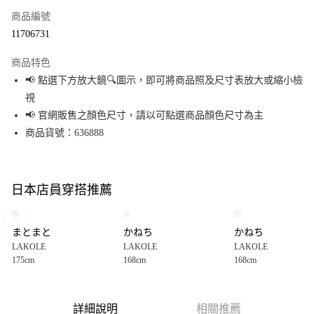
商品編號
超商取貨付款
11706731
LINE Pay
商品特色
Apple Pay
📢 點選下方放大鏡🔍圖示，即可將商品照及尺寸表放大或縮小檢
視
街口支付
📢 官網販售之顏色尺寸，請以可點選商品顏色尺寸為主
悠遊付
商品貨號：636888
Google Pay
全盈+PAY
日本店員穿搭推薦
大哥付你分期
相關說明
まとまと
かねち
かねち
【大哥付你分期使用說明】
LAKOLE
LAKOLE
LAKOLE
AFTEE先享後付
1.本服務由台灣大哥大提供，台灣大哥大用戶可立即使用無須另外申請。
175cm
168cm
168cm
2.付款方式選擇「大哥付你分期」，訂單成立後會自動跳轉到大哥付的交易
相關說明
流程，驗證手機門號後，選擇欲分期的期數、繳款截止日，確認付款後即完
【關於「AFTEE先享後付」】
成交易。
AFTEE先享後付是「在收到商品之後才付款」的支付方式。 讓您購物簡單便
運送方式
3.實際核准額度、可分期數及費用金額請依後續交易確認頁面所載為準。
利好安心！
詳細說明
相關推薦