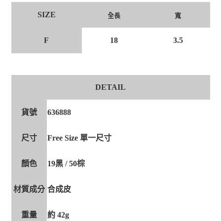
SIZE
全長
寬
F
18
3.5
DETAIL
貨號
636888
尺寸
Free Size 單一尺寸
顏色
19黑 / 50棕
材質成分
合成皮
重量
約 42g