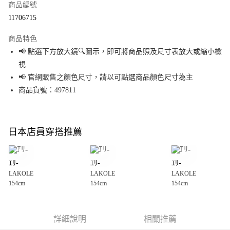
商品編號
超商取貨付款
11706715
LINE Pay
商品特色
Apple Pay
📢 點選下方放大鏡🔍圖示，即可將商品照及尺寸表放大或縮小檢
視
街口支付
📢 官網販售之顏色尺寸，請以可點選商品顏色尺寸為主
悠遊付
商品貨號：497811
Google Pay
全盈+PAY
日本店員穿搭推薦
大哥付你分期
相關說明
ｴﾘ-
ｴﾘ-
ｴﾘ-
【大哥付你分期使用說明】
LAKOLE
LAKOLE
LAKOLE
AFTEE先享後付
1.本服務由台灣大哥大提供，台灣大哥大用戶可立即使用無須另外申請。
154cm
154cm
154cm
2.付款方式選擇「大哥付你分期」，訂單成立後會自動跳轉到大哥付的交易
相關說明
流程，驗證手機門號後，選擇欲分期的期數、繳款截止日，確認付款後即完
【關於「AFTEE先享後付」】
成交易。
AFTEE先享後付是「在收到商品之後才付款」的支付方式。 讓您購物簡單便
運送方式
3.實際核准額度、可分期數及費用金額請依後續交易確認頁面所載為準。
利好安心！
詳細說明
相關推薦
4.訂單成立30分鐘內，如未前往確認交易或遇審核未通過，訂單將自動取
１．簡單：不需註冊會員、不需綁卡、不需儲值。