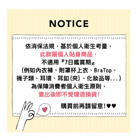
全家 取貨付款
消。如遇「轉專審核」未通過狀況，表示未達大哥付你分期系統評分，恕無
２．便利：只要手機號碼，簡訊認證，即可結帳。
法說明評估內容。
每筆NT$80，滿NT$888(含以上)免運費
３．安心：先確認商品／服務後，再付款。
【繳款方式說明】
1.分期款項不併入電信帳單，「大哥付你分期」於每月結算日後寄送繳費提
付款後 全家取貨
【「AFTEE先享後付」結帳流程】
醒簡訊。
１．於結帳方式選擇「AFTEE先享後付」後，將跳轉至「AFTEE先享後付」
每筆NT$80，滿NT$888(含以上)免運費
2.透過簡訊連結打開帳單後，可選擇「超商條碼／台灣大直營門市／銀行轉
結帳頁面，進行簡訊認證並確認金額後，即可完成結帳。
帳／街口支付／iPASS MONEY」等通路繳費。
２．訂單成立數日內，您將收到繳費通知簡訊。
7-11 取貨付款
３．收到繳費通知簡訊後14天內，點擊此簡訊中的連結，可透過四大超商／
【注意事項】
每筆NT$80，滿NT$1,500(含以上)免運費
ATM／網路銀行／等多元方式進行付款，方視為交易完成。
1.本服務係由「台灣大哥大股份有限公司」（以下簡稱本公司）所提供，讓
※ 請注意：結帳手續完成當下不需立刻繳費，但若您需要取消訂單，請聯絡
用戶於交易時，得透過本服務購買商品或服務，並由商店將買賣／分期付款
付款後 7-11取貨
購買商品的店家。未經商家同意取消之訂單仍視為有效，需透過AFTEE先享
買賣價金債權讓與本公司後，依約使用本公司帳單繳交帳款。
後付繳納相關費用。
每筆NT$80，滿NT$1,500(含以上)免運費
2.基於同意付款使用「大哥付你分期」之契約關係目的，商店將以您的個人
※ 交易是否成功請以「AFTEE先享後付 」之結帳頁面顯示為準，若有關於
資料（包含姓名、電話或地址）提供予台灣大哥大進項蒐集、處理及利用，
是否繳費成功／繳費後需取消欲退款等相關疑問，請聯繫「AFTEE先享後付
宅配
由本公司與您本人進行分期帳單所需資料之確認、核對及更正。
客戶支援中心」
https://netprotections.freshdesk.com/support/home
3.完整用戶服務條款，請詳閱以下連結：
https://oppay.tw/userRule
每筆NT$80，滿NT$1,500(含以上)免運費
【注意事項】
１．透過由恩沛科技股份有限公司提供之「AFTEE先享後付」服務完成之交
易，需依本服務之必要範圍內提供個人資料，並將交易相關給付款項請求債
權轉讓予恩沛科技股份有限公司。
２．關於個人資料處理事宜，請瀏覽以下網址：
https://aftee.tw/terms/#terms3
３．未成年的使用者請事先徵得法定代理人或監護人之同意方可使用
「AFTEE先享後付」，若未經同意申辦者引起之損失，本公司不負相關責
任。
４．使用「AFTEE先享後付」時，將依據個別帳號之用戶狀況，依本公司即