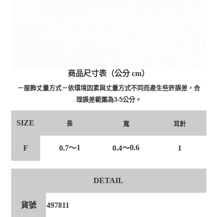
商品尺寸表（公分 cm）
－服飾丈量方式－依環境因素與丈量方式不同而產生些許誤差，合
理誤差範圍為3-5公分。
SIZE
長
寬
耳針
1
0.6
F
0.7～
0.4～
1
DETAIL
貨號
497811