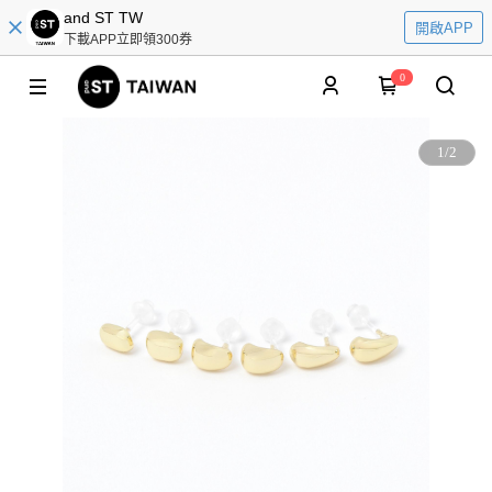
and ST TW
開啟APP
下載APP立即領300券
0
1
/
2