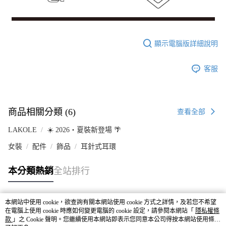
顯示電腦版詳細說明
客服
商品相關分類 (6)
查看全部
LAKOLE
☀️ 2026・夏裝新登場 🌴
女裝
配件
飾品
耳針式耳環
本分類熱銷
全站排行
本網站中使用 cookie，欲查詢有關本網站使用 cookie 方式之詳情，及若您不希望
熱門標籤
在電腦上使用 cookie 時應如何變更電腦的 cookie 設定，請參閱本網站「
隱私權條
款
」之 Cookie 聲明。您繼續使用本網站即表示您同意本公司得按本網站使用條款