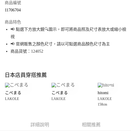
商品編號
超商取貨付款
11706704
LINE Pay
商品特色
Apple Pay
📢 點選下方放大鏡🔍圖示，即可將商品照及尺寸表放大或縮小檢
視
街口支付
📢 官網販售之顏色尺寸，請以可點選商品顏色尺寸為主
悠遊付
商品貨號：124052
Google Pay
全盈+PAY
日本店員穿搭推薦
大哥付你分期
相關說明
こぺまる
こぺまる
hitomi
【大哥付你分期使用說明】
LAKOLE
LAKOLE
LAKOLE
AFTEE先享後付
1.本服務由台灣大哥大提供，台灣大哥大用戶可立即使用無須另外申請。
158cm
2.付款方式選擇「大哥付你分期」，訂單成立後會自動跳轉到大哥付的交易
相關說明
流程，驗證手機門號後，選擇欲分期的期數、繳款截止日，確認付款後即完
【關於「AFTEE先享後付」】
成交易。
AFTEE先享後付是「在收到商品之後才付款」的支付方式。 讓您購物簡單便
運送方式
3.實際核准額度、可分期數及費用金額請依後續交易確認頁面所載為準。
利好安心！
詳細說明
相關推薦
4.訂單成立30分鐘內，如未前往確認交易或遇審核未通過，訂單將自動取
１．簡單：不需註冊會員、不需綁卡、不需儲值。