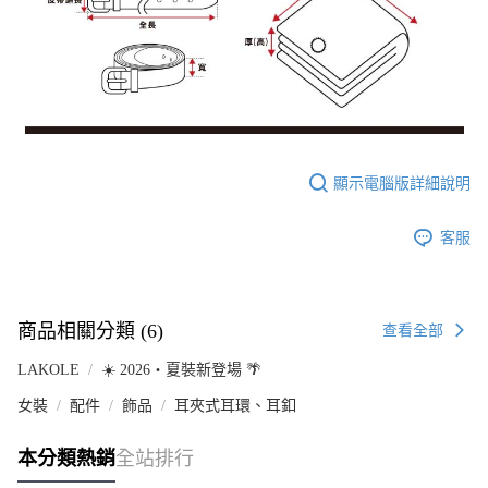
顯示電腦版詳細說明
客服
商品相關分類 (6)
查看全部
LAKOLE
☀️ 2026・夏裝新登場 🌴
女裝
配件
飾品
耳夾式耳環、耳釦
本分類熱銷
全站排行