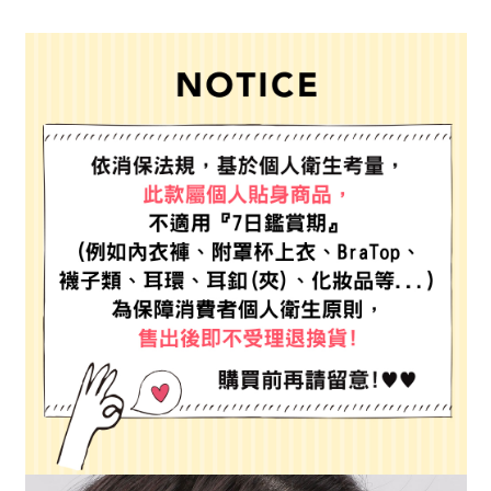
全家 取貨付款
消。如遇「轉專審核」未通過狀況，表示未達大哥付你分期系統評分，恕無
２．便利：只要手機號碼，簡訊認證，即可結帳。
法說明評估內容。
每筆NT$80，滿NT$888(含以上)免運費
３．安心：先確認商品／服務後，再付款。
【繳款方式說明】
1.分期款項不併入電信帳單，「大哥付你分期」於每月結算日後寄送繳費提
付款後 全家取貨
【「AFTEE先享後付」結帳流程】
醒簡訊。
１．於結帳方式選擇「AFTEE先享後付」後，將跳轉至「AFTEE先享後付」
每筆NT$80，滿NT$888(含以上)免運費
2.透過簡訊連結打開帳單後，可選擇「超商條碼／台灣大直營門市／銀行轉
結帳頁面，進行簡訊認證並確認金額後，即可完成結帳。
帳／街口支付／iPASS MONEY」等通路繳費。
２．訂單成立數日內，您將收到繳費通知簡訊。
7-11 取貨付款
３．收到繳費通知簡訊後14天內，點擊此簡訊中的連結，可透過四大超商／
【注意事項】
每筆NT$80，滿NT$1,500(含以上)免運費
ATM／網路銀行／等多元方式進行付款，方視為交易完成。
1.本服務係由「台灣大哥大股份有限公司」（以下簡稱本公司）所提供，讓
※ 請注意：結帳手續完成當下不需立刻繳費，但若您需要取消訂單，請聯絡
用戶於交易時，得透過本服務購買商品或服務，並由商店將買賣／分期付款
付款後 7-11取貨
購買商品的店家。未經商家同意取消之訂單仍視為有效，需透過AFTEE先享
買賣價金債權讓與本公司後，依約使用本公司帳單繳交帳款。
後付繳納相關費用。
每筆NT$80，滿NT$1,500(含以上)免運費
2.基於同意付款使用「大哥付你分期」之契約關係目的，商店將以您的個人
※ 交易是否成功請以「AFTEE先享後付 」之結帳頁面顯示為準，若有關於
資料（包含姓名、電話或地址）提供予台灣大哥大進項蒐集、處理及利用，
是否繳費成功／繳費後需取消欲退款等相關疑問，請聯繫「AFTEE先享後付
宅配
由本公司與您本人進行分期帳單所需資料之確認、核對及更正。
客戶支援中心」
https://netprotections.freshdesk.com/support/home
3.完整用戶服務條款，請詳閱以下連結：
https://oppay.tw/userRule
每筆NT$80，滿NT$1,500(含以上)免運費
【注意事項】
１．透過由恩沛科技股份有限公司提供之「AFTEE先享後付」服務完成之交
易，需依本服務之必要範圍內提供個人資料，並將交易相關給付款項請求債
權轉讓予恩沛科技股份有限公司。
２．關於個人資料處理事宜，請瀏覽以下網址：
https://aftee.tw/terms/#terms3
３．未成年的使用者請事先徵得法定代理人或監護人之同意方可使用
「AFTEE先享後付」，若未經同意申辦者引起之損失，本公司不負相關責
任。
４．使用「AFTEE先享後付」時，將依據個別帳號之用戶狀況，依本公司即