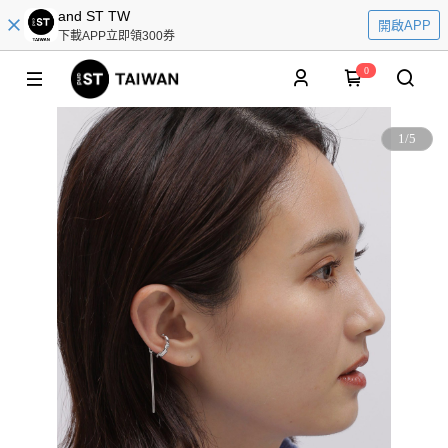
and ST TW
開啟APP
下載APP立即領300券
0
1
/
5