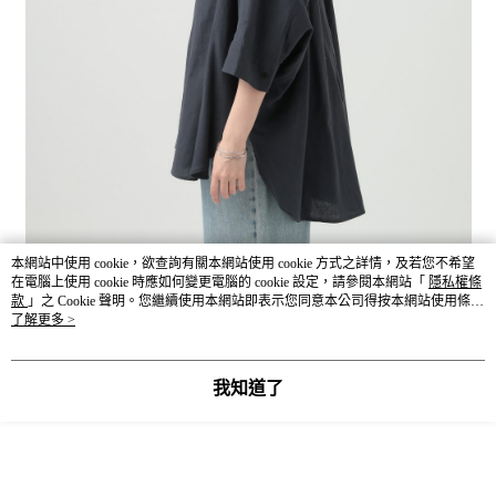
本網站中使用 cookie，欲查詢有關本網站使用 cookie 方式之詳情，及若您不希望
在電腦上使用 cookie 時應如何變更電腦的 cookie 設定，請參閱本網站「
隱私權條
款
」之 Cookie 聲明。您繼續使用本網站即表示您同意本公司得按本網站使用條款
之 Cookie 聲明使用 cookie。
了解更多 >
我知道了