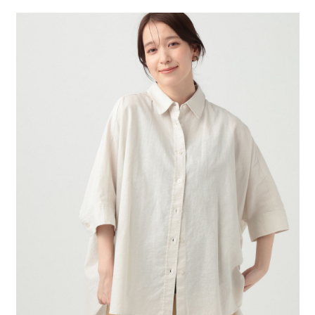
２．便利：只要手機號碼，簡訊認證，即可結帳。
法說明評估內容。
每筆NT$80，滿NT$1,500(含以上)免運費
３．安心：先確認商品／服務後，再付款。
【繳款方式說明】
1.分期款項不併入電信帳單，「大哥付你分期」於每月結算日後寄送繳費提
付款後 全家取貨
【「AFTEE先享後付」結帳流程】
醒簡訊。
１．於結帳方式選擇「AFTEE先享後付」後，將跳轉至「AFTEE先享後付」
每筆NT$80，滿NT$1,500(含以上)免運費
2.透過簡訊連結打開帳單後，可選擇「超商條碼／台灣大直營門市／銀行轉
結帳頁面，進行簡訊認證並確認金額後，即可完成結帳。
帳／街口支付／iPASS MONEY」等通路繳費。
２．訂單成立數日內，您將收到繳費通知簡訊。
7-11 取貨付款
３．收到繳費通知簡訊後14天內，點擊此簡訊中的連結，可透過四大超商／
【注意事項】
每筆NT$80，滿NT$1,500(含以上)免運費
ATM／網路銀行／等多元方式進行付款，方視為交易完成。
1.本服務係由「台灣大哥大股份有限公司」（以下簡稱本公司）所提供，讓
※ 請注意：結帳手續完成當下不需立刻繳費，但若您需要取消訂單，請聯絡
用戶於交易時，得透過本服務購買商品或服務，並由商店將買賣／分期付款
付款後 7-11取貨
購買商品的店家。未經商家同意取消之訂單仍視為有效，需透過AFTEE先享
買賣價金債權讓與本公司後，依約使用本公司帳單繳交帳款。
後付繳納相關費用。
每筆NT$80，滿NT$1,500(含以上)免運費
2.基於同意付款使用「大哥付你分期」之契約關係目的，商店將以您的個人
※ 交易是否成功請以「AFTEE先享後付 」之結帳頁面顯示為準，若有關於
資料（包含姓名、電話或地址）提供予台灣大哥大進項蒐集、處理及利用，
是否繳費成功／繳費後需取消欲退款等相關疑問，請聯繫「AFTEE先享後付
宅配
由本公司與您本人進行分期帳單所需資料之確認、核對及更正。
客戶支援中心」
https://netprotections.freshdesk.com/support/home
3.完整用戶服務條款，請詳閱以下連結：
https://oppay.tw/userRule
每筆NT$80，滿NT$1,500(含以上)免運費
【注意事項】
１．透過由恩沛科技股份有限公司提供之「AFTEE先享後付」服務完成之交
易，需依本服務之必要範圍內提供個人資料，並將交易相關給付款項請求債
權轉讓予恩沛科技股份有限公司。
２．關於個人資料處理事宜，請瀏覽以下網址：
https://aftee.tw/terms/#terms3
３．未成年的使用者請事先徵得法定代理人或監護人之同意方可使用
「AFTEE先享後付」，若未經同意申辦者引起之損失，本公司不負相關責
任。
４．使用「AFTEE先享後付」時，將依據個別帳號之用戶狀況，依本公司即