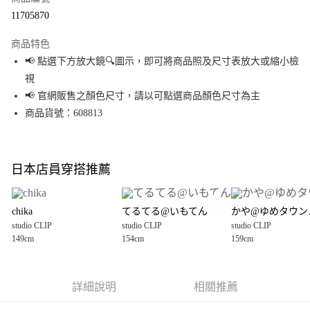
超商取貨付款
11705870
LINE Pay
商品特色
Apple Pay
📢 點選下方放大鏡🔍圖示，即可將商品照及尺寸表放大或縮小檢
視
街口支付
📢 官網販售之顏色尺寸，請以可點選商品顏色尺寸為主
悠遊付
商品貨號：608813
Google Pay
全盈+PAY
日本店員穿搭推薦
大哥付你分期
相關說明
chika
てるてる@いもてん
かや
【大哥付你分期使用說明】
studio CLIP
studio CLIP
studio CLIP
AFTEE先享後付
1.本服務由台灣大哥大提供，台灣大哥大用戶可立即使用無須另外申請。
149cm
154cm
159cm
2.付款方式選擇「大哥付你分期」，訂單成立後會自動跳轉到大哥付的交易
相關說明
流程，驗證手機門號後，選擇欲分期的期數、繳款截止日，確認付款後即完
【關於「AFTEE先享後付」】
成交易。
AFTEE先享後付是「在收到商品之後才付款」的支付方式。 讓您購物簡單便
運送方式
3.實際核准額度、可分期數及費用金額請依後續交易確認頁面所載為準。
利好安心！
詳細說明
相關推薦
4.訂單成立30分鐘內，如未前往確認交易或遇審核未通過，訂單將自動取
１．簡單：不需註冊會員、不需綁卡、不需儲值。
全家 取貨付款
消。如遇「轉專審核」未通過狀況，表示未達大哥付你分期系統評分，恕無