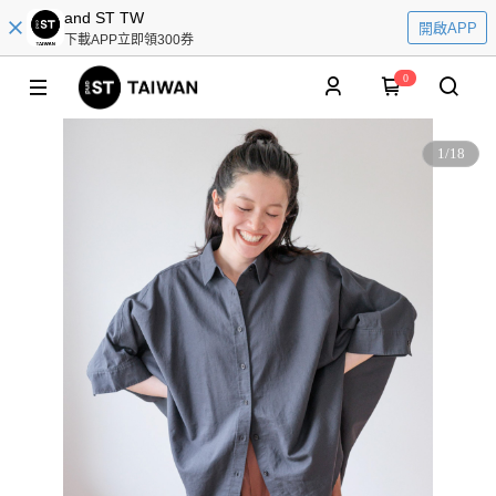
and ST TW
開啟APP
下載APP立即領300券
0
1
/
18