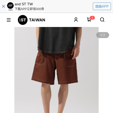
and ST TW
開啟APP
下載APP立即領300券
0
1
/
3