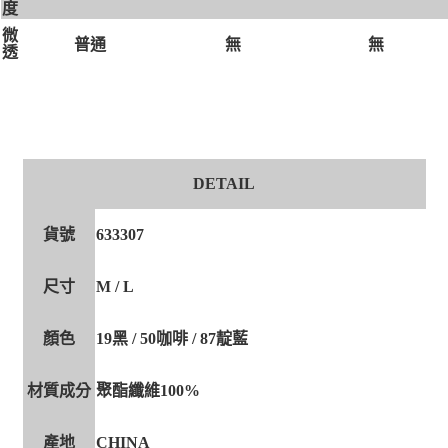
度
微
無
無
普通
透
DETAIL
貨號
633307
尺寸
M / L
顏色
19黑 / 50咖啡 / 87靛藍
材質成分
聚酯纖維100%
產地
CHINA