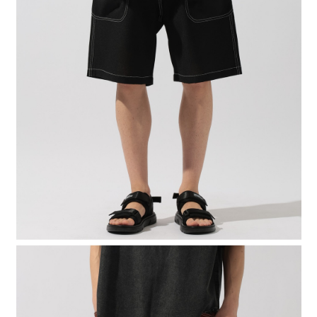
２．便利：只要手機號碼，簡訊認證，即可結帳。
法說明評估內容。
每筆NT$80，滿NT$888(含以上)免運費
３．安心：先確認商品／服務後，再付款。
【繳款方式說明】
1.分期款項不併入電信帳單，「大哥付你分期」於每月結算日後寄送繳費提
付款後 全家取貨
【「AFTEE先享後付」結帳流程】
醒簡訊。
１．於結帳方式選擇「AFTEE先享後付」後，將跳轉至「AFTEE先享後付」
每筆NT$80，滿NT$888(含以上)免運費
2.透過簡訊連結打開帳單後，可選擇「超商條碼／台灣大直營門市／銀行轉
結帳頁面，進行簡訊認證並確認金額後，即可完成結帳。
帳／街口支付／iPASS MONEY」等通路繳費。
２．訂單成立數日內，您將收到繳費通知簡訊。
7-11 取貨付款
３．收到繳費通知簡訊後14天內，點擊此簡訊中的連結，可透過四大超商／
【注意事項】
每筆NT$80，滿NT$1,500(含以上)免運費
ATM／網路銀行／等多元方式進行付款，方視為交易完成。
1.本服務係由「台灣大哥大股份有限公司」（以下簡稱本公司）所提供，讓
※ 請注意：結帳手續完成當下不需立刻繳費，但若您需要取消訂單，請聯絡
用戶於交易時，得透過本服務購買商品或服務，並由商店將買賣／分期付款
付款後 7-11取貨
購買商品的店家。未經商家同意取消之訂單仍視為有效，需透過AFTEE先享
買賣價金債權讓與本公司後，依約使用本公司帳單繳交帳款。
後付繳納相關費用。
每筆NT$80，滿NT$1,500(含以上)免運費
2.基於同意付款使用「大哥付你分期」之契約關係目的，商店將以您的個人
※ 交易是否成功請以「AFTEE先享後付 」之結帳頁面顯示為準，若有關於
資料（包含姓名、電話或地址）提供予台灣大哥大進項蒐集、處理及利用，
是否繳費成功／繳費後需取消欲退款等相關疑問，請聯繫「AFTEE先享後付
宅配
由本公司與您本人進行分期帳單所需資料之確認、核對及更正。
客戶支援中心」
https://netprotections.freshdesk.com/support/home
3.完整用戶服務條款，請詳閱以下連結：
https://oppay.tw/userRule
每筆NT$80，滿NT$1,500(含以上)免運費
【注意事項】
１．透過由恩沛科技股份有限公司提供之「AFTEE先享後付」服務完成之交
易，需依本服務之必要範圍內提供個人資料，並將交易相關給付款項請求債
權轉讓予恩沛科技股份有限公司。
２．關於個人資料處理事宜，請瀏覽以下網址：
https://aftee.tw/terms/#terms3
３．未成年的使用者請事先徵得法定代理人或監護人之同意方可使用
「AFTEE先享後付」，若未經同意申辦者引起之損失，本公司不負相關責
任。
４．使用「AFTEE先享後付」時，將依據個別帳號之用戶狀況，依本公司即