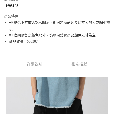
超商取貨付款
11698198
LINE Pay
商品特色
Apple Pay
📢 點選下方放大鏡🔍圖示，即可將商品照及尺寸表放大或縮小檢
視
街口支付
📢 官網販售之顏色尺寸，請以可點選商品顏色尺寸為主
悠遊付
商品貨號：633307
Google Pay
全盈+PAY
詳細說明
相關推薦
大哥付你分期
相關說明
【大哥付你分期使用說明】
AFTEE先享後付
1.本服務由台灣大哥大提供，台灣大哥大用戶可立即使用無須另外申請。
2.付款方式選擇「大哥付你分期」，訂單成立後會自動跳轉到大哥付的交易
相關說明
流程，驗證手機門號後，選擇欲分期的期數、繳款截止日，確認付款後即完
【關於「AFTEE先享後付」】
成交易。
AFTEE先享後付是「在收到商品之後才付款」的支付方式。 讓您購物簡單便
運送方式
3.實際核准額度、可分期數及費用金額請依後續交易確認頁面所載為準。
利好安心！
4.訂單成立30分鐘內，如未前往確認交易或遇審核未通過，訂單將自動取
１．簡單：不需註冊會員、不需綁卡、不需儲值。
全家 取貨付款
消。如遇「轉專審核」未通過狀況，表示未達大哥付你分期系統評分，恕無