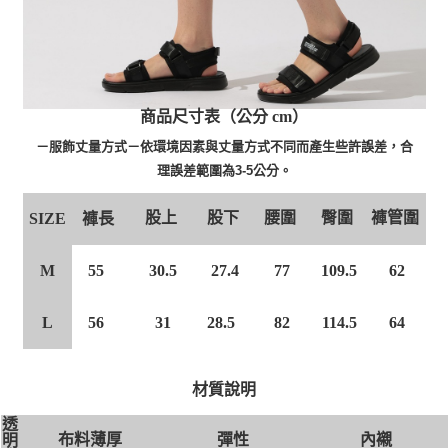
商品尺寸表（公分 cm）
－服飾丈量方式－依環境因素與丈量方式不同而產生些許誤差，合
理誤差範圍為3-5公分。
股上
股下
腰圍
臀圍
褲管圍
褲長
SIZE
55
30.5
27.4
77
109.5
62
M
56
31
28.5
82
114.5
64
L
材質說明
透
布料薄厚
彈性
內襯
明