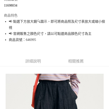
超商取貨付款
11698034
LINE Pay
商品特色
Apple Pay
📢 點選下方放大鏡🔍圖示，即可將商品照及尺寸表放大或縮小檢
視
街口支付
📢 官網販售之顏色尺寸，請以可點選商品顏色尺寸為主
悠遊付
商品貨號：646995
Google Pay
全盈+PAY
詳細說明
相關推薦
大哥付你分期
相關說明
【大哥付你分期使用說明】
AFTEE先享後付
1.本服務由台灣大哥大提供，台灣大哥大用戶可立即使用無須另外申請。
2.付款方式選擇「大哥付你分期」，訂單成立後會自動跳轉到大哥付的交易
相關說明
流程，驗證手機門號後，選擇欲分期的期數、繳款截止日，確認付款後即完
【關於「AFTEE先享後付」】
成交易。
AFTEE先享後付是「在收到商品之後才付款」的支付方式。 讓您購物簡單便
運送方式
3.實際核准額度、可分期數及費用金額請依後續交易確認頁面所載為準。
利好安心！
4.訂單成立30分鐘內，如未前往確認交易或遇審核未通過，訂單將自動取
１．簡單：不需註冊會員、不需綁卡、不需儲值。
全家 取貨付款
消。如遇「轉專審核」未通過狀況，表示未達大哥付你分期系統評分，恕無