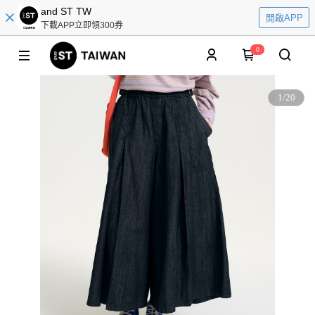
and ST TW
開啟APP
下載APP立即領300券
0
1
/
20