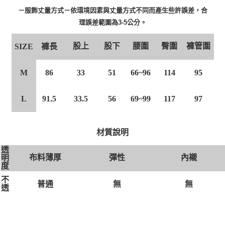
－服飾丈量方式－依環境因素與丈量方式不同而產生些許誤差，合
理誤差範圍為3-5公分。
股上
股下
腰圍
臀圍
褲管圍
褲長
SIZE
86
33
51
66~96
114
95
M
91.5
33.5
56
69~99
117
97
L
材質說明
透
布料薄厚
彈性
內襯
明
度
不
無
無
普通
透