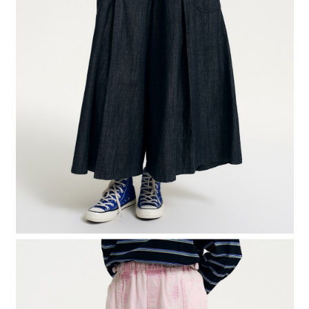
２．便利：只要手機號碼，簡訊認證，即可結帳。
法說明評估內容。
每筆NT$80，滿NT$888(含以上)免運費
３．安心：先確認商品／服務後，再付款。
【繳款方式說明】
1.分期款項不併入電信帳單，「大哥付你分期」於每月結算日後寄送繳費提
付款後 全家取貨
【「AFTEE先享後付」結帳流程】
醒簡訊。
１．於結帳方式選擇「AFTEE先享後付」後，將跳轉至「AFTEE先享後付」
每筆NT$80，滿NT$888(含以上)免運費
2.透過簡訊連結打開帳單後，可選擇「超商條碼／台灣大直營門市／銀行轉
結帳頁面，進行簡訊認證並確認金額後，即可完成結帳。
帳／街口支付／iPASS MONEY」等通路繳費。
２．訂單成立數日內，您將收到繳費通知簡訊。
7-11 取貨付款
３．收到繳費通知簡訊後14天內，點擊此簡訊中的連結，可透過四大超商／
【注意事項】
每筆NT$80，滿NT$1,500(含以上)免運費
ATM／網路銀行／等多元方式進行付款，方視為交易完成。
1.本服務係由「台灣大哥大股份有限公司」（以下簡稱本公司）所提供，讓
※ 請注意：結帳手續完成當下不需立刻繳費，但若您需要取消訂單，請聯絡
用戶於交易時，得透過本服務購買商品或服務，並由商店將買賣／分期付款
付款後 7-11取貨
購買商品的店家。未經商家同意取消之訂單仍視為有效，需透過AFTEE先享
買賣價金債權讓與本公司後，依約使用本公司帳單繳交帳款。
後付繳納相關費用。
每筆NT$80，滿NT$1,500(含以上)免運費
2.基於同意付款使用「大哥付你分期」之契約關係目的，商店將以您的個人
※ 交易是否成功請以「AFTEE先享後付 」之結帳頁面顯示為準，若有關於
資料（包含姓名、電話或地址）提供予台灣大哥大進項蒐集、處理及利用，
是否繳費成功／繳費後需取消欲退款等相關疑問，請聯繫「AFTEE先享後付
宅配
由本公司與您本人進行分期帳單所需資料之確認、核對及更正。
客戶支援中心」
https://netprotections.freshdesk.com/support/home
3.完整用戶服務條款，請詳閱以下連結：
https://oppay.tw/userRule
每筆NT$80，滿NT$1,500(含以上)免運費
【注意事項】
１．透過由恩沛科技股份有限公司提供之「AFTEE先享後付」服務完成之交
易，需依本服務之必要範圍內提供個人資料，並將交易相關給付款項請求債
權轉讓予恩沛科技股份有限公司。
２．關於個人資料處理事宜，請瀏覽以下網址：
https://aftee.tw/terms/#terms3
３．未成年的使用者請事先徵得法定代理人或監護人之同意方可使用
「AFTEE先享後付」，若未經同意申辦者引起之損失，本公司不負相關責
任。
４．使用「AFTEE先享後付」時，將依據個別帳號之用戶狀況，依本公司即