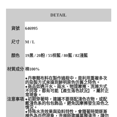
DETAIL
貨號
646995
尺寸
M / L
顏色
19黑 / 20粉 / 55棕藍 / 80藍 / 82淺藍
材質成分
棉100%
●丹寧類布料在製作過程中，是利用重複多次
的染製方式來達到鮮明原色仿舊之特色。
●商品如遇汗水、雨水、物理摩擦、洗滌方式
不同等，都有可能【產生落色狀況】，屬於正
常現象。
注意事項
●初期穿著時，建議不要搭配淺色衣物，或配
戴淺色系的包包飾品，避免因摩擦發生染色之
情況。
●特殊水洗效果與染料特性，會隨著時間逐漸
褪色為自然現象，洗滌時建議單獨清洗，請勿