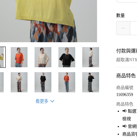
數量
付款與運
超取滿NT$
商品特色
付款方式
信用卡一
商品編號
11696359
超商取貨
看更多
商品特色
LINE Pay
📢 
檢視
Apple Pay
📢 
街口支付
商品貨號