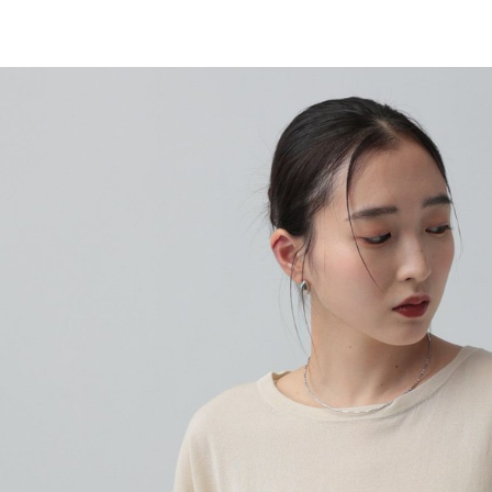
／ATM／
1.本服務
※ 請注意
每筆NT$8
用戶於交
絡購買商品
款買賣價
先享後付
付款後 7-
2.基於同
※ 交易是
每筆NT$8
資料（包
是否繳費成
用，由本
付客戶支
宅配
3.完整用
【注意事
每筆NT$8
１．透過由
交易，需
求債權轉
２．關於
３．未成
「AFTE
任。
４．使用「
即時審查
結果請求
５．嚴禁
形，恩沛
動。