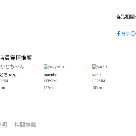
悠遊付
商品相關分
Google Pay
全盈+PAY
LEPSIM
分享
🈹 夏季 SU
大哥付你
相關說明
☀️ 2026
【大哥付
店員穿搭推薦
AFTEE先
1.本服務
女裝
上
2.付款方
相關說明
LEPSIM
流程，驗
【關於「A
とちゃん
mayuho
sachi
完成交易
AFTEE
LEPSIM
3.實際核
PSIM
LEPSIM
LEPSIM
便利好安
運送方式
4.訂單成
１．簡單
4cm
152cm
153cm
LEPSIM
消。如遇
２．便利
全家 取貨
無法說明
３．安心
【繳款方
每筆NT$8
1.分期款
【「AFT
醒簡訊。
付款後 全
１．於結帳
2.透過簡
付」結帳
每筆NT$8
帳／街口支付
說明
相關推薦
２．訂單
３．收到繳
7-11 取貨
【注意事