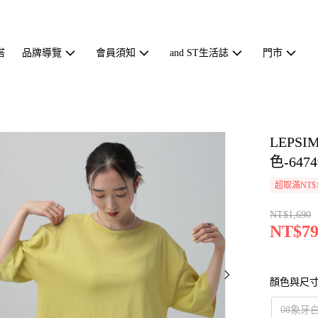
搭
品牌導覽
會員須知
and ST生活誌
門市
LEP
色-6474
超取滿NT$1
NT$1,690
NT$79
顏色與尺
08象牙