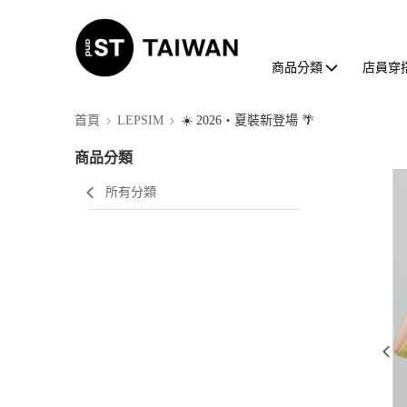
商品分類
店員穿
首頁
LEPSIM
☀️ 2026・夏裝新登場 🌴
商品分類
所有分類