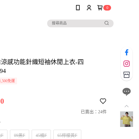
0
SIM涼感功能針織短袖休閒上衣-四
94
,500免運
0
已賣出：24件
寸
白F
09黑F
45橘F
65檸檬黃F