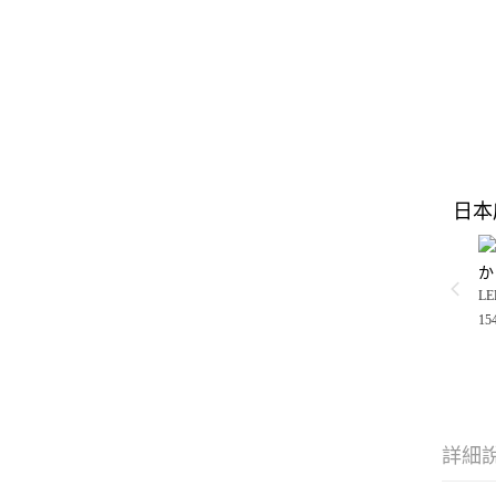
日本
か
LE
15
詳細