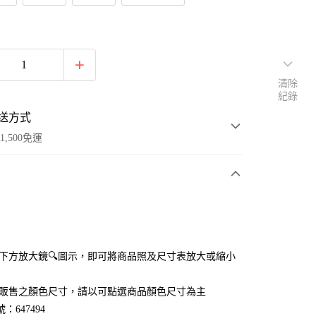
清除
紀錄
送方式
1,500免運
次付款
付款
點選下方放大鏡🔍圖示，即可將商品照及尺寸表放大或縮小
官網販售之顏色尺寸，請以可點選商品顏色尺寸為主
：647494