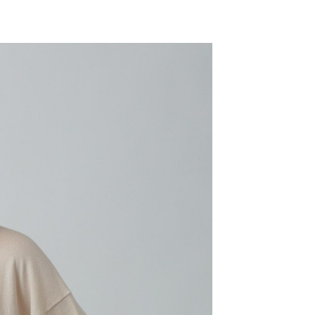
網路銀行／等多元方式進行付款，方視為交易完成。
係由「台灣大哥大股份有限公司」（以下簡稱本公司）所提供，讓
：結帳手續完成當下不需立刻繳費，但若您需要取消訂單，請聯
0，滿NT$1,500(含以上)免運費
易時，得透過本服務購買商品或服務，並由商店將買賣／分期付
的店家。未經商家同意取消之訂單仍視為有效，需透過AFTEE
金債權讓與本公司後，依約使用本公司帳單繳交帳款。
繳納相關費用。
11取貨
意付款使用「大哥付你分期」之契約關係目的，商店將以您的個人
否成功請以「AFTEE先享後付 」之結帳頁面顯示為準，若有關於
0，滿NT$1,500(含以上)免運費
含姓名、電話或地址）提供予台灣大哥大進項蒐集、處理及利
功／繳費後需取消欲退款等相關疑問，請聯繫「AFTEE先享後
公司與您本人進行分期帳單所需資料之確認、核對及更正。
援中心」
https://netprotections.freshdesk.com/support/home
戶服務條款，請詳閱以下連結：
https://oppay.tw/userRule
項】
0，滿NT$1,500(含以上)免運費
恩沛科技股份有限公司提供之「AFTEE先享後付」服務完成之
依本服務之必要範圍內提供個人資料，並將交易相關給付款項請
讓予恩沛科技股份有限公司。
個人資料處理事宜，請瀏覽以下網址：
https://aftee.tw/terms/#terms3
年的使用者請事先徵得法定代理人或監護人之同意方可使用
E先享後付」，若未經同意申辦者引起之損失，本公司不負相關責
AFTEE先享後付」時，將依據個別帳號之用戶狀況，依本公司
核予不同之上限額度；若仍有額度不足之情形，本公司將視審查
用戶進行身份認證。
一人註冊多個帳號或使用他人資訊註冊。若發現惡意使用之情
科技股份有限公司將有權停止該用戶之使用額度並採取法律行