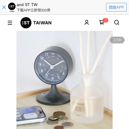
and ST TW
開啟APP
下載APP立即領300券
0
1
/
10