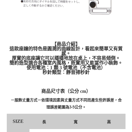
【商品介紹】
這款座鐘的特色是圓潤的曲線設計，看起來簡單又有質
感。
厚實的底座讓它可以穩穩地放在桌上，不容易傾倒。
簡約造型適合各種室內風格，既實用又能當作小裝飾。
使用電池：1 顆 3 號電池（不含電池）
秒針類型：靜音掃秒針
商品尺寸表（公分 cm）
－服飾丈量方式－依環境因素與丈量方式不同而產生些許誤差，合
理誤差範圍為3-5公分。
SIZE
長
寬
高