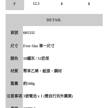
12.5
F
8
8
DETAIL
貨號
601332
尺寸
Free Size 單一尺寸
顏色
18鐵灰 / 52奶茶
材質
聚苯乙烯、紙張、鋼材
重量
約160g
注意事項
3號電池 x 1 (需自行另外購買)