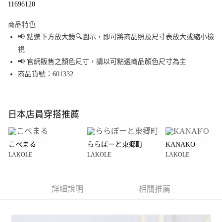
11696120
LINE Pay
商品特色
Apple Pay
📢 點選下方放大鏡🔍圖示，即可將商品照及尺寸表放大或縮小檢
視
街口支付
📢 官網販售之顏色尺寸，請以可點選商品顏色尺寸為主
悠遊付
商品貨號：601332
Google Pay
全盈+PAY
日本店員穿搭推薦
大哥付你分期
相關說明
こぺまる
ららぽーと東郷町
KANAKO
【大哥付你分期使用說明】
LAKOLE
LAKOLE
LAKOLE
AFTEE先享後付
1.本服務由台灣大哥大提供，台灣大哥大用戶可立即使用無須另外申請。
2.付款方式選擇「大哥付你分期」，訂單成立後會自動跳轉到大哥付的交易
相關說明
流程，驗證手機門號後，選擇欲分期的期數、繳款截止日，確認付款後即完
【關於「AFTEE先享後付」】
成交易。
詳細說明
相關推薦
AFTEE先享後付是「在收到商品之後才付款」的支付方式。 讓您購物簡單便
運送方式
3.實際核准額度、可分期數及費用金額請依後續交易確認頁面所載為準。
利好安心！
4.訂單成立30分鐘內，如未前往確認交易或遇審核未通過，訂單將自動取
１．簡單：不需註冊會員、不需綁卡、不需儲值。
全家 取貨付款
消。如遇「轉專審核」未通過狀況，表示未達大哥付你分期系統評分，恕無
２．便利：只要手機號碼，簡訊認證，即可結帳。
法說明評估內容。