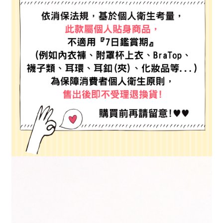
全家 取貨付款
消。如遇「轉專審核」未通過狀況，表示未達大哥付你分期系統評分，恕無
２．便利：只要手機號碼，簡訊認證，即可結帳。
法說明評估內容。
每筆NT$80，滿NT$1,500(含以上)免運費
３．安心：先確認商品／服務後，再付款。
【繳款方式說明】
1.分期款項不併入電信帳單，「大哥付你分期」於每月結算日後寄送繳費提
付款後 全家取貨
【「AFTEE先享後付」結帳流程】
醒簡訊。
１．於結帳方式選擇「AFTEE先享後付」後，將跳轉至「AFTEE先享後付」
每筆NT$80，滿NT$1,500(含以上)免運費
2.透過簡訊連結打開帳單後，可選擇「超商條碼／台灣大直營門市／銀行轉
結帳頁面，進行簡訊認證並確認金額後，即可完成結帳。
帳／街口支付／iPASS MONEY」等通路繳費。
２．訂單成立數日內，您將收到繳費通知簡訊。
7-11 取貨付款
３．收到繳費通知簡訊後14天內，點擊此簡訊中的連結，可透過四大超商／
【注意事項】
每筆NT$80，滿NT$1,500(含以上)免運費
ATM／網路銀行／等多元方式進行付款，方視為交易完成。
1.本服務係由「台灣大哥大股份有限公司」（以下簡稱本公司）所提供，讓
※ 請注意：結帳手續完成當下不需立刻繳費，但若您需要取消訂單，請聯絡
用戶於交易時，得透過本服務購買商品或服務，並由商店將買賣／分期付款
付款後 7-11取貨
購買商品的店家。未經商家同意取消之訂單仍視為有效，需透過AFTEE先享
買賣價金債權讓與本公司後，依約使用本公司帳單繳交帳款。
後付繳納相關費用。
每筆NT$80，滿NT$1,500(含以上)免運費
2.基於同意付款使用「大哥付你分期」之契約關係目的，商店將以您的個人
※ 交易是否成功請以「AFTEE先享後付 」之結帳頁面顯示為準，若有關於
資料（包含姓名、電話或地址）提供予台灣大哥大進項蒐集、處理及利用，
是否繳費成功／繳費後需取消欲退款等相關疑問，請聯繫「AFTEE先享後付
宅配
由本公司與您本人進行分期帳單所需資料之確認、核對及更正。
客戶支援中心」
https://netprotections.freshdesk.com/support/home
3.完整用戶服務條款，請詳閱以下連結：
https://oppay.tw/userRule
每筆NT$80，滿NT$1,500(含以上)免運費
【注意事項】
１．透過由恩沛科技股份有限公司提供之「AFTEE先享後付」服務完成之交
易，需依本服務之必要範圍內提供個人資料，並將交易相關給付款項請求債
權轉讓予恩沛科技股份有限公司。
２．關於個人資料處理事宜，請瀏覽以下網址：
https://aftee.tw/terms/#terms3
３．未成年的使用者請事先徵得法定代理人或監護人之同意方可使用
「AFTEE先享後付」，若未經同意申辦者引起之損失，本公司不負相關責
任。
４．使用「AFTEE先享後付」時，將依據個別帳號之用戶狀況，依本公司即