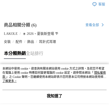
客服
商品相關分類 (6)
查看全部
LAKOLE
☀️ 2026・夏裝新登場 🌴
女裝
配件
飾品
耳針式耳環
本分類熱銷
全站排行
本網站中使用 cookie，欲查詢有關本網站使用 cookie 方式之詳情，及若您不希望
熱門標籤
在電腦上使用 cookie 時應如何變更電腦的 cookie 設定，請參閱本網站「
隱私權條
款
」之 Cookie 聲明。您繼續使用本網站即表示您同意本公司得按本網站使用條款
之 Cookie 聲明使用 cookie。
了解更多 >
我知道了