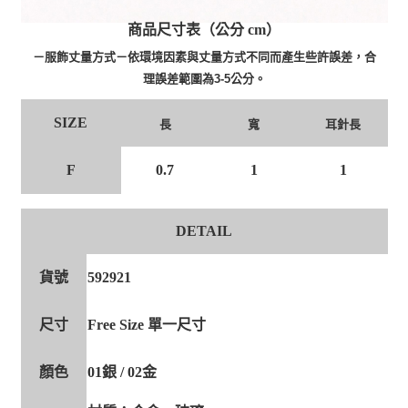
商品尺寸表（公分 cm）
－服飾丈量方式－依環境因素與丈量方式不同而產生些許誤差，合
理誤差範圍為3-5公分。
SIZE
長
寬
耳針長
F
0.7
1
1
DETAIL
貨號
592921
尺寸
Free Size 單一尺寸
顏色
01銀 / 02金