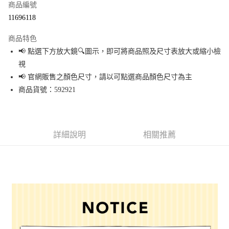
商品編號
超商取貨付款
11696118
LINE Pay
商品特色
Apple Pay
📢 點選下方放大鏡🔍圖示，即可將商品照及尺寸表放大或縮小檢
視
街口支付
📢 官網販售之顏色尺寸，請以可點選商品顏色尺寸為主
悠遊付
商品貨號：592921
Google Pay
全盈+PAY
詳細說明
相關推薦
大哥付你分期
相關說明
【大哥付你分期使用說明】
AFTEE先享後付
1.本服務由台灣大哥大提供，台灣大哥大用戶可立即使用無須另外申請。
2.付款方式選擇「大哥付你分期」，訂單成立後會自動跳轉到大哥付的交易
相關說明
流程，驗證手機門號後，選擇欲分期的期數、繳款截止日，確認付款後即完
【關於「AFTEE先享後付」】
成交易。
AFTEE先享後付是「在收到商品之後才付款」的支付方式。 讓您購物簡單便
運送方式
3.實際核准額度、可分期數及費用金額請依後續交易確認頁面所載為準。
利好安心！
4.訂單成立30分鐘內，如未前往確認交易或遇審核未通過，訂單將自動取
１．簡單：不需註冊會員、不需綁卡、不需儲值。