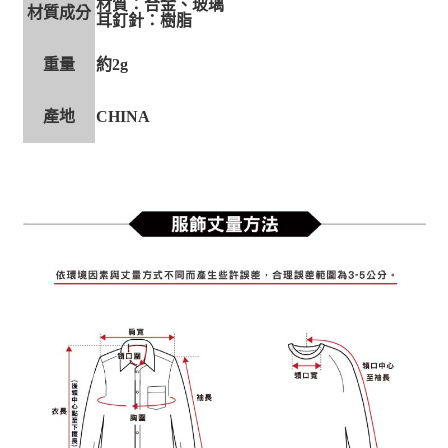
材質：合金、玻璃
材質成分
耳釘針：樹脂
重量
約2g
產地
CHINA