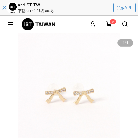
and ST TW
開啟APP
下載APP立即領300券
0
1
/
4