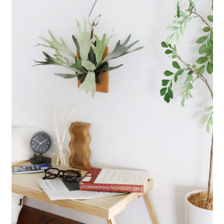
每筆NT$80，滿NT$888(含以上)免運費
３．安心：先確認商品／服務後，再付款。
【繳款方式說明】
1.分期款項不併入電信帳單，「大哥付你分期」於每月結算日後寄送繳費提
付款後 全家取貨
【「AFTEE先享後付」結帳流程】
醒簡訊。
１．於結帳方式選擇「AFTEE先享後付」後，將跳轉至「AFTEE先享後付」
每筆NT$80，滿NT$888(含以上)免運費
2.透過簡訊連結打開帳單後，可選擇「超商條碼／台灣大直營門市／銀行轉
結帳頁面，進行簡訊認證並確認金額後，即可完成結帳。
帳／街口支付／iPASS MONEY」等通路繳費。
２．訂單成立數日內，您將收到繳費通知簡訊。
7-11 取貨付款
３．收到繳費通知簡訊後14天內，點擊此簡訊中的連結，可透過四大超商／
【注意事項】
每筆NT$80，滿NT$1,500(含以上)免運費
ATM／網路銀行／等多元方式進行付款，方視為交易完成。
1.本服務係由「台灣大哥大股份有限公司」（以下簡稱本公司）所提供，讓
※ 請注意：結帳手續完成當下不需立刻繳費，但若您需要取消訂單，請聯絡
用戶於交易時，得透過本服務購買商品或服務，並由商店將買賣／分期付款
付款後 7-11取貨
購買商品的店家。未經商家同意取消之訂單仍視為有效，需透過AFTEE先享
買賣價金債權讓與本公司後，依約使用本公司帳單繳交帳款。
後付繳納相關費用。
每筆NT$80，滿NT$1,500(含以上)免運費
2.基於同意付款使用「大哥付你分期」之契約關係目的，商店將以您的個人
※ 交易是否成功請以「AFTEE先享後付 」之結帳頁面顯示為準，若有關於
資料（包含姓名、電話或地址）提供予台灣大哥大進項蒐集、處理及利用，
是否繳費成功／繳費後需取消欲退款等相關疑問，請聯繫「AFTEE先享後付
宅配
由本公司與您本人進行分期帳單所需資料之確認、核對及更正。
客戶支援中心」
https://netprotections.freshdesk.com/support/home
3.完整用戶服務條款，請詳閱以下連結：
https://oppay.tw/userRule
每筆NT$80，滿NT$1,500(含以上)免運費
【注意事項】
１．透過由恩沛科技股份有限公司提供之「AFTEE先享後付」服務完成之交
易，需依本服務之必要範圍內提供個人資料，並將交易相關給付款項請求債
權轉讓予恩沛科技股份有限公司。
２．關於個人資料處理事宜，請瀏覽以下網址：
https://aftee.tw/terms/#terms3
３．未成年的使用者請事先徵得法定代理人或監護人之同意方可使用
「AFTEE先享後付」，若未經同意申辦者引起之損失，本公司不負相關責
任。
４．使用「AFTEE先享後付」時，將依據個別帳號之用戶狀況，依本公司即
時審查核予不同之上限額度；若仍有額度不足之情形，本公司將視審查結果