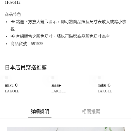
11696112
LINE Pay
商品特色
Apple Pay
📢 點選下方放大鏡🔍圖示，即可將商品照及尺寸表放大或縮小檢
視
街口支付
📢 官網販售之顏色尺寸，請以可點選商品顏色尺寸為主
悠遊付
商品貨號：591535
Google Pay
全盈+PAY
日本店員穿搭推薦
大哥付你分期
相關說明
miku ☪︎
saaaa-
miku ☪︎
【大哥付你分期使用說明】
LAKOLE
LAKOLE
LAKOLE
AFTEE先享後付
1.本服務由台灣大哥大提供，台灣大哥大用戶可立即使用無須另外申請。
2.付款方式選擇「大哥付你分期」，訂單成立後會自動跳轉到大哥付的交易
相關說明
流程，驗證手機門號後，選擇欲分期的期數、繳款截止日，確認付款後即完
【關於「AFTEE先享後付」】
成交易。
詳細說明
相關推薦
AFTEE先享後付是「在收到商品之後才付款」的支付方式。 讓您購物簡單便
運送方式
3.實際核准額度、可分期數及費用金額請依後續交易確認頁面所載為準。
利好安心！
4.訂單成立30分鐘內，如未前往確認交易或遇審核未通過，訂單將自動取
１．簡單：不需註冊會員、不需綁卡、不需儲值。
全家 取貨付款
消。如遇「轉專審核」未通過狀況，表示未達大哥付你分期系統評分，恕無
２．便利：只要手機號碼，簡訊認證，即可結帳。
法說明評估內容。