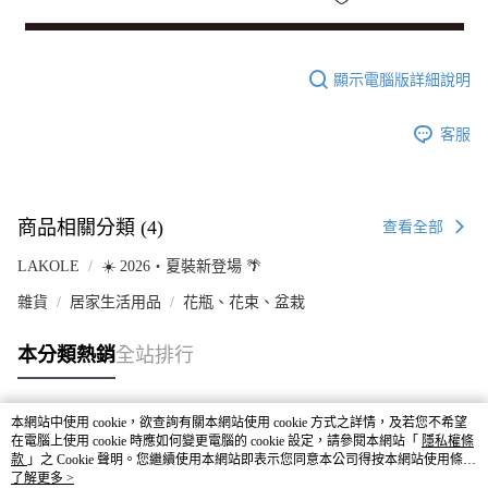
顯示電腦版詳細說明
客服
商品相關分類 (4)
查看全部
LAKOLE
☀️ 2026・夏裝新登場 🌴
雜貨
居家生活用品
花瓶、花束、盆栽
本分類熱銷
全站排行
本網站中使用 cookie，欲查詢有關本網站使用 cookie 方式之詳情，及若您不希望
熱門標籤
在電腦上使用 cookie 時應如何變更電腦的 cookie 設定，請參閱本網站「
隱私權條
款
」之 Cookie 聲明。您繼續使用本網站即表示您同意本公司得按本網站使用條款
之 Cookie 聲明使用 cookie。
了解更多 >