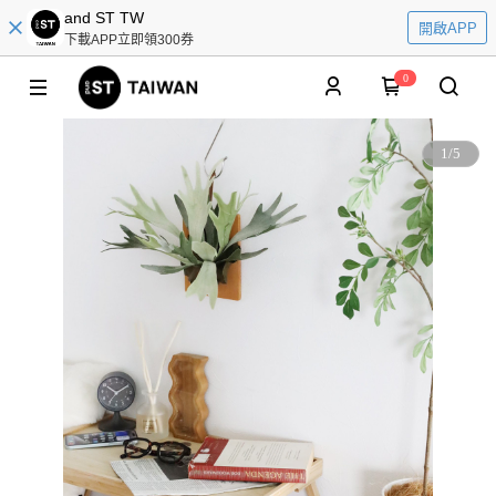
and ST TW
開啟APP
下載APP立即領300券
0
1
/
5