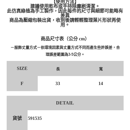
【使用方法】
建議使用乾布或手持除塵刷清潔。
此仿真綠植為手工製作，因此每件的尺寸與細節可能略有
差異
商品為壓縮包裝出貨，收到後請輕輕整理葉片形狀再使
用。
商品尺寸表（公分 cm）
－服飾丈量方式－依環境因素與丈量方式不同而產生些許誤差，合
理誤差範圍為3-5公分。
SIZE
長
寬
F
33
14
DETAIL
貨號
591535