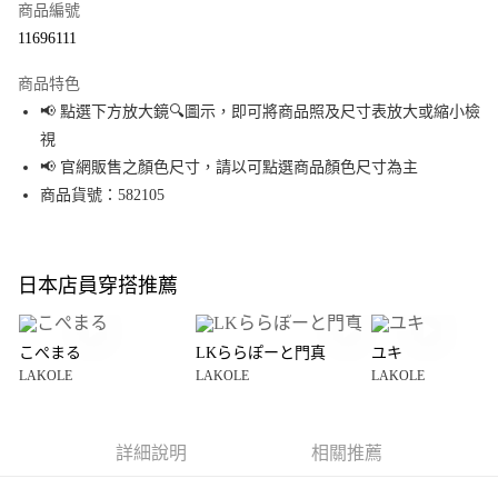
商品編號
超商取貨付款
11696111
LINE Pay
商品特色
Apple Pay
📢 點選下方放大鏡🔍圖示，即可將商品照及尺寸表放大或縮小檢
視
街口支付
📢 官網販售之顏色尺寸，請以可點選商品顏色尺寸為主
悠遊付
商品貨號：582105
Google Pay
全盈+PAY
日本店員穿搭推薦
大哥付你分期
相關說明
こぺまる
LKららぽーと門真
ユキ
【大哥付你分期使用說明】
LAKOLE
LAKOLE
LAKOLE
AFTEE先享後付
1.本服務由台灣大哥大提供，台灣大哥大用戶可立即使用無須另外申請。
2.付款方式選擇「大哥付你分期」，訂單成立後會自動跳轉到大哥付的交易
相關說明
流程，驗證手機門號後，選擇欲分期的期數、繳款截止日，確認付款後即完
【關於「AFTEE先享後付」】
成交易。
詳細說明
相關推薦
AFTEE先享後付是「在收到商品之後才付款」的支付方式。 讓您購物簡單便
運送方式
3.實際核准額度、可分期數及費用金額請依後續交易確認頁面所載為準。
利好安心！
4.訂單成立30分鐘內，如未前往確認交易或遇審核未通過，訂單將自動取
１．簡單：不需註冊會員、不需綁卡、不需儲值。