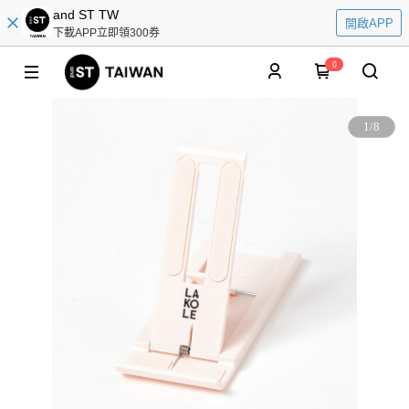
and ST TW
開啟APP
下載APP立即領300券
0
1
/
8