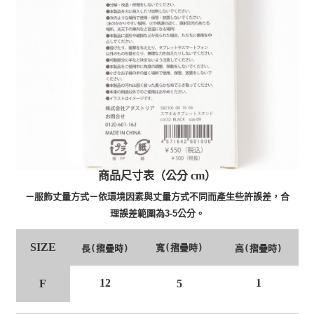
商品尺寸表（公分 cm）
－服飾丈量方式－依環境因素與丈量方式不同而產生些許誤差，合
理誤差範圍為3-5公分。
SIZE
寬
(摺疊時)
長(摺疊時)
高(摺疊時)
12
1
F
5