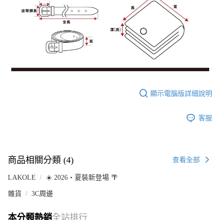
顯示電腦版詳細說明
客服
商品相關分類 (4)
查看全部
LAKOLE
☀️ 2026・夏裝新登場 🌴
雜貨
3C周邊
本分類熱銷
全站排行