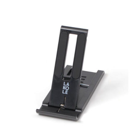
全家 取貨付款
消。如遇「轉專審核」未通過狀況，表示未達大哥付你分期系統評分，恕無
２．便利：只要手機號碼，簡訊認證，即可結帳。
法說明評估內容。
每筆NT$80，滿NT$888(含以上)免運費
３．安心：先確認商品／服務後，再付款。
【繳款方式說明】
1.分期款項不併入電信帳單，「大哥付你分期」於每月結算日後寄送繳費提
付款後 全家取貨
【「AFTEE先享後付」結帳流程】
醒簡訊。
１．於結帳方式選擇「AFTEE先享後付」後，將跳轉至「AFTEE先享後付」
每筆NT$80，滿NT$888(含以上)免運費
2.透過簡訊連結打開帳單後，可選擇「超商條碼／台灣大直營門市／銀行轉
結帳頁面，進行簡訊認證並確認金額後，即可完成結帳。
帳／街口支付／iPASS MONEY」等通路繳費。
２．訂單成立數日內，您將收到繳費通知簡訊。
7-11 取貨付款
３．收到繳費通知簡訊後14天內，點擊此簡訊中的連結，可透過四大超商／
【注意事項】
每筆NT$80，滿NT$1,500(含以上)免運費
ATM／網路銀行／等多元方式進行付款，方視為交易完成。
1.本服務係由「台灣大哥大股份有限公司」（以下簡稱本公司）所提供，讓
※ 請注意：結帳手續完成當下不需立刻繳費，但若您需要取消訂單，請聯絡
用戶於交易時，得透過本服務購買商品或服務，並由商店將買賣／分期付款
付款後 7-11取貨
購買商品的店家。未經商家同意取消之訂單仍視為有效，需透過AFTEE先享
買賣價金債權讓與本公司後，依約使用本公司帳單繳交帳款。
後付繳納相關費用。
每筆NT$80，滿NT$1,500(含以上)免運費
2.基於同意付款使用「大哥付你分期」之契約關係目的，商店將以您的個人
※ 交易是否成功請以「AFTEE先享後付 」之結帳頁面顯示為準，若有關於
資料（包含姓名、電話或地址）提供予台灣大哥大進項蒐集、處理及利用，
是否繳費成功／繳費後需取消欲退款等相關疑問，請聯繫「AFTEE先享後付
宅配
由本公司與您本人進行分期帳單所需資料之確認、核對及更正。
客戶支援中心」
https://netprotections.freshdesk.com/support/home
3.完整用戶服務條款，請詳閱以下連結：
https://oppay.tw/userRule
每筆NT$80，滿NT$1,500(含以上)免運費
【注意事項】
１．透過由恩沛科技股份有限公司提供之「AFTEE先享後付」服務完成之交
易，需依本服務之必要範圍內提供個人資料，並將交易相關給付款項請求債
權轉讓予恩沛科技股份有限公司。
２．關於個人資料處理事宜，請瀏覽以下網址：
https://aftee.tw/terms/#terms3
３．未成年的使用者請事先徵得法定代理人或監護人之同意方可使用
「AFTEE先享後付」，若未經同意申辦者引起之損失，本公司不負相關責
任。
４．使用「AFTEE先享後付」時，將依據個別帳號之用戶狀況，依本公司即