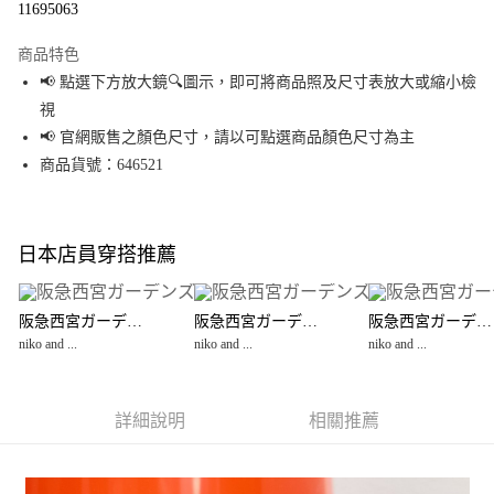
11695063
LINE Pay
商品特色
Apple Pay
📢 點選下方放大鏡🔍圖示，即可將商品照及尺寸表放大或縮小檢
視
街口支付
📢 官網販售之顏色尺寸，請以可點選商品顏色尺寸為主
悠遊付
商品貨號：646521
Google Pay
全盈+PAY
日本店員穿搭推薦
大哥付你分期
相關說明
阪急西宮ガーデンズ
阪急西宮ガーデンズ
阪急西宮ガーデンズ
【大哥付你分期使用說明】
niko and ...
niko and ...
niko and ...
AFTEE先享後付
1.本服務由台灣大哥大提供，台灣大哥大用戶可立即使用無須另外申請。
2.付款方式選擇「大哥付你分期」，訂單成立後會自動跳轉到大哥付的交易
相關說明
流程，驗證手機門號後，選擇欲分期的期數、繳款截止日，確認付款後即完
【關於「AFTEE先享後付」】
成交易。
詳細說明
相關推薦
AFTEE先享後付是「在收到商品之後才付款」的支付方式。 讓您購物簡單便
運送方式
3.實際核准額度、可分期數及費用金額請依後續交易確認頁面所載為準。
利好安心！
4.訂單成立30分鐘內，如未前往確認交易或遇審核未通過，訂單將自動取
１．簡單：不需註冊會員、不需綁卡、不需儲值。
全家 取貨付款
消。如遇「轉專審核」未通過狀況，表示未達大哥付你分期系統評分，恕無
２．便利：只要手機號碼，簡訊認證，即可結帳。
法說明評估內容。