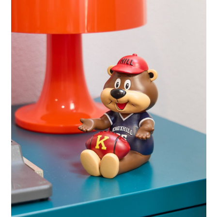
每筆NT$80，滿NT$888(含以上)免運費
３．安心：先確認商品／服務後，再付款。
【繳款方式說明】
1.分期款項不併入電信帳單，「大哥付你分期」於每月結算日後寄送繳費提
付款後 全家取貨
【「AFTEE先享後付」結帳流程】
醒簡訊。
１．於結帳方式選擇「AFTEE先享後付」後，將跳轉至「AFTEE先享後付」
每筆NT$80，滿NT$888(含以上)免運費
2.透過簡訊連結打開帳單後，可選擇「超商條碼／台灣大直營門市／銀行轉
結帳頁面，進行簡訊認證並確認金額後，即可完成結帳。
帳／街口支付／iPASS MONEY」等通路繳費。
２．訂單成立數日內，您將收到繳費通知簡訊。
7-11 取貨付款
３．收到繳費通知簡訊後14天內，點擊此簡訊中的連結，可透過四大超商／
【注意事項】
每筆NT$80，滿NT$1,500(含以上)免運費
ATM／網路銀行／等多元方式進行付款，方視為交易完成。
1.本服務係由「台灣大哥大股份有限公司」（以下簡稱本公司）所提供，讓
※ 請注意：結帳手續完成當下不需立刻繳費，但若您需要取消訂單，請聯絡
用戶於交易時，得透過本服務購買商品或服務，並由商店將買賣／分期付款
付款後 7-11取貨
購買商品的店家。未經商家同意取消之訂單仍視為有效，需透過AFTEE先享
買賣價金債權讓與本公司後，依約使用本公司帳單繳交帳款。
後付繳納相關費用。
每筆NT$80，滿NT$1,500(含以上)免運費
2.基於同意付款使用「大哥付你分期」之契約關係目的，商店將以您的個人
※ 交易是否成功請以「AFTEE先享後付 」之結帳頁面顯示為準，若有關於
資料（包含姓名、電話或地址）提供予台灣大哥大進項蒐集、處理及利用，
是否繳費成功／繳費後需取消欲退款等相關疑問，請聯繫「AFTEE先享後付
宅配
由本公司與您本人進行分期帳單所需資料之確認、核對及更正。
客戶支援中心」
https://netprotections.freshdesk.com/support/home
3.完整用戶服務條款，請詳閱以下連結：
https://oppay.tw/userRule
每筆NT$80，滿NT$1,500(含以上)免運費
【注意事項】
１．透過由恩沛科技股份有限公司提供之「AFTEE先享後付」服務完成之交
易，需依本服務之必要範圍內提供個人資料，並將交易相關給付款項請求債
權轉讓予恩沛科技股份有限公司。
２．關於個人資料處理事宜，請瀏覽以下網址：
https://aftee.tw/terms/#terms3
３．未成年的使用者請事先徵得法定代理人或監護人之同意方可使用
「AFTEE先享後付」，若未經同意申辦者引起之損失，本公司不負相關責
任。
４．使用「AFTEE先享後付」時，將依據個別帳號之用戶狀況，依本公司即
時審查核予不同之上限額度；若仍有額度不足之情形，本公司將視審查結果