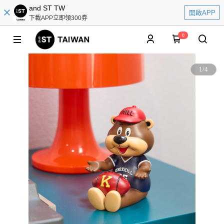
and ST TW
開啟APP
下載APP立即領300券
0
1
/
4