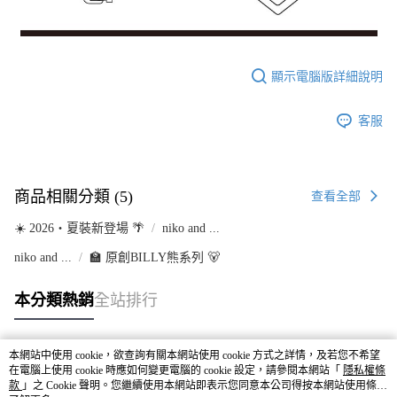
顯示電腦版詳細說明
客服
商品相關分類 (5)
查看全部
☀️ 2026・夏裝新登場 🌴
niko and ...
niko and ...
🏫 原創BILLY熊系列 🐻
本分類熱銷
全站排行
本網站中使用 cookie，欲查詢有關本網站使用 cookie 方式之詳情，及若您不希望
熱門標籤
在電腦上使用 cookie 時應如何變更電腦的 cookie 設定，請參閱本網站「
隱私權條
款
」之 Cookie 聲明。您繼續使用本網站即表示您同意本公司得按本網站使用條款