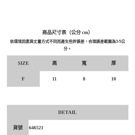
商品尺寸表（公分 cm）
依環境因素與丈量方式不同而產生些許誤差，合理誤差範圍為3-5公
分。
高
寬
厚
SIZE
F
11
8
10
DETAIL
貨號
646521