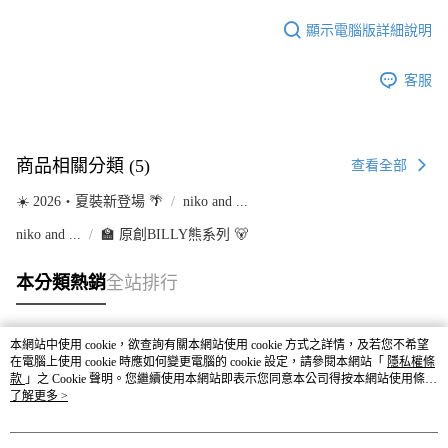
顯示電腦版詳細說明
客服
商品相關分類 (5)
查看全部
☀️ 2026・夏裝新登場 🌴
niko and ...
niko and ...
🏫 原創BILLY熊系列 🐻
本分類熱銷
全站排行
本網站中使用 cookie，欲查詢有關本網站使用 cookie 方式之詳情，及若您不希望
熱門標籤
在電腦上使用 cookie 時應如何變更電腦的 cookie 設定，請參閱本網站「
隱私權條
款
」之 Cookie 聲明。您繼續使用本網站即表示您同意本公司得按本網站使用條款
之 Cookie 聲明使用 cookie。
了解更多 >