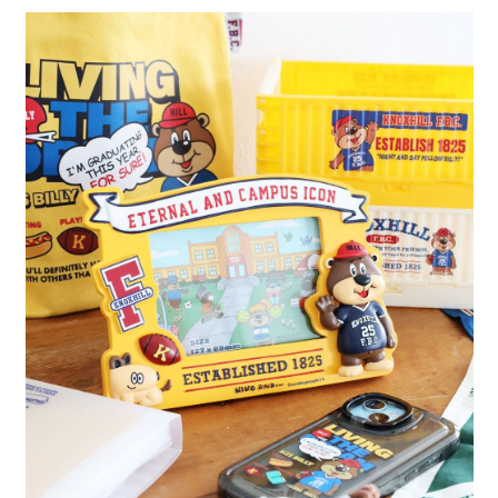
全家 取貨付款
消。如遇「轉專審核」未通過狀況，表示未達大哥付你分期系統評分，恕無
２．便利：只要手機號碼，簡訊認證，即可結帳。
法說明評估內容。
每筆NT$80，滿NT$888(含以上)免運費
３．安心：先確認商品／服務後，再付款。
【繳款方式說明】
1.分期款項不併入電信帳單，「大哥付你分期」於每月結算日後寄送繳費提
付款後 全家取貨
【「AFTEE先享後付」結帳流程】
醒簡訊。
１．於結帳方式選擇「AFTEE先享後付」後，將跳轉至「AFTEE先享後付」
每筆NT$80，滿NT$888(含以上)免運費
2.透過簡訊連結打開帳單後，可選擇「超商條碼／台灣大直營門市／銀行轉
結帳頁面，進行簡訊認證並確認金額後，即可完成結帳。
帳／街口支付／iPASS MONEY」等通路繳費。
２．訂單成立數日內，您將收到繳費通知簡訊。
7-11 取貨付款
３．收到繳費通知簡訊後14天內，點擊此簡訊中的連結，可透過四大超商／
【注意事項】
每筆NT$80，滿NT$1,500(含以上)免運費
ATM／網路銀行／等多元方式進行付款，方視為交易完成。
1.本服務係由「台灣大哥大股份有限公司」（以下簡稱本公司）所提供，讓
※ 請注意：結帳手續完成當下不需立刻繳費，但若您需要取消訂單，請聯絡
用戶於交易時，得透過本服務購買商品或服務，並由商店將買賣／分期付款
付款後 7-11取貨
購買商品的店家。未經商家同意取消之訂單仍視為有效，需透過AFTEE先享
買賣價金債權讓與本公司後，依約使用本公司帳單繳交帳款。
後付繳納相關費用。
每筆NT$80，滿NT$1,500(含以上)免運費
2.基於同意付款使用「大哥付你分期」之契約關係目的，商店將以您的個人
※ 交易是否成功請以「AFTEE先享後付 」之結帳頁面顯示為準，若有關於
資料（包含姓名、電話或地址）提供予台灣大哥大進項蒐集、處理及利用，
是否繳費成功／繳費後需取消欲退款等相關疑問，請聯繫「AFTEE先享後付
宅配
由本公司與您本人進行分期帳單所需資料之確認、核對及更正。
客戶支援中心」
https://netprotections.freshdesk.com/support/home
3.完整用戶服務條款，請詳閱以下連結：
https://oppay.tw/userRule
每筆NT$80，滿NT$1,500(含以上)免運費
【注意事項】
１．透過由恩沛科技股份有限公司提供之「AFTEE先享後付」服務完成之交
易，需依本服務之必要範圍內提供個人資料，並將交易相關給付款項請求債
權轉讓予恩沛科技股份有限公司。
２．關於個人資料處理事宜，請瀏覽以下網址：
https://aftee.tw/terms/#terms3
３．未成年的使用者請事先徵得法定代理人或監護人之同意方可使用
「AFTEE先享後付」，若未經同意申辦者引起之損失，本公司不負相關責
任。
４．使用「AFTEE先享後付」時，將依據個別帳號之用戶狀況，依本公司即