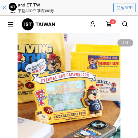
and ST TW
開啟APP
下載APP立即領300券
0
1
/
4