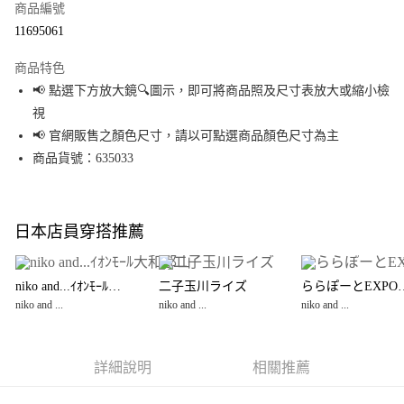
商品編號
超商取貨付款
11695061
LINE Pay
商品特色
Apple Pay
📢 點選下方放大鏡🔍圖示，即可將商品照及尺寸表放大或縮小檢
視
街口支付
📢 官網販售之顏色尺寸，請以可點選商品顏色尺寸為主
悠遊付
商品貨號：635033
Google Pay
全盈+PAY
日本店員穿搭推薦
大哥付你分期
相關說明
niko and...ｲｵﾝﾓｰﾙ大和郡山
二子玉川ライズ
ららぽーとE
【大哥付你分期使用說明】
niko and ...
niko and ...
niko and ...
AFTEE先享後付
1.本服務由台灣大哥大提供，台灣大哥大用戶可立即使用無須另外申請。
2.付款方式選擇「大哥付你分期」，訂單成立後會自動跳轉到大哥付的交易
相關說明
流程，驗證手機門號後，選擇欲分期的期數、繳款截止日，確認付款後即完
【關於「AFTEE先享後付」】
成交易。
詳細說明
相關推薦
AFTEE先享後付是「在收到商品之後才付款」的支付方式。 讓您購物簡單便
運送方式
3.實際核准額度、可分期數及費用金額請依後續交易確認頁面所載為準。
利好安心！
4.訂單成立30分鐘內，如未前往確認交易或遇審核未通過，訂單將自動取
１．簡單：不需註冊會員、不需綁卡、不需儲值。