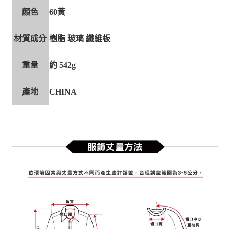
顏色
60黃
材質成分
樹脂 玻璃 纖維板
重量
約 542g
產地
CHINA