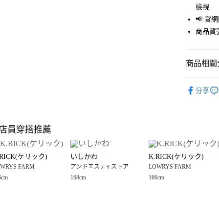
檢視
Apple Pay
📢 
街口支付
商品貨號
悠遊付
商品相關分
Google Pay
全盈+PAY
🈹 夏季 SU
分享
☀️ 2026
大哥付你
相關說明
LOWRYS 
【大哥付
店員穿搭推薦
AFTEE先
1.本服務
LOWRYS 
2.付款方
相關說明
男裝
褲
流程，驗
【關於「A
.RICK(ケリック)
いしかわ
K.RICK(ケリック)
完成交易
AFTEE
男女適穿
3.實際核
WRYS FARM
アンドエスティストア
LOWRYS FARM
便利好安
運送方式
4.訂單成
１．簡單
6cm
168cm
166cm
LOWRYS 
消。如遇
２．便利
全家 取貨
無法說明
３．安心
LOWRYS 
【繳款方
每筆NT$8
1.分期款
【「AFT
醒簡訊。