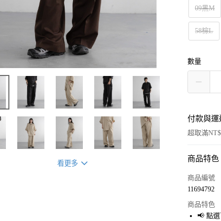
09黑M
58棕L
數量
付款與運
超取滿NT$
商品特色
付款方式
看更多
信用卡一
商品編號
11694792
超商取貨
商品特色
LINE Pay
📢 