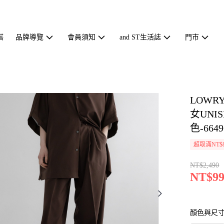
搭
品牌導覽
會員須知
and ST生活誌
門市
LOWR
女UN
色-6649
超取滿NT$
NT$2,490
NT$99
顏色與尺