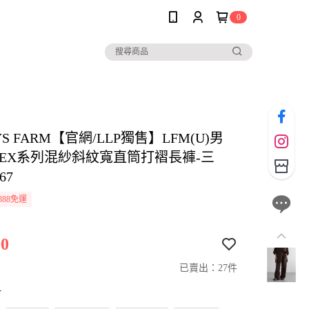
0
YS FARM【官網/LLP獨售】LFM(U)男
ISEX系列混紗斜紋寬直筒打褶長褲-三
67
888免運
0
已賣出：27件
寸