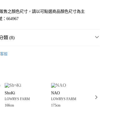
官網販售之顏色尺寸，請以可點選商品顏色尺寸為主
：664967
類 (8)
MMER SALE ↘️
LOWRYS FARM
客服
・夏裝新登場 🌴
LOWRYS FARM
分期
FARM
男裝
褲
你分期使用說明】
享後付
由台灣大哥大提供，台灣大哥大用戶可立即使用無須另外申請。
FARM
男女適穿
褲
式選擇「大哥付你分期」，訂單成立後會自動跳轉到大哥付的交易
長褲
證手機門號後，選擇欲分期的期數、繳款截止日，確認付款後即
FTEE先享後付」】
。
ShoKi
NAO
ume.
先享後付是「在收到商品之後才付款」的支付方式。 讓您購物簡單
褲
准額度、可分期數及費用金額請依後續交易確認頁面所載為準。
LOWRYS FARM
LOWRYS FARM
LOWRYS FARM
心！
立30分鐘內，如未前往確認交易或遇審核未通過，訂單將自動取
：不需註冊會員、不需綁卡、不需儲值。
166cm
175cm
152cm
FARM
☀️ 2026・夏裝新登場 🌴
「轉專審核」未通過狀況，表示未達大哥付你分期系統評分，恕
：只要手機號碼，簡訊認證，即可結帳。
付款
評估內容。
：先確認商品／服務後，再付款。
FARM
🈹 LAST SALE 最低3折起 ↘️
式說明】
0，滿NT$888(含以上)免運費
項不併入電信帳單，「大哥付你分期」於每月結算日後寄送繳費提
EE先享後付」結帳流程】