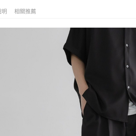
付款後 全
１．於結帳
2.透過簡
付」結帳
每筆NT$8
帳／街口支付
說明
相關推薦
２．訂單
３．收到繳
7-11 取貨
【注意事
／ATM／
1.本服務
※ 請注意
每筆NT$8
用戶於交
絡購買商品
款買賣價
先享後付
付款後 7-
2.基於同
※ 交易是
每筆NT$8
資料（包
是否繳費成
用，由本
付客戶支
宅配
3.完整用
【注意事
每筆NT$8
１．透過由
交易，需
求債權轉
２．關於
３．未成
「AFTE
任。
４．使用「
即時審查
結果請求
５．嚴禁
形，恩沛