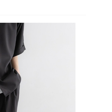
家取貨
方式選擇「AFTEE先享後付」後，將跳轉至「AFTEE先享後
訊連結打開帳單後，可選擇「超商條碼／台灣大直營門市／銀行轉
頁面，進行簡訊認證並確認金額後，即可完成結帳。
0，滿NT$888(含以上)免運費
／iPASS MONEY」等通路繳費。
成立數日內，您將收到繳費通知簡訊。
費通知簡訊後14天內，點擊此簡訊中的連結，可透過四大超商
付款
項】
網路銀行／等多元方式進行付款，方視為交易完成。
係由「台灣大哥大股份有限公司」（以下簡稱本公司）所提供，讓
：結帳手續完成當下不需立刻繳費，但若您需要取消訂單，請聯
0，滿NT$1,500(含以上)免運費
易時，得透過本服務購買商品或服務，並由商店將買賣／分期付
的店家。未經商家同意取消之訂單仍視為有效，需透過AFTEE
金債權讓與本公司後，依約使用本公司帳單繳交帳款。
繳納相關費用。
11取貨
意付款使用「大哥付你分期」之契約關係目的，商店將以您的個人
否成功請以「AFTEE先享後付 」之結帳頁面顯示為準，若有關於
0，滿NT$1,500(含以上)免運費
含姓名、電話或地址）提供予台灣大哥大進項蒐集、處理及利
功／繳費後需取消欲退款等相關疑問，請聯繫「AFTEE先享後
公司與您本人進行分期帳單所需資料之確認、核對及更正。
援中心」
https://netprotections.freshdesk.com/support/home
戶服務條款，請詳閱以下連結：
https://oppay.tw/userRule
項】
0，滿NT$1,500(含以上)免運費
恩沛科技股份有限公司提供之「AFTEE先享後付」服務完成之
依本服務之必要範圍內提供個人資料，並將交易相關給付款項請
讓予恩沛科技股份有限公司。
個人資料處理事宜，請瀏覽以下網址：
https://aftee.tw/terms/#terms3
年的使用者請事先徵得法定代理人或監護人之同意方可使用
E先享後付」，若未經同意申辦者引起之損失，本公司不負相關責
AFTEE先享後付」時，將依據個別帳號之用戶狀況，依本公司
核予不同之上限額度；若仍有額度不足之情形，本公司將視審查
用戶進行身份認證。
一人註冊多個帳號或使用他人資訊註冊。若發現惡意使用之情
科技股份有限公司將有權停止該用戶之使用額度並採取法律行