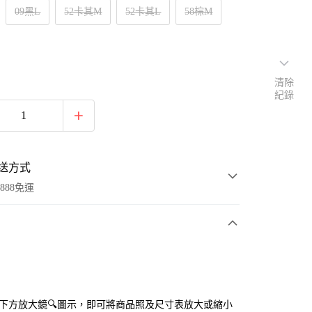
09黑L
52卡其M
52卡其L
58棕M
清除
紀錄
送方式
888免運
次付款
付款
點選下方放大鏡🔍圖示，即可將商品照及尺寸表放大或縮小