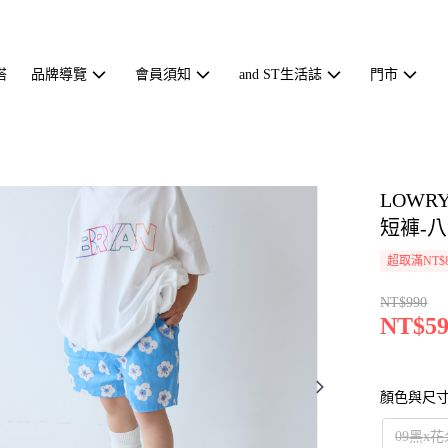
搭
品牌導覽
會員須知
and ST生活誌
門市
LOWR
短褲-八色
超取滿NT$
NT$990
NT$59
顏色與尺
09黑x花