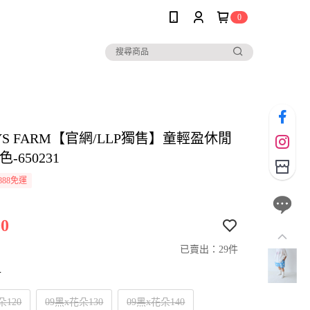
0
YS FARM【官網/LLP獨售】童輕盈休閒
-650231
888免運
0
已賣出：29件
寸
朵120
09黑x花朵130
09黑x花朵140