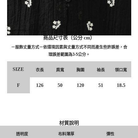
商品尺寸表（公分 cm）
－服飾丈量方式－依環境因素與丈量方式不同而產生些許誤差，合
理誤差範圍為3-5公分。
SIZE
衣長
肩寬
胸圍
袖長
領口寬
F
126
50
120
51
18.5
材質說明
透明度
布料薄厚
彈性