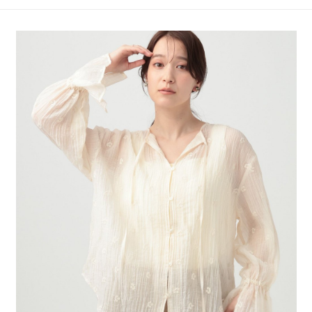
4.訂單成立30分鐘內，如未前往確認交易或遇審核未通過，訂單將自動取
１．簡單：不需註冊會員、不需綁卡、不需儲值。
全家 取貨付款
消。如遇「轉專審核」未通過狀況，表示未達大哥付你分期系統評分，恕無
２．便利：只要手機號碼，簡訊認證，即可結帳。
法說明評估內容。
每筆NT$80，滿NT$888(含以上)免運費
３．安心：先確認商品／服務後，再付款。
【繳款方式說明】
1.分期款項不併入電信帳單，「大哥付你分期」於每月結算日後寄送繳費提
付款後 全家取貨
【「AFTEE先享後付」結帳流程】
醒簡訊。
１．於結帳方式選擇「AFTEE先享後付」後，將跳轉至「AFTEE先享後付」
每筆NT$80，滿NT$888(含以上)免運費
2.透過簡訊連結打開帳單後，可選擇「超商條碼／台灣大直營門市／銀行轉
結帳頁面，進行簡訊認證並確認金額後，即可完成結帳。
帳／街口支付／iPASS MONEY」等通路繳費。
２．訂單成立數日內，您將收到繳費通知簡訊。
7-11 取貨付款
３．收到繳費通知簡訊後14天內，點擊此簡訊中的連結，可透過四大超商／
【注意事項】
每筆NT$80，滿NT$1,500(含以上)免運費
ATM／網路銀行／等多元方式進行付款，方視為交易完成。
1.本服務係由「台灣大哥大股份有限公司」（以下簡稱本公司）所提供，讓
※ 請注意：結帳手續完成當下不需立刻繳費，但若您需要取消訂單，請聯絡
用戶於交易時，得透過本服務購買商品或服務，並由商店將買賣／分期付款
付款後 7-11取貨
購買商品的店家。未經商家同意取消之訂單仍視為有效，需透過AFTEE先享
買賣價金債權讓與本公司後，依約使用本公司帳單繳交帳款。
後付繳納相關費用。
每筆NT$80，滿NT$1,500(含以上)免運費
2.基於同意付款使用「大哥付你分期」之契約關係目的，商店將以您的個人
※ 交易是否成功請以「AFTEE先享後付 」之結帳頁面顯示為準，若有關於
資料（包含姓名、電話或地址）提供予台灣大哥大進項蒐集、處理及利用，
是否繳費成功／繳費後需取消欲退款等相關疑問，請聯繫「AFTEE先享後付
宅配
由本公司與您本人進行分期帳單所需資料之確認、核對及更正。
客戶支援中心」
https://netprotections.freshdesk.com/support/home
3.完整用戶服務條款，請詳閱以下連結：
https://oppay.tw/userRule
每筆NT$80，滿NT$1,500(含以上)免運費
【注意事項】
１．透過由恩沛科技股份有限公司提供之「AFTEE先享後付」服務完成之交
易，需依本服務之必要範圍內提供個人資料，並將交易相關給付款項請求債
權轉讓予恩沛科技股份有限公司。
２．關於個人資料處理事宜，請瀏覽以下網址：
https://aftee.tw/terms/#terms3
３．未成年的使用者請事先徵得法定代理人或監護人之同意方可使用
「AFTEE先享後付」，若未經同意申辦者引起之損失，本公司不負相關責
任。