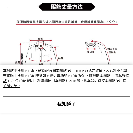
本網站中使用 cookie，欲查詢有關本網站使用 cookie 方式之詳情，及若您不希望
在電腦上使用 cookie 時應如何變更電腦的 cookie 設定，請參閱本網站「
隱私權條
款
」之 Cookie 聲明。您繼續使用本網站即表示您同意本公司得按本網站使用條款
之 Cookie 聲明使用 cookie。
了解更多 >
我知道了