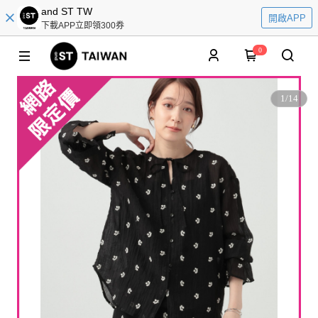
and ST TW
開啟APP
下載APP立即領300券
0
1
/
14