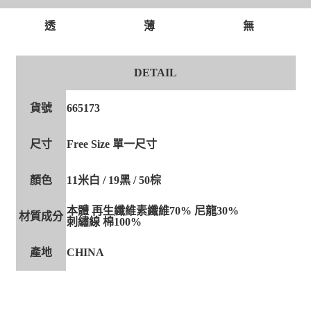
透
薄
無
DETAIL
貨號
665173
尺寸
Free Size 單一尺寸
顏色
11米白 / 19黑 / 50棕
本體 再生纖維素纖維70% 尼龍30%
材質成分
刺繡線 棉100%
產地
CHINA