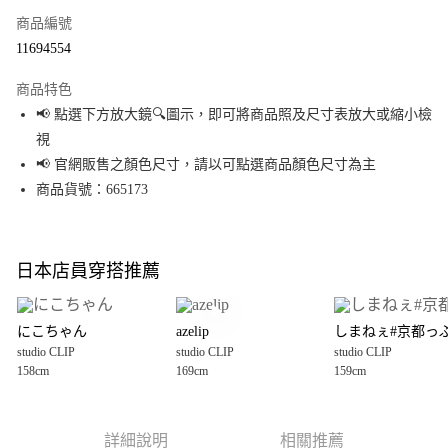
商品編號
超商取貨付款
11694554
LINE Pay
商品特色
Apple Pay
📢 點選下方放大鏡🔍圖示，即可將商品照及尺寸表放大或縮小檢
視
街口支付
📢 官網販售之顏色尺寸，請以可點選商品顏色尺寸為主
悠遊付
商品貨號：665173
Google Pay
全盈+PAY
日本店員穿搭推薦
大哥付你分期
相關說明
にこちゃん
azelip
しまねぇ#京都っ
【大哥付你分期使用說明】
studio CLIP
studio CLIP
studio CLIP
AFTEE先享後付
1.本服務由台灣大哥大提供，台灣大哥大用戶可立即使用無須另外申請。
158cm
169cm
159cm
2.付款方式選擇「大哥付你分期」，訂單成立後會自動跳轉到大哥付的交易
相關說明
流程，驗證手機門號後，選擇欲分期的期數、繳款截止日，確認付款後即完
【關於「AFTEE先享後付」】
成交易。
AFTEE先享後付是「在收到商品之後才付款」的支付方式。 讓您購物簡單便
運送方式
3.實際核准額度、可分期數及費用金額請依後續交易確認頁面所載為準。
利好安心！
詳細說明
相關推薦