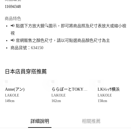
超商取貨付款
11694348
LINE Pay
商品特色
Apple Pay
📢 點選下方放大鏡🔍圖示，即可將商品照及尺寸表放大或縮小檢
視
街口支付
📢 官網販售之顏色尺寸，請以可點選商品顏色尺寸為主
悠遊付
商品貨號：634150
Google Pay
全盈+PAY
日本店員穿搭推薦
大哥付你分期
相關說明
Anne(アン)
ららぽーとTOKYO-BAY
LKﾄﾚｯｻ横浜
【大哥付你分期使用說明】
LAKOLE
LAKOLE
LAKOLE
AFTEE先享後付
1.本服務由台灣大哥大提供，台灣大哥大用戶可立即使用無須另外申請。
149cm
162cm
158cm
2.付款方式選擇「大哥付你分期」，訂單成立後會自動跳轉到大哥付的交易
相關說明
流程，驗證手機門號後，選擇欲分期的期數、繳款截止日，確認付款後即完
【關於「AFTEE先享後付」】
成交易。
AFTEE先享後付是「在收到商品之後才付款」的支付方式。 讓您購物簡單便
運送方式
3.實際核准額度、可分期數及費用金額請依後續交易確認頁面所載為準。
利好安心！
詳細說明
相關推薦
4.訂單成立30分鐘內，如未前往確認交易或遇審核未通過，訂單將自動取
１．簡單：不需註冊會員、不需綁卡、不需儲值。
全家 取貨付款
消。如遇「轉專審核」未通過狀況，表示未達大哥付你分期系統評分，恕無