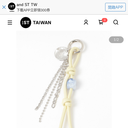
and ST TW
開啟APP
下載APP立即領300券
0
1
/
2