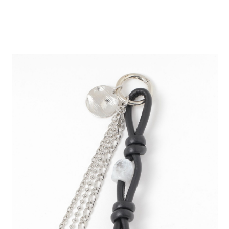
２．便利：只要手機號碼，簡訊認證，即可結帳。
法說明評估內容。
每筆NT$80，滿NT$888(含以上)免運費
３．安心：先確認商品／服務後，再付款。
【繳款方式說明】
1.分期款項不併入電信帳單，「大哥付你分期」於每月結算日後寄送繳費提
付款後 全家取貨
【「AFTEE先享後付」結帳流程】
醒簡訊。
１．於結帳方式選擇「AFTEE先享後付」後，將跳轉至「AFTEE先享後付」
每筆NT$80，滿NT$888(含以上)免運費
2.透過簡訊連結打開帳單後，可選擇「超商條碼／台灣大直營門市／銀行轉
結帳頁面，進行簡訊認證並確認金額後，即可完成結帳。
帳／街口支付／iPASS MONEY」等通路繳費。
２．訂單成立數日內，您將收到繳費通知簡訊。
7-11 取貨付款
３．收到繳費通知簡訊後14天內，點擊此簡訊中的連結，可透過四大超商／
【注意事項】
每筆NT$80，滿NT$1,500(含以上)免運費
ATM／網路銀行／等多元方式進行付款，方視為交易完成。
1.本服務係由「台灣大哥大股份有限公司」（以下簡稱本公司）所提供，讓
※ 請注意：結帳手續完成當下不需立刻繳費，但若您需要取消訂單，請聯絡
用戶於交易時，得透過本服務購買商品或服務，並由商店將買賣／分期付款
付款後 7-11取貨
購買商品的店家。未經商家同意取消之訂單仍視為有效，需透過AFTEE先享
買賣價金債權讓與本公司後，依約使用本公司帳單繳交帳款。
後付繳納相關費用。
每筆NT$80，滿NT$1,500(含以上)免運費
2.基於同意付款使用「大哥付你分期」之契約關係目的，商店將以您的個人
※ 交易是否成功請以「AFTEE先享後付 」之結帳頁面顯示為準，若有關於
資料（包含姓名、電話或地址）提供予台灣大哥大進項蒐集、處理及利用，
是否繳費成功／繳費後需取消欲退款等相關疑問，請聯繫「AFTEE先享後付
宅配
由本公司與您本人進行分期帳單所需資料之確認、核對及更正。
客戶支援中心」
https://netprotections.freshdesk.com/support/home
3.完整用戶服務條款，請詳閱以下連結：
https://oppay.tw/userRule
每筆NT$80，滿NT$1,500(含以上)免運費
【注意事項】
１．透過由恩沛科技股份有限公司提供之「AFTEE先享後付」服務完成之交
易，需依本服務之必要範圍內提供個人資料，並將交易相關給付款項請求債
權轉讓予恩沛科技股份有限公司。
２．關於個人資料處理事宜，請瀏覽以下網址：
https://aftee.tw/terms/#terms3
３．未成年的使用者請事先徵得法定代理人或監護人之同意方可使用
「AFTEE先享後付」，若未經同意申辦者引起之損失，本公司不負相關責
任。
４．使用「AFTEE先享後付」時，將依據個別帳號之用戶狀況，依本公司即