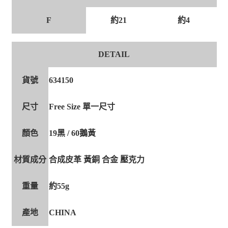
F
約21
約4
DETAIL
貨號
634150
尺寸
Free Size 單一尺寸
顏色
19黑 / 60鵝黃
材質成分
合成皮革 黃銅 合金 壓克力
重量
約55g
產地
CHINA