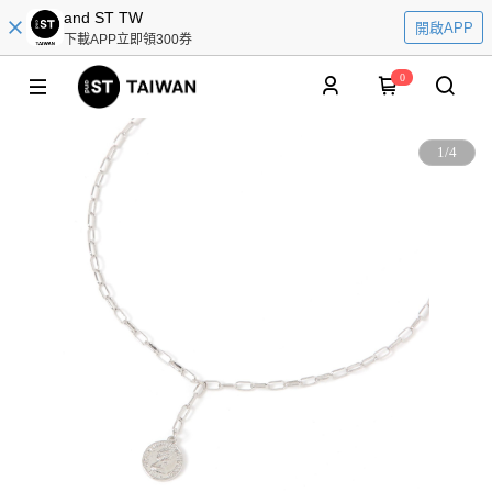
and ST TW
開啟APP
下載APP立即領300券
0
1
/
4