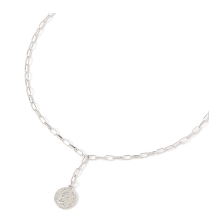
每筆NT$80，滿NT$888(含以上)免運費
３．安心：先確認商品／服務後，再付款。
【繳款方式說明】
1.分期款項不併入電信帳單，「大哥付你分期」於每月結算日後寄送繳費提
付款後 全家取貨
【「AFTEE先享後付」結帳流程】
醒簡訊。
１．於結帳方式選擇「AFTEE先享後付」後，將跳轉至「AFTEE先享後付」
每筆NT$80，滿NT$888(含以上)免運費
2.透過簡訊連結打開帳單後，可選擇「超商條碼／台灣大直營門市／銀行轉
結帳頁面，進行簡訊認證並確認金額後，即可完成結帳。
帳／街口支付／iPASS MONEY」等通路繳費。
２．訂單成立數日內，您將收到繳費通知簡訊。
7-11 取貨付款
３．收到繳費通知簡訊後14天內，點擊此簡訊中的連結，可透過四大超商／
【注意事項】
每筆NT$80，滿NT$1,500(含以上)免運費
ATM／網路銀行／等多元方式進行付款，方視為交易完成。
1.本服務係由「台灣大哥大股份有限公司」（以下簡稱本公司）所提供，讓
※ 請注意：結帳手續完成當下不需立刻繳費，但若您需要取消訂單，請聯絡
用戶於交易時，得透過本服務購買商品或服務，並由商店將買賣／分期付款
付款後 7-11取貨
購買商品的店家。未經商家同意取消之訂單仍視為有效，需透過AFTEE先享
買賣價金債權讓與本公司後，依約使用本公司帳單繳交帳款。
後付繳納相關費用。
每筆NT$80，滿NT$1,500(含以上)免運費
2.基於同意付款使用「大哥付你分期」之契約關係目的，商店將以您的個人
※ 交易是否成功請以「AFTEE先享後付 」之結帳頁面顯示為準，若有關於
資料（包含姓名、電話或地址）提供予台灣大哥大進項蒐集、處理及利用，
是否繳費成功／繳費後需取消欲退款等相關疑問，請聯繫「AFTEE先享後付
宅配
由本公司與您本人進行分期帳單所需資料之確認、核對及更正。
客戶支援中心」
https://netprotections.freshdesk.com/support/home
3.完整用戶服務條款，請詳閱以下連結：
https://oppay.tw/userRule
每筆NT$80，滿NT$1,500(含以上)免運費
【注意事項】
１．透過由恩沛科技股份有限公司提供之「AFTEE先享後付」服務完成之交
易，需依本服務之必要範圍內提供個人資料，並將交易相關給付款項請求債
權轉讓予恩沛科技股份有限公司。
２．關於個人資料處理事宜，請瀏覽以下網址：
https://aftee.tw/terms/#terms3
３．未成年的使用者請事先徵得法定代理人或監護人之同意方可使用
「AFTEE先享後付」，若未經同意申辦者引起之損失，本公司不負相關責
任。
４．使用「AFTEE先享後付」時，將依據個別帳號之用戶狀況，依本公司即
時審查核予不同之上限額度；若仍有額度不足之情形，本公司將視審查結果