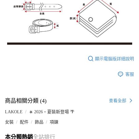
顯示電腦版詳細說明
客服
商品相關分類 (4)
查看全部
LAKOLE
☀️ 2026・夏裝新登場 🌴
女裝
配件
飾品
項鍊
本分類熱銷
全站排行