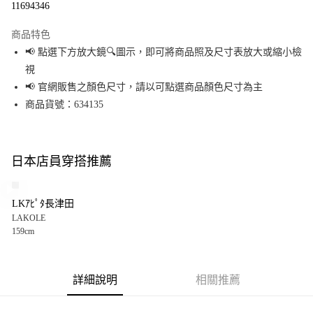
11694346
LINE Pay
商品特色
Apple Pay
📢 點選下方放大鏡🔍圖示，即可將商品照及尺寸表放大或縮小檢
視
街口支付
📢 官網販售之顏色尺寸，請以可點選商品顏色尺寸為主
悠遊付
商品貨號：634135
Google Pay
全盈+PAY
日本店員穿搭推薦
大哥付你分期
相關說明
LKｱﾋﾟﾀ長津田
【大哥付你分期使用說明】
LAKOLE
AFTEE先享後付
1.本服務由台灣大哥大提供，台灣大哥大用戶可立即使用無須另外申請。
159cm
2.付款方式選擇「大哥付你分期」，訂單成立後會自動跳轉到大哥付的交易
相關說明
流程，驗證手機門號後，選擇欲分期的期數、繳款截止日，確認付款後即完
【關於「AFTEE先享後付」】
成交易。
AFTEE先享後付是「在收到商品之後才付款」的支付方式。 讓您購物簡單便
運送方式
3.實際核准額度、可分期數及費用金額請依後續交易確認頁面所載為準。
利好安心！
詳細說明
相關推薦
4.訂單成立30分鐘內，如未前往確認交易或遇審核未通過，訂單將自動取
１．簡單：不需註冊會員、不需綁卡、不需儲值。
全家 取貨付款
消。如遇「轉專審核」未通過狀況，表示未達大哥付你分期系統評分，恕無
２．便利：只要手機號碼，簡訊認證，即可結帳。
法說明評估內容。