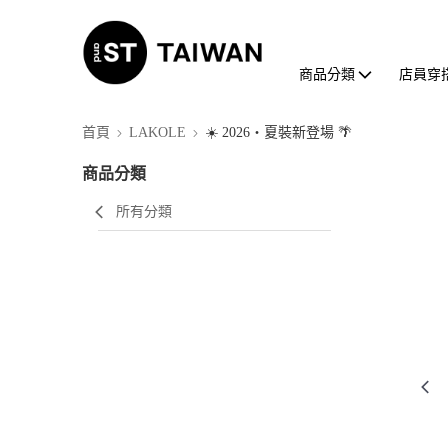
商品分類
店員穿
首頁
LAKOLE
☀️ 2026・夏裝新登場 🌴
商品分類
所有分類