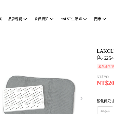
搭
品牌導覽
會員須知
and ST生活誌
門市
LAK
色-6254
超取滿NT$
NT$290
NT$20
顏色與尺
18灰F