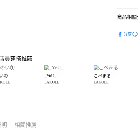
悠遊付
商品相關分
Google Pay
全盈+PAY
LAKOLE
分享
雜貨
廚
大哥付你
相關說明
LAKOLE
【大哥付
店員穿搭推薦
AFTEE先
1.本服務
☀️ 2026
2.付款方
相關說明
LAKOLE
流程，驗
【關於「A
い🦋
_YuU_
こぺまる
完成交易
AFTEE
🈹 夏季 SU
3.實際核
KOLE
LAKOLE
LAKOLE
便利好安
運送方式
4.訂單成
１．簡單
LAKOLE
消。如遇
２．便利
全家 取貨
起
無法說明
３．安心
【繳款方
每筆NT$8
1.分期款
【「AFT
醒簡訊。
付款後 全
１．於結帳
2.透過簡
付」結帳
說明
相關推薦
每筆NT$8
帳／街口支付
２．訂單
３．收到繳
7-11 取貨
【注意事