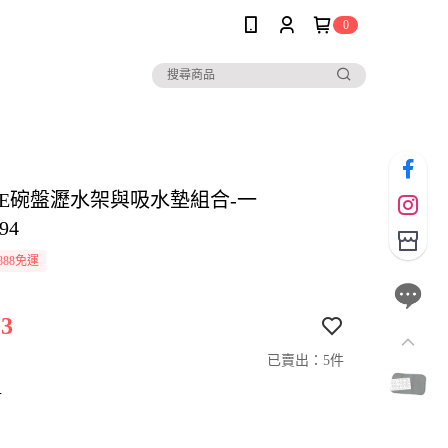
0
OLE碗盤瀝水架與吸水墊組合-一
94
888免運
3
已賣出：5件
寸