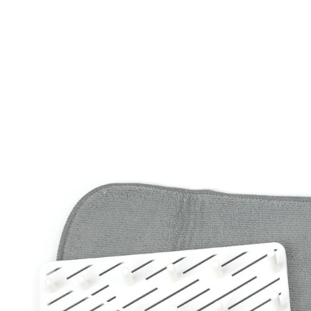
／ATM／
1.本服務
※ 請注意
每筆NT$8
用戶於交
絡購買商品
款買賣價
先享後付
付款後 7-
2.基於同
※ 交易是
每筆NT$8
資料（包
是否繳費成
用，由本
付客戶支
宅配
3.完整用
【注意事
每筆NT$8
１．透過由
交易，需
求債權轉
２．關於
３．未成
「AFTE
任。
４．使用「
即時審查
結果請求
５．嚴禁
形，恩沛
動。