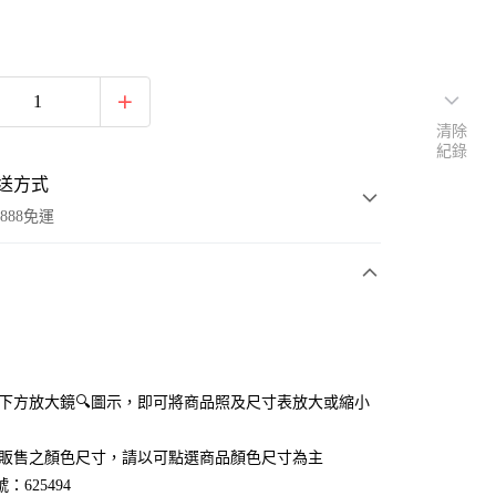
清除
紀錄
送方式
888免運
次付款
付款
點選下方放大鏡🔍圖示，即可將商品照及尺寸表放大或縮小
官網販售之顏色尺寸，請以可點選商品顏色尺寸為主
：625494