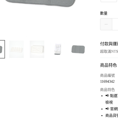
數量
付款與運
超取滿NT$
商品特色
付款方式
信用卡一
商品編號
11694342
超商取貨
商品特色
LINE Pay
📢 
檢視
Apple Pay
📢 
街口支付
商品貨號