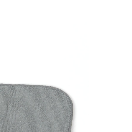
網路銀行／等多元方式進行付款，方視為交易完成。
係由「台灣大哥大股份有限公司」（以下簡稱本公司）所提供，讓
：結帳手續完成當下不需立刻繳費，但若您需要取消訂單，請聯
0，滿NT$1,500(含以上)免運費
易時，得透過本服務購買商品或服務，並由商店將買賣／分期付
的店家。未經商家同意取消之訂單仍視為有效，需透過AFTEE
金債權讓與本公司後，依約使用本公司帳單繳交帳款。
繳納相關費用。
11取貨
意付款使用「大哥付你分期」之契約關係目的，商店將以您的個人
否成功請以「AFTEE先享後付 」之結帳頁面顯示為準，若有關於
0，滿NT$1,500(含以上)免運費
含姓名、電話或地址）提供予台灣大哥大進項蒐集、處理及利
功／繳費後需取消欲退款等相關疑問，請聯繫「AFTEE先享後
公司與您本人進行分期帳單所需資料之確認、核對及更正。
援中心」
https://netprotections.freshdesk.com/support/home
戶服務條款，請詳閱以下連結：
https://oppay.tw/userRule
項】
0，滿NT$1,500(含以上)免運費
恩沛科技股份有限公司提供之「AFTEE先享後付」服務完成之
依本服務之必要範圍內提供個人資料，並將交易相關給付款項請
讓予恩沛科技股份有限公司。
個人資料處理事宜，請瀏覽以下網址：
https://aftee.tw/terms/#terms3
年的使用者請事先徵得法定代理人或監護人之同意方可使用
E先享後付」，若未經同意申辦者引起之損失，本公司不負相關責
AFTEE先享後付」時，將依據個別帳號之用戶狀況，依本公司
核予不同之上限額度；若仍有額度不足之情形，本公司將視審查
用戶進行身份認證。
一人註冊多個帳號或使用他人資訊註冊。若發現惡意使用之情
科技股份有限公司將有權停止該用戶之使用額度並採取法律行