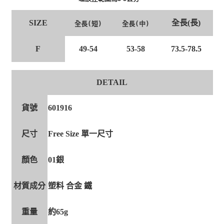
全長(長)
SIZE
全長(短)
全長(中)
F
49-54
53-58
73.5-78.5
DETAIL
貨號
601916
尺寸
Free Size 單一尺寸
顏色
01銀
材質成分
塑料 合金 鐵
重量
約65g