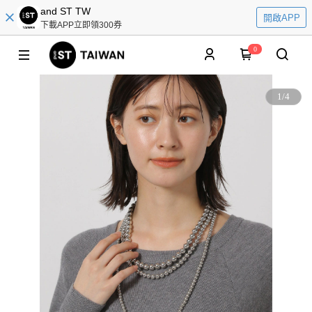
and ST TW
開啟APP
下載APP立即領300券
0
1
/
4