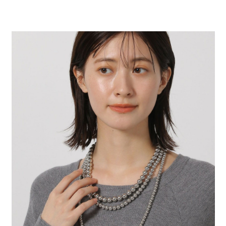
２．便利：只要手機號碼，簡訊認證，即可結帳。
法說明評估內容。
每筆NT$80，滿NT$888(含以上)免運費
３．安心：先確認商品／服務後，再付款。
【繳款方式說明】
1.分期款項不併入電信帳單，「大哥付你分期」於每月結算日後寄送繳費提
付款後 全家取貨
【「AFTEE先享後付」結帳流程】
醒簡訊。
１．於結帳方式選擇「AFTEE先享後付」後，將跳轉至「AFTEE先享後付」
每筆NT$80，滿NT$888(含以上)免運費
2.透過簡訊連結打開帳單後，可選擇「超商條碼／台灣大直營門市／銀行轉
結帳頁面，進行簡訊認證並確認金額後，即可完成結帳。
帳／街口支付／iPASS MONEY」等通路繳費。
２．訂單成立數日內，您將收到繳費通知簡訊。
7-11 取貨付款
３．收到繳費通知簡訊後14天內，點擊此簡訊中的連結，可透過四大超商／
【注意事項】
每筆NT$80，滿NT$1,500(含以上)免運費
ATM／網路銀行／等多元方式進行付款，方視為交易完成。
1.本服務係由「台灣大哥大股份有限公司」（以下簡稱本公司）所提供，讓
※ 請注意：結帳手續完成當下不需立刻繳費，但若您需要取消訂單，請聯絡
用戶於交易時，得透過本服務購買商品或服務，並由商店將買賣／分期付款
付款後 7-11取貨
購買商品的店家。未經商家同意取消之訂單仍視為有效，需透過AFTEE先享
買賣價金債權讓與本公司後，依約使用本公司帳單繳交帳款。
後付繳納相關費用。
每筆NT$80，滿NT$1,500(含以上)免運費
2.基於同意付款使用「大哥付你分期」之契約關係目的，商店將以您的個人
※ 交易是否成功請以「AFTEE先享後付 」之結帳頁面顯示為準，若有關於
資料（包含姓名、電話或地址）提供予台灣大哥大進項蒐集、處理及利用，
是否繳費成功／繳費後需取消欲退款等相關疑問，請聯繫「AFTEE先享後付
宅配
由本公司與您本人進行分期帳單所需資料之確認、核對及更正。
客戶支援中心」
https://netprotections.freshdesk.com/support/home
3.完整用戶服務條款，請詳閱以下連結：
https://oppay.tw/userRule
每筆NT$80，滿NT$1,500(含以上)免運費
【注意事項】
１．透過由恩沛科技股份有限公司提供之「AFTEE先享後付」服務完成之交
易，需依本服務之必要範圍內提供個人資料，並將交易相關給付款項請求債
權轉讓予恩沛科技股份有限公司。
２．關於個人資料處理事宜，請瀏覽以下網址：
https://aftee.tw/terms/#terms3
３．未成年的使用者請事先徵得法定代理人或監護人之同意方可使用
「AFTEE先享後付」，若未經同意申辦者引起之損失，本公司不負相關責
任。
４．使用「AFTEE先享後付」時，將依據個別帳號之用戶狀況，依本公司即