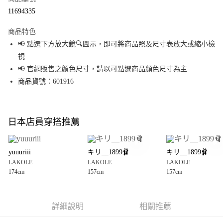
超商取貨付款
11694335
LINE Pay
商品特色
Apple Pay
📢 點選下方放大鏡🔍圖示，即可將商品照及尺寸表放大或縮小檢
視
街口支付
📢 官網販售之顏色尺寸，請以可點選商品顏色尺寸為主
悠遊付
商品貨號：601916
Google Pay
全盈+PAY
日本店員穿搭推薦
大哥付你分期
相關說明
yuuuriii
キリ__1899🩰
キリ__1899🩰
【大哥付你分期使用說明】
LAKOLE
LAKOLE
LAKOLE
AFTEE先享後付
1.本服務由台灣大哥大提供，台灣大哥大用戶可立即使用無須另外申請。
174cm
157cm
157cm
2.付款方式選擇「大哥付你分期」，訂單成立後會自動跳轉到大哥付的交易
相關說明
流程，驗證手機門號後，選擇欲分期的期數、繳款截止日，確認付款後即完
【關於「AFTEE先享後付」】
成交易。
AFTEE先享後付是「在收到商品之後才付款」的支付方式。 讓您購物簡單便
運送方式
3.實際核准額度、可分期數及費用金額請依後續交易確認頁面所載為準。
利好安心！
詳細說明
相關推薦
4.訂單成立30分鐘內，如未前往確認交易或遇審核未通過，訂單將自動取
１．簡單：不需註冊會員、不需綁卡、不需儲值。
全家 取貨付款
消。如遇「轉專審核」未通過狀況，表示未達大哥付你分期系統評分，恕無