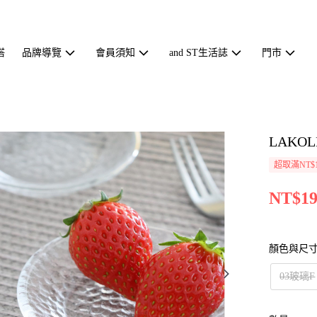
搭
品牌導覽
會員須知
and ST生活誌
門市
LAKO
超取滿NT$1
NT$19
顏色與尺
03玻璃F