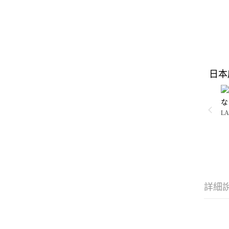
日本
な
LA
詳細