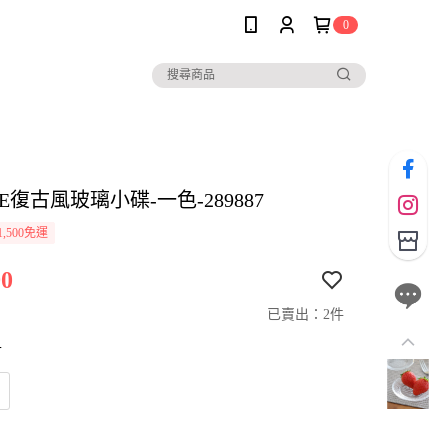
0
LE復古風玻璃小碟-一色-289887
,500免運
0
已賣出：2件
寸