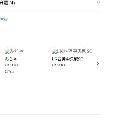
類 (4)
☀️ 2026・夏裝新登場 🌴
客服
房用品
盤
分期
生活雜貨
廚房用品
盤
你分期使用說明】
享後付
由台灣大哥大提供，台灣大哥大用戶可立即使用無須另外申請。
・夏裝新登場 🌴
LAKOLE
式選擇「大哥付你分期」，訂單成立後會自動跳轉到大哥付的交易
證手機門號後，選擇欲分期的期數、繳款截止日，確認付款後即
FTEE先享後付」】
。
みちゃ
LK西神中央駅SC
ハラミ mpk
先享後付是「在收到商品之後才付款」的支付方式。 讓您購物簡單
准額度、可分期數及費用金額請依後續交易確認頁面所載為準。
LAKOLE
LAKOLE
LAKOLE
心！
立30分鐘內，如未前往確認交易或遇審核未通過，訂單將自動取
：不需註冊會員、不需綁卡、不需儲值。
157cm
「轉專審核」未通過狀況，表示未達大哥付你分期系統評分，恕
：只要手機號碼，簡訊認證，即可結帳。
付款
評估內容。
：先確認商品／服務後，再付款。
式說明】
0，滿NT$1,500(含以上)免運費
項不併入電信帳單，「大哥付你分期」於每月結算日後寄送繳費提
EE先享後付」結帳流程】
家取貨
方式選擇「AFTEE先享後付」後，將跳轉至「AFTEE先享後
訊連結打開帳單後，可選擇「超商條碼／台灣大直營門市／銀行轉
頁面，進行簡訊認證並確認金額後，即可完成結帳。
0，滿NT$1,500(含以上)免運費
／iPASS MONEY」等通路繳費。
成立數日內，您將收到繳費通知簡訊。
費通知簡訊後14天內，點擊此簡訊中的連結，可透過四大超商
付款
項】
網路銀行／等多元方式進行付款，方視為交易完成。
係由「台灣大哥大股份有限公司」（以下簡稱本公司）所提供，讓
：結帳手續完成當下不需立刻繳費，但若您需要取消訂單，請聯
0，滿NT$1,500(含以上)免運費
易時，得透過本服務購買商品或服務，並由商店將買賣／分期付
的店家。未經商家同意取消之訂單仍視為有效，需透過AFTEE