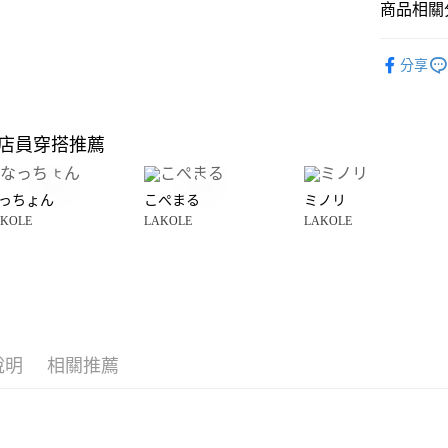
商品相關分
Google Pay
全盈+PAY
LAKOLE
分享
雜貨
廚
大哥付你
相關說明
LAKOLE
【大哥付
店員穿搭推薦
AFTEE先
1.本服務
☀️ 2026
2.付款方
相關說明
流程，驗
【關於「A
っちょん
こぺまる
ミノリ
完成交易
AFTEE
3.實際核
KOLE
LAKOLE
LAKOLE
便利好安
運送方式
4.訂單成
１．簡單
消。如遇
２．便利
全家 取貨
無法說明
３．安心
【繳款方
每筆NT$8
1.分期款
【「AFT
醒簡訊。
付款後 全
１．於結帳
2.透過簡
付」結帳
每筆NT$8
帳／街口支付
說明
相關推薦
２．訂單
３．收到繳
7-11 取貨
【注意事
／ATM／
1.本服務
※ 請注意
每筆NT$8
用戶於交
絡購買商品