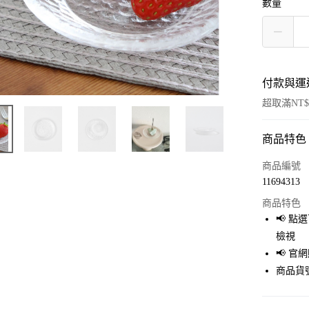
數量
付款與運
超取滿NT$
商品特色
付款方式
信用卡一
商品編號
11694313
超商取貨
商品特色
LINE Pay
📢 
檢視
Apple Pay
📢 
街口支付
商品貨號
悠遊付