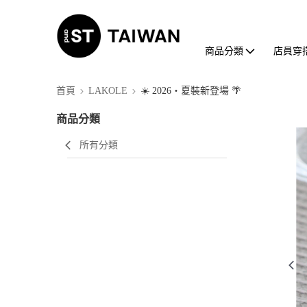
商品分類
店員穿
首頁
LAKOLE
☀️ 2026・夏裝新登場 🌴
商品分類
所有分類