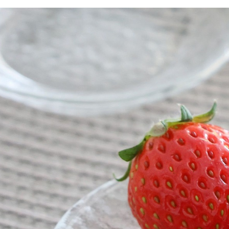
款買賣價
先享後付
付款後 7-
2.基於同
※ 交易是
每筆NT$8
資料（包
是否繳費成
用，由本
付客戶支
宅配
3.完整用
【注意事
每筆NT$8
１．透過由
交易，需
求債權轉
２．關於
３．未成
「AFTE
任。
４．使用「
即時審查
結果請求
５．嚴禁
形，恩沛
動。