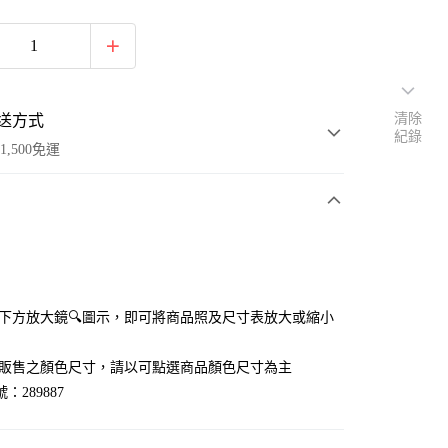
清除
送方式
紀錄
1,500免運
次付款
付款
點選下方放大鏡🔍圖示，即可將商品照及尺寸表放大或縮小
官網販售之顏色尺寸，請以可點選商品顏色尺寸為主
：289887