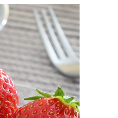
金債權讓與本公司後，依約使用本公司帳單繳交帳款。
繳納相關費用。
11取貨
意付款使用「大哥付你分期」之契約關係目的，商店將以您的個人
否成功請以「AFTEE先享後付 」之結帳頁面顯示為準，若有關於
0，滿NT$1,500(含以上)免運費
含姓名、電話或地址）提供予台灣大哥大進項蒐集、處理及利
功／繳費後需取消欲退款等相關疑問，請聯繫「AFTEE先享後
公司與您本人進行分期帳單所需資料之確認、核對及更正。
援中心」
https://netprotections.freshdesk.com/support/home
戶服務條款，請詳閱以下連結：
https://oppay.tw/userRule
項】
0，滿NT$1,500(含以上)免運費
恩沛科技股份有限公司提供之「AFTEE先享後付」服務完成之
依本服務之必要範圍內提供個人資料，並將交易相關給付款項請
讓予恩沛科技股份有限公司。
個人資料處理事宜，請瀏覽以下網址：
https://aftee.tw/terms/#terms3
年的使用者請事先徵得法定代理人或監護人之同意方可使用
E先享後付」，若未經同意申辦者引起之損失，本公司不負相關責
AFTEE先享後付」時，將依據個別帳號之用戶狀況，依本公司
核予不同之上限額度；若仍有額度不足之情形，本公司將視審查
用戶進行身份認證。
一人註冊多個帳號或使用他人資訊註冊。若發現惡意使用之情
科技股份有限公司將有權停止該用戶之使用額度並採取法律行