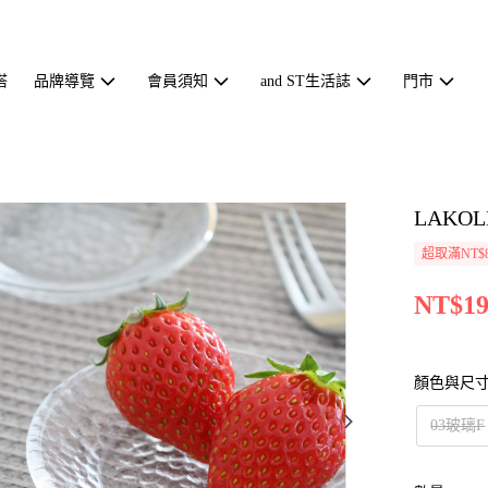
搭
品牌導覽
會員須知
and ST生活誌
門市
LAKO
超取滿NT$
NT$19
顏色與尺
03玻璃F