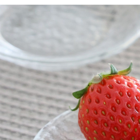
款買賣價
先享後付
付款後 7-
2.基於同
※ 交易是
每筆NT$8
資料（包
是否繳費成
用，由本
付客戶支
宅配
3.完整用
【注意事
每筆NT$8
１．透過由
交易，需
求債權轉
２．關於
３．未成
「AFTE
任。
４．使用「
即時審查
結果請求
５．嚴禁
形，恩沛
動。