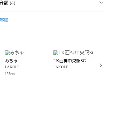
類 (4)
☀️ 2026・夏裝新登場 🌴
客服
房用品
盤
分期
生活雜貨
廚房用品
盤
你分期使用說明】
享後付
由台灣大哥大提供，台灣大哥大用戶可立即使用無須另外申請。
・夏裝新登場 🌴
LAKOLE
式選擇「大哥付你分期」，訂單成立後會自動跳轉到大哥付的交易
證手機門號後，選擇欲分期的期數、繳款截止日，確認付款後即
FTEE先享後付」】
。
みちゃ
LK西神中央駅SC
ハラミ mpk
先享後付是「在收到商品之後才付款」的支付方式。 讓您購物簡單
准額度、可分期數及費用金額請依後續交易確認頁面所載為準。
LAKOLE
LAKOLE
LAKOLE
心！
立30分鐘內，如未前往確認交易或遇審核未通過，訂單將自動取
：不需註冊會員、不需綁卡、不需儲值。
157cm
「轉專審核」未通過狀況，表示未達大哥付你分期系統評分，恕
：只要手機號碼，簡訊認證，即可結帳。
付款
評估內容。
：先確認商品／服務後，再付款。
式說明】
0，滿NT$888(含以上)免運費
項不併入電信帳單，「大哥付你分期」於每月結算日後寄送繳費提
EE先享後付」結帳流程】
家取貨
方式選擇「AFTEE先享後付」後，將跳轉至「AFTEE先享後
訊連結打開帳單後，可選擇「超商條碼／台灣大直營門市／銀行轉
頁面，進行簡訊認證並確認金額後，即可完成結帳。
0，滿NT$888(含以上)免運費
／iPASS MONEY」等通路繳費。
成立數日內，您將收到繳費通知簡訊。
費通知簡訊後14天內，點擊此簡訊中的連結，可透過四大超商
付款
項】
網路銀行／等多元方式進行付款，方視為交易完成。
係由「台灣大哥大股份有限公司」（以下簡稱本公司）所提供，讓
：結帳手續完成當下不需立刻繳費，但若您需要取消訂單，請聯
0，滿NT$1,500(含以上)免運費
易時，得透過本服務購買商品或服務，並由商店將買賣／分期付
的店家。未經商家同意取消之訂單仍視為有效，需透過AFTEE