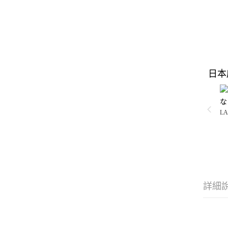
日本
な
LA
詳細