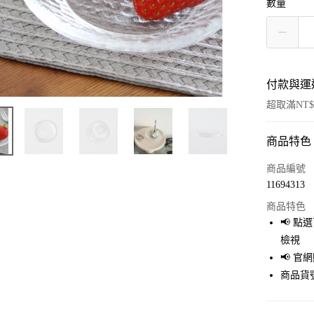
數量
付款與運
超取滿NT$
商品特色
付款方式
信用卡一
商品編號
11694313
超商取貨
商品特色
LINE Pay
📢 
檢視
Apple Pay
📢 
街口支付
商品貨號
悠遊付