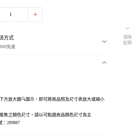
清除
送方式
紀錄
888免運
次付款
付款
點選下方放大鏡🔍圖示，即可將商品照及尺寸表放大或縮小
官網販售之顏色尺寸，請以可點選商品顏色尺寸為主
：289887