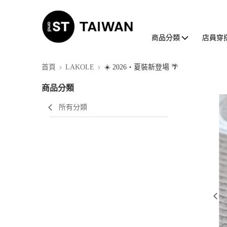
商品分類
店員穿
首頁
LAKOLE
☀️ 2026・夏裝新登場 🌴
商品分類
所有分類