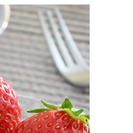
金債權讓與本公司後，依約使用本公司帳單繳交帳款。
繳納相關費用。
11取貨
意付款使用「大哥付你分期」之契約關係目的，商店將以您的個人
否成功請以「AFTEE先享後付 」之結帳頁面顯示為準，若有關於
0，滿NT$1,500(含以上)免運費
含姓名、電話或地址）提供予台灣大哥大進項蒐集、處理及利
功／繳費後需取消欲退款等相關疑問，請聯繫「AFTEE先享後
公司與您本人進行分期帳單所需資料之確認、核對及更正。
援中心」
https://netprotections.freshdesk.com/support/home
戶服務條款，請詳閱以下連結：
https://oppay.tw/userRule
項】
0，滿NT$1,500(含以上)免運費
恩沛科技股份有限公司提供之「AFTEE先享後付」服務完成之
依本服務之必要範圍內提供個人資料，並將交易相關給付款項請
讓予恩沛科技股份有限公司。
個人資料處理事宜，請瀏覽以下網址：
https://aftee.tw/terms/#terms3
年的使用者請事先徵得法定代理人或監護人之同意方可使用
E先享後付」，若未經同意申辦者引起之損失，本公司不負相關責
AFTEE先享後付」時，將依據個別帳號之用戶狀況，依本公司
核予不同之上限額度；若仍有額度不足之情形，本公司將視審查
用戶進行身份認證。
一人註冊多個帳號或使用他人資訊註冊。若發現惡意使用之情
科技股份有限公司將有權停止該用戶之使用額度並採取法律行