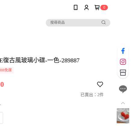
0
LE復古風玻璃小碟-一色-289887
888免運
0
已賣出：2件
寸