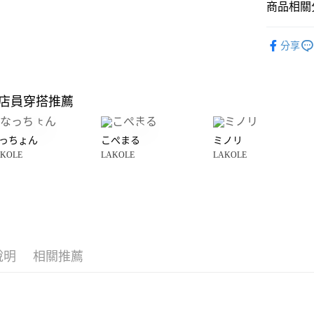
商品相關分
Google Pay
全盈+PAY
LAKOLE
分享
雜貨
廚
大哥付你
相關說明
LAKOLE
【大哥付
店員穿搭推薦
AFTEE先
1.本服務
☀️ 2026
2.付款方
相關說明
流程，驗
【關於「A
っちょん
こぺまる
ミノリ
完成交易
AFTEE
3.實際核
KOLE
LAKOLE
LAKOLE
便利好安
運送方式
4.訂單成
１．簡單
消。如遇
２．便利
全家 取貨
無法說明
３．安心
【繳款方
每筆NT$8
1.分期款
【「AFT
醒簡訊。
付款後 全
１．於結帳
2.透過簡
付」結帳
每筆NT$8
帳／街口支付
說明
相關推薦
２．訂單
３．收到繳
7-11 取貨
【注意事
／ATM／
1.本服務
※ 請注意
每筆NT$8
用戶於交
絡購買商品